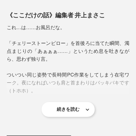
《ここだけの話》編集者 井上まさこ
これ…は……お風呂だな。
「チェリーストーンピロー」を首後ろに当てた瞬間、濁
点まじりの「あぁぁぁ……」というため息を吐きなが
ら、思わず独り言。
ついつい同じ姿勢で長時間PC作業をしてしまう在宅ワ
その気持ちよさを例えるなら、「湯船に浸かっているよ
ーク。夜になればいつも肩と首まわりはバッキバキです
うな感覚」です。
（トホホ）。
種に含んだ空気中の水分が、目に見えないほどやわらか
な蒸気となって体に伝わり、心までほどけるような温も
続きを読む
慌てて首や腕を回してストレッチするも、なんだかずっ
りに包まれます。
と上半身が重たい。