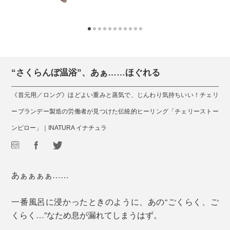
“さくらんぼ温浴”、あぁ……ほぐれる
《首元用／ロング》ほどよい重みと蒸気で、じんわり気持ちいい！チェリ
ーブランデー製造の労働者が見つけた伝統的ヒーリング「チェリーストー
ンピロー」｜INATURA イナチュラ
あぁぁぁぁ……
一番風呂に浸かったときのように、あの“ごくらく、ご
くらく…”なため息が漏れてしまうはず。