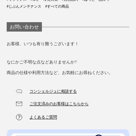
#じぶんメンテナンス
#すべての商品
お問い合わせ
お客様、いつも有り難うございます！
なにかご不明な点などありませんか?
商品の仕様や利用方法など、お気軽にお尋ねください。
写真は「
ピッコロショート
」
コンシェルジュに相談する
さりげなくさくらんぼの刺繍が施されているカバー生地
は、オーガニックコットン素材。
ご注文済みのお客様はこちらから
よくあるご質問
オーガニック・テキスタイルの 世界基準である「GOTS
(Global Organic Textile Standard)」の認証を取得したや
さしいコットンです。