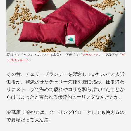
写真上は「セヴィコロング」（本品）、下段中は「
クラシック
」、下段下は「
ピ
ッコロショート
」
その昔、チェリーブランデーを製造していたスイス人労
働者が、乾燥させたチェリーの種を袋に詰め、仕事終わ
りにストーブで温めて疲れやコリを和らげていたことか
らはじまったと言われる伝統的ヒーリングなんだとか。
冷蔵庫で冷やせば、クーリングピローとしても使えるの
で夏場だって大活躍。