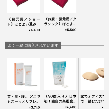
香りが気になる方は、一度お湯で洗っていただくと緩和
されるとのことなで、ぜひお試しください。
《お腹・腰元用／ク
《目元用／ショー
ちなみに私は、何度か使っているうちに「発酵したての
ラシック》ほどよい
ト》ほどよい重みと
重みと蒸気で、じん
蒸気で、じんわり気
5,500
4,400
焼く前のパン」みたいな香りに安心感を抱くようになり
¥
¥
わり気持ちいい！チ
持ちいい！チェリー
ました。
ェリーブランデー製
ブランデー製造の労
造の労働者が見つけ
働者が見つけた伝統
よく一緒に購入されています
た伝統的ヒーリング
的ヒーリング「チェ
「チェリーストーン
リーストーンピロ
ピロー」｜INATURA
ー」｜INATURA イナ
イナチュラ
チュラ
アームピローとしても使いやすい幅広な形状。冷えてい
ることに気づきづらい手首まわりを温めると、上半身が
ポカポカ気持ちいい。
《90錠入り》日本
家でオフィスで
首・肩・腰…、どこで
初！独自の高硬度マ
で！踏むだけで
もスーッとリフレッ
イクロカプセル技術
ら元気になれる
シュする「バイタラ
6,600
6,
3,740
¥
¥
¥