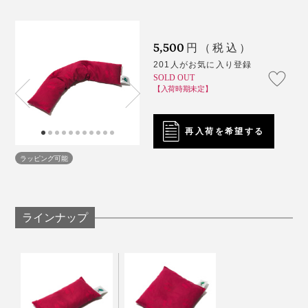
の「セヴィコロング」。
5,500
円（税込）
201人がお気に入り登録
SOLD OUT
【入荷時期未定】
この表情、ホンモノの反応です（笑）
再入荷を希望する
ラッピング可能
「寝違えてしまって首が痛い」と訴えていた撮影モデル
の男性も、「うわぁ……気持ちいぃ……これ、お風呂に
入っているみたいですね！」と、まったく同じコメント
をしてくれて、笑ってしまいました。
ラインナップ
肩やお腹、足の上にダラリと掛けたままPC作業をした
温めるとチェリー種特有の香りがふわっと漂うのです
り、本を読んだりできて、いろんな部位を温め＆冷やし
が、「この香りが好き」、「気にならない」、「ちょっ
やすい人気のカタチです。
と苦手」と、スタッフの意見がわかれました。