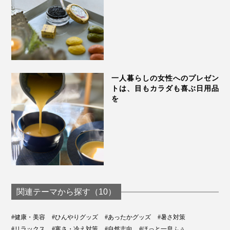
一人暮らしの女性へのプレゼン
トは、目もカラダも喜ぶ日用品
を
真夏の暑さ対策に、手のひらや脇の下に「チェリースト
ーンピロー」を当てるクールダウンはとくにおすすめで
す。
冷たすぎない自然なヒンヤリ感、絶妙な重み、ゴロゴロ
関連テーマから探す（10）
とした粒の心地いい刺激がいいリフレッシュに。
#健康・美容
#ひんやりグッズ
#あったかグッズ
#暑さ対策
#リラックス
#寒さ・冷え対策
#自然志向
#ほっと一息ふぅ