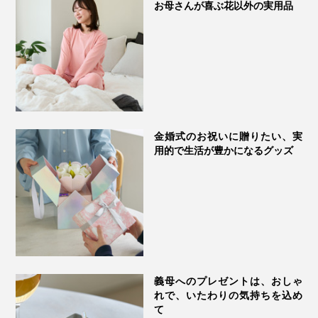
お母さんが喜ぶ花以外の実用品
金婚式のお祝いに贈りたい、実
用的で生活が豊かになるグッズ
繰り返し愛用するうちにチェリー種（中材）の乾燥が気
になりだしたら、レンジ加熱の前に霧吹きでシュッと水
分を保湿してあげるのもおすすめ。
クーリングパッドとして使うなら、ビニール袋に入れ
て、冷蔵庫で数時間（60分以上）冷やしてください。
義母へのプレゼントは、おしゃ
れで、いたわりの気持ちを込め
て