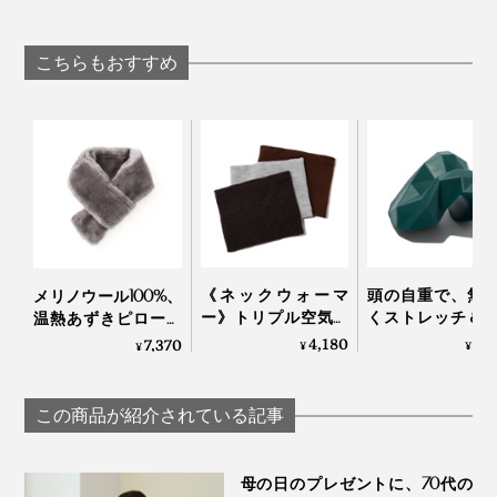
が生んだ“重炭酸
裏マッサージ器」
イズゲル」｜VENEX
湯”のタブレット入浴
ーチドクター ふ
剤｜薬用Hot Bubble
み
こちらもおすすめ
PRO
使い方は至ってシンプルです。
《ネックウォーマ
頭の自重で、無
メリノウール100%、
ー》トリプル空気層
くストレッチ＆
温熱あずきピロー付
で冷気をブロックす
できる「コリほ
き「ボアマフラー」
4,180
3,
7,370
¥
¥
温熱パッドとして使うなら、500Wの電子レンジにその
¥
る、ふわふわ起毛の
し」｜P: REST
｜SERENE
まま入れて2分間温めるだけ。
ネックウォーマー｜
寒がり屋さん
この商品が紹介されている記事
母の日のプレゼントに、70代の