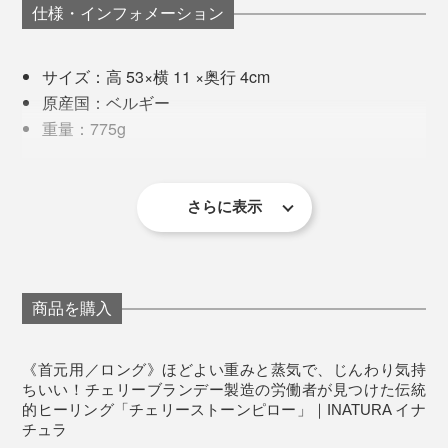
そんな時、この“さくらんぼ温浴”が心と体に沁みるので
仕様・インフォメーション
す。
サイズ：高 53×横 11 ×奥行 4cm
15分ほど温めると、首まわりがふわんと軽くなった気が
原産国：ベルギー
する。脚のつけ根、腰、お尻、目元、足首、手首……ど
重量：775g
こに当てても、「うわぁ、そこそこ！」とため息が出ま
材質：［中材］チェリー種、［袋］オーガニックコ
す。
ットン（※GOTS認証）
温めて使用する場合の目安時間：500Wの電子レンジ
さらに表示
編集スタッフに試してもらったところ、全員が私と同じ
で2分
濁点まじりの「あぁぁぁ……」というため息を吐きなが
冷やして使用する場合の目安時間：冷蔵庫で60分以
ら、天を仰いで目を瞑っていました。
冷えやコリで重く感じていた部分も、この“さくらんぼ
上
温浴”でほわ〜っと軽やかに。
商品を購入
《使用上のご注意》
※長くお使いいただくために洗濯は30°Cくらいのお湯で手洗いをおすすめ
仕事の合間やリラックスタイムに、手放せなくなる心地
します。
《首元用／ロング》ほどよい重みと蒸気で、じんわり気持
※洗剤を使用する場合はよくすすぎ、使用前までに完全に乾かしてくださ
よさです。
い。
ちいい！チェリーブランデー製造の労働者が見つけた伝統
※乾燥は機械を使用せず、自然乾燥をおすすめします。
的ヒーリング「チェリーストーンピロー」｜INATURA イナ
※チェリー種の独特な香りが気になる場合は、お湯洗いが有効です。
※アロマスプレーをご使用になる場合は、アロマの成分が加熱に向いていな
チュラ
本品は、首や肩を包み込むように温められる細長い形状
い、熱くなりすぎてしまう恐れがあるので、香り付けした手拭いなどをピ
ローにまいてご使用いただくことをおすすめします。