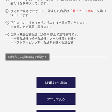
品だけを取り扱っています。
ひと目で良さがわかって、即決した商品は「
君にヒトメボレ
」で取り
ベルギーの『INATURA（イナチュラ）』社によって、
扱っています。
25年以上に渡ってISO-9001
を受けた自社工場で丁
（※1）
正午までのご注文（支払い済み）は当日出荷いたします。
寧に製造されている「チェリーストーンピロー」は、ギ
※在庫のある商品に限ります。
フトにもぴったり。
ご購入商品金額合計 10,000円 以上で送料無料です。
※一部配送便（特別配送便、クール便等）を除く
※ギフトラッピング料、配送料を除く合計金額
新商品と会員特典をお届け！
LINE友だち追加
アプリで見る
パッケージには、世界の森林保全を守るFSC認証の紙を使用しています。