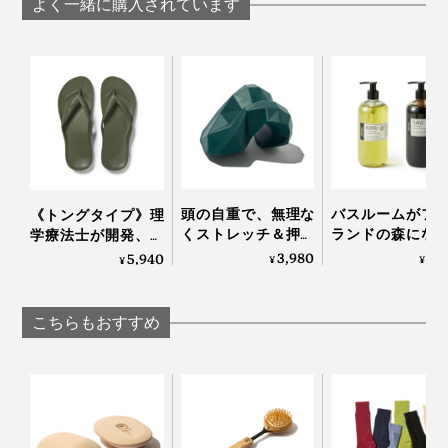
よく一緒に購入されています
ストーン」｜HUKKA
DESIGN
頭の自重で、無理な
バスルームがフ
《トングタイプ》理
くストレッチ＆押圧
ランドの森にな
学療法士が開発、世
できる「コリほぐ
「白樺の若葉」
界600万人の足を支
3,980
4,
5,940
¥
¥
¥
し」｜P: REST
「森の土」の香
える「アーチサポー
ボディーソープ
トサンダル」｜
OSMIA
Archies
こちらもおすすめ