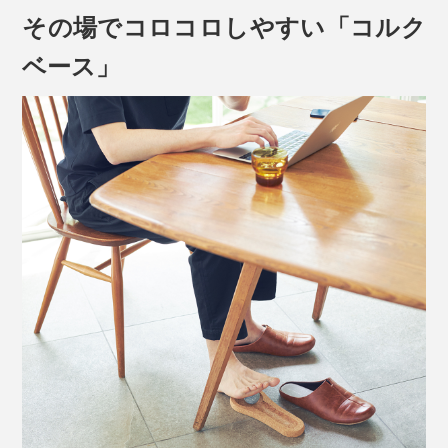
その場でコロコロしやすい「コルク
ベース」
写真はカレリアンソープストーンの岩
※取り出す時はトングなどを使用し、火傷しないようお気をつけください
長い長い年月をかけて圧縮され、高山の下で眠っていた
お湯から出した直後はとても熱いので、コルクボードの
その溶岩が、カレリアン・ソープストーン。
上で少し冷まし、適温になったらほぐしたい部分にコロ
コロとローリングさせてください。
その後、4度の氷河期によって山が削り取られていき、
フィンランド北東部の地表近くから発見されました。