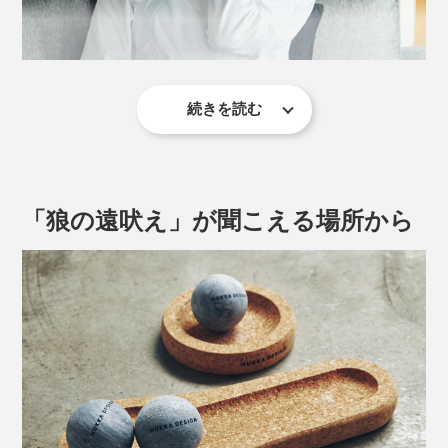
一度、この気持ちよさを知ってしまったら、手放せなく
コルクボードの向きはどちらでも使用できますが、細い
なってしまうはずです。
部分を踵に向けた方が、よりボールが外へ転がりにくい
です。
続きを読む
高密度（2980kg/m3）で極めて穴が少ないから、ニオイ
ボールを足裏で滑らせなくても、上から軽く圧をかけて
や汚れ、水分、油分が中に染み込まず、食器用洗剤で洗
いくだけでも気持ちいい。踵、土踏まず、指の付け根、
えば清潔に保てるので、全身のマッサージにお使いいた
3つのイタ気持ちいいポイントを探ってみてください。
だけます。食器洗い乾燥機での洗浄もできるので、お手
「狼の遠吠え」が聞こえる場所から
入れもラク。
染み込まず耐久性のある素材だから、フィンランドでは
キッチンや実験室のカウンター（天板）にもカレリアン
ソープストーンが使われていたそう。
長時間デスクワークをしている方におすすめしたいの
いかにも健康器具な見た目ではない、コルク＆石という
が、多くのリンパが集まる鼠蹊部（そけいぶ）にふたつ
自然素材、ミニマムなデザイン。ソファやベッドの側、
のボールを置いて温めること。座りっぱなしの姿勢によ
サイドボード、ローテーブルなどに置きっぱなしにして