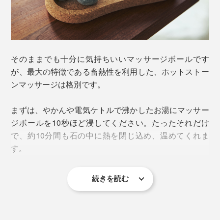
いまから約28億年前の話……。
そのままでも十分に気持ちいいマッサージボールです
まだ地球の海中に微生物（プランクトンのような単細胞
が、最大の特徴である畜熱性を利用した、ホットストー
生物）しか存在しなかった頃、地殻変動がはじまりまし
ンマッサージは格別です。
た。
まずは、やかんや電気ケトルで沸かしたお湯にマッサー
大陸プレート同士が衝突し、現在のフィンランドとロシ
ジボールを10秒ほど浸してください。たったそれだけ
アの国境にあたる地域に9000メートル級の山が隆起。
で、約10分間も石の中に熱を閉じ込め、温めてくれま
そこには巨大なエアポケットが生まれ、火山活動で溶解
す。
した岩が流れ込みました。
続きを読む