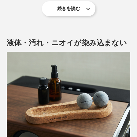
続きを読む
「ソールジョイ」は足型のコルクベース付きだから、踵
から爪先まで前後にゴリゴリ滑らせても、勢い余ってボ
ールが飛び出しにくくなっています。
液体・汚れ・ニオイが染み込まない
10分という保温時間も、マッサージ時間の目安となって
くれてちょうどいい。
写真はカレリアンソープストーンの暖炉
足裏や手のひらで転がしやすいゴルフボール大ほどのマ
ッサージボールは、2個セット。ひとつはコルクベース
カレリアンソープストーンから削り出した「ソールジョ
の上に置いて足裏を、もうひとつは首や肩などのセルフ
イ」のマッサージボールは、その暖炉製造から出た余剰
マッサージにどうぞ。
のストーンでつくられており、今後100年以上採掘して
もなくならない天然素材。