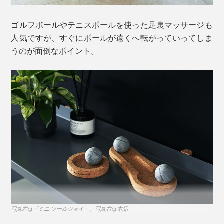
ゴルフボールやテニスボールを使った足裏マッサージも
人気ですが、すぐにボールが遠くへ転がっていってしま
うのが面倒なポイント。
こわばっていた筋肉にちょうどいい刺激を与えながら、
ソープストーンからの熱がじんわり伝わって、これがな
んとも気持ちいい……！冷えた手足がポカポカして、心
までほっと和らぐ心地よさです。
大地が育んだこの石は、驚くほど高い耐熱性（1640
度）と畜熱性を持つことから、フィンランドでは暖炉に
使用されてきました。朝、2時間ほど暖炉に火をつけれ
ば、その後火を消しても、カレリアンソープストーンの
保温効果で一日中家を暖めてくれるのだとか。
写真左は「ミニ ソールジョイ」、写真右は本品