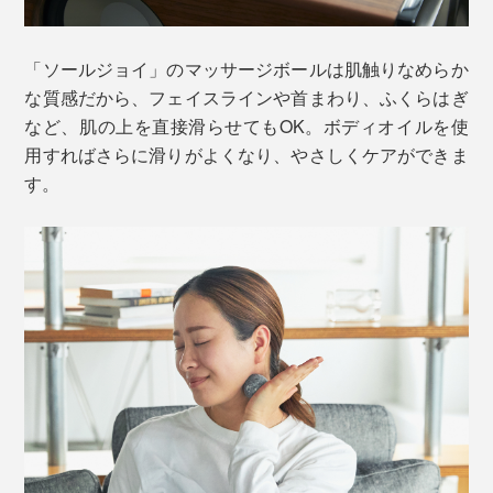
オンライン会議中にコロコロ、お風呂上がりのスキンケ
足裏だけでなく、首・肩・胸・腰まわり、手のひらな
ア中にコロコロ。足元に集中しなくても、他の作業をし
ど、あなたが気持ちいいと思うポイントに、温めたマッ
「ソールジョイ」のマッサージボールは肌触りなめらか
ながらでもほぐせる気軽さだから、習慣にもしやすい。
サージボールをコロコロと滑らせてみてください。
な質感だから、フェイスラインや首まわり、ふくらはぎ
など、肌の上を直接滑らせてもOK。ボディオイルを使
用すればさらに滑りがよくなり、やさしくケアができま
す。
お腹まわりを温めたい時は、横になっておへそまわりを
グルグルと円を描きながら滑らせると、体の奥からホカ
ホカします。