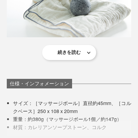
中に液体や油分が染み込まない石ですが、使い込むうち
リットを感じて敬意を払いたい。
どの天然石よりも、保温・保冷の持続時間が長いため、
に表面の色はチャコールグレーに変化していきます。
何世紀にも渡ってセラピーワークにも使われています。
そんな想いから、狼の遠吠えが聞こえてくるような深い
自然の中から、インスピレーションを受けて製造するこ
とを常に大切にしているのだといいます。
続きを読む
石の熱が体の奥へとじわじわ伝わってきて、自分がかけ
る圧で調整できるコロコロの刺激はイタ気持ちいい。な
んとも言えずほっとする温かい刺激。芯からほぐされて
いく感覚でした。
仕様・インフォメーション
冷房で手足だけカチカチに冷える夏場の在宅ワーク時に
サイズ：［マッサージボール］直径約45mm、［コル
このホットマッサージをすると、ゆっくり解凍されてい
クベース］250 x 108 x 20mm
くような心地よさ……まるで足湯！
重量：約380g（マッサージボール1個／約147g）
材質：カレリアンソープストーン、コルク
胸まわりや脇のあたり、首すじをローリングさせたり、
生産地：［マッサージボール］フィンランド、［コ
冷蔵庫に入れて冷やしておけば、運動後のヒンヤリケア
耳の下のくぼみに押し当てたりするのも気持ちよくて、