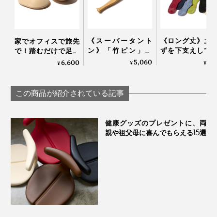
《スーパータント
《ロング丈》土
家でオフィスで旅先
ン》「竹ピン」と
ずを下支えして
で！踏むだけで足か
「しなり」で、心地
底筋をサポート
ら元気になれる「足
5,060
1,
6,600
¥
¥
¥
よく体をほぐす、マ
「疲れしらずの
裏マッサージ器」|ア
ッサージブラシ｜サ
した®」｜エコ
ーチドクター ふみふ
ンエア｜スーパータ
ッグ
み
この商品が紹介されている記事
ントン
健康グッズのプレゼントに、両
親や祖父母に喜んでもらえる15選