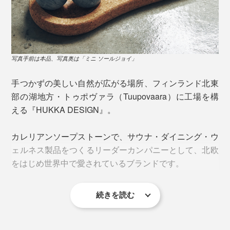
ってうっ血しやすい部位なので、ぜひ試してみてくださ
おけるマッサージボールです。
い。
写真手前は本品、写真奥は「ミニ ソールジョイ」
手つかずの美しい自然が広がる場所、フィンランド北東
部の湖地方・トゥポヴァラ（Tuupovaara）に工場を構
える『HUKKA DESIGN』。
カレリアンソープストーンで、サウナ・ダイニング・ウ
ェルネス製品をつくるリーダーカンパニーとして、北欧
をはじめ世界中で愛されているブランドです。
この“染み込まない”を体感したのが、熱湯に浸けた時。
お湯から石を取り出してふきんに乗せると、水分が瞬時
にシュワ〜っと蒸発。すぐにサラサラな質感になったの
続きを読む
で、「本当に染み込まないんだ！」と不思議な感覚にな
お腹や足の付け根は、ベッドやソファで横になると温めやすいです
りました。