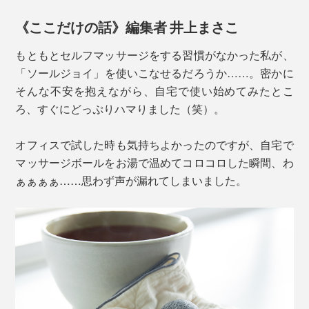
この畜熱性は、密度の高いカレリアンソープストーンの
みが持つ性質。熱伝導率が高いことで知られる、一般的
《ここだけの話》編集者 井上まさこ
な玄武岩（石焼きビビンバの器として有名）と比較する
もともとセルフマッサージをする習慣がなかった私が、
と、約3倍もの保温性があるといわれています。
「ソールジョイ」を使いこなせるだろうか……。密かに
そんな不安を抱えながら、自宅で使い始めてみたとこ
ろ、すぐにどっぷりハマりました（笑）。
オフィスで試した時も気持ちよかったのですが、自宅で
マッサージボールをお湯で温めてコロコロした瞬間、わ
写真はトゥポヴァラにある『HUKKA DESIGN』の工場
ぁぁぁぁ……思わず声が漏れてしまいました。
「HUKKA」とはフィンランド語で「狼」を意味しま
す。神秘的なほど静かで緑深い森、蒼く澄みわたる湖。
オーロラの光しかないような場所でのみ聞こえる、狼の
遠吠え。
カレリアンソープストーンは、約28億年もの時間をかけ
太ももや腰まわりにコロコロしても気持ちいい
て育まれた大自然の産物だから、その石の中にあるスピ