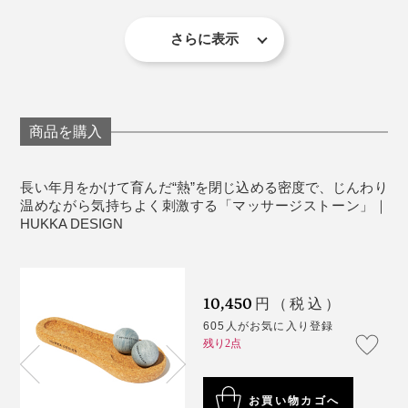
写真左は新品未使用、写真中央は数週間使用、写真右は2カ月ほど使用した状態
ルクベース］トルコ
やむくみケアもできて、気持ちいい！歩き疲れて火照っ
デスクワークをしながらコロコロコロコロやっていま
セット内容：マッサージボール2個、コルクボード1
た足裏の冷たいコロコロは、しあわせなため息が出るほ
さらに表示
す。
天然素材のため、ひとつひとつ異なる石の表情。どんな
個
ど。
石が手元に届くかも、楽しみのひとつです。
《使用上のご注意》
天然の岩石であるカレリアンソープストーンは、タルク
※ご使用前は、マッサージボールに白い粉がついています。これはカ
40〜50％、マグネイト40〜50％、ペンニン5〜8％のミ
商品を購入
レリアンソープストーンを構成している天然のタルクです。一度お湯
で洗浄することで粉が出にくくなります。
ネラルと鉄分のみで組成されています。
※天然石のため、ひとつひとつ石の模様や表情が異なります。あらか
じめご了承ください。
※勢いよく硬い場所にぶつけたり、高い場所から落としたりすると、
長い年月をかけて育んだ“熱”を閉じ込める密度で、じんわり
ヒビや欠けが生じることがありますのでご注意ください。
タルク含有率が高いため比較的柔らかく、加工しやすい
温めながら気持ちよく刺激する「マッサージストーン」｜
という特徴もあり、彫刻のようなデザインも得意。
HUKKA DESIGN
10,450
円（税込）
605人がお気に入り登録
残り2点
特に好きなのは手のひら。にぎにぎと握っているだけで
お買い物カゴへ