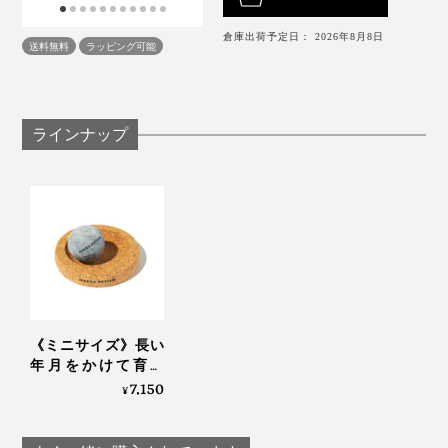
気持ちいいのですが、親指や小指の付け根をゴリゴリす
るのがたまらない。合掌をするようなポーズで両手にボ
倉庫出荷予定日： 2026年8月8日
送料無料
ラッピング可能
ールを挟み、手のなかでコロコロ転がすのも◎。
長時間のオンライン会議で集中力が持たなくなってきた
ラインナップ
時は、画面の下で密かにコロコロやっちゃってます！
なかなか会えない友人や大切な家族への贈り物にも、き
っと喜ばれるはずです。
おうちで毎日がんばるあなたの体に、“28億歳”の石で芯
までコロコロほぐされる気持ちよさを、ぜひ体感してく
ださい。
《ミニサイズ》長い
年月をかけて育ん
だ“熱”を閉じ込める密
7,150
¥
度で、じんわり温め
ながら気持ちよく刺
激する「マッサージ