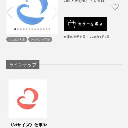
高さとほぼ同じか、やや下になる高さにする
789人がお気に入り登録
寝室にスマホを持ち込まない
毎日少しでも、パソコンやスマホから離れる時間を
もつ
カラーを選ぶ
倉庫出荷予定日： 2026年8月9日
ネコポス対象
ラッピング可能
ラインナップ
《Mサイズ》仕事や