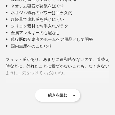
ネオジム磁石が緊張をほぐす
ネオジム磁石のパワーは半永久的
超軽量で違和感を感じにくい
シリコン素材でお手入れがラク
金属アレルギーの心配なし
現役医師が患者のホームケア用品として開発
国内生産へのこだわり
フィット感があり、あまりに違和感がないので、着替え
時などに、外れたことに気づかないことも。なくさない
ように、気をつけてくださいね。
『EARHOOK』の効果を実感すると、その後はメンタル
的にも緊張がほぐれ、パフォーマンス向上のサポートを
してくれるといいます。
続きを読む
デジタル疲労が深刻化する前に