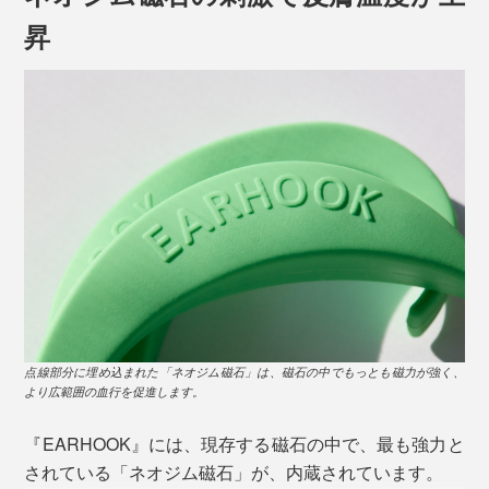
昇
RED、PINK、WHITE、BLACK、BLUE、GREEN、YELLOW の7色展開
PC 作業をしながら、家事をしながら、料理をしなが
ら。
独自のフォルムが、日常のほんのわずかな小さな動き
で、ツボを刺激。筋肉と皮膚の摩擦運動を利用している
ので、“耳にかける”デザインは本当に理にかなっていま
す。
点線部分に埋め込まれた「ネオジム磁石」は、磁石の中でもっとも磁力が強く、
より広範囲の血行を促進します。
『EARHOOK』には、現存する磁石の中で、最も強力と
されている「ネオジム磁石」が、内蔵されています。