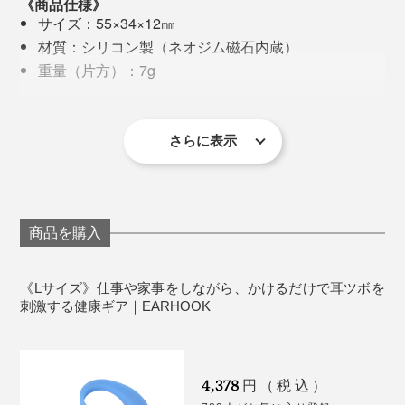
《商品仕様》
物覚えが悪くなる
サイズ：55×34×12㎜
判断力が鈍る
材質：シリコン製（ネオジム磁石内蔵）
イライラする
重量（片方）：7g
何をするのも面倒に感じる
原産国：日本
備考：知的財産権、意匠登録済、実用新案取得済
そんな深刻な状態になる前に、自分を労ることが何より
※1日30分以上の装着をおすすめします。
さらに表示
大切。
『EARHOOK』に頼りつつ、パソコン・スマホを使用す
る際は、以下のことに注意してくださいね。
商品を購入
小まめに休憩をとり、体を動かす
正しい姿勢をキープできる椅子を使う
《Lサイズ》仕事や家事をしながら、かけるだけで耳ツボを
刺激する健康ギア｜EARHOOK
モニター周囲と部屋の明るさに著しい差がないよう
に調整
意識的にまばたきする
4,378
パソコンのディスプレイは、その画面の上端が眼の
円（税込）