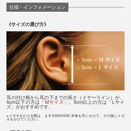
仕様・インフォメーション
《サイズの選び方》
長時間同じ姿勢で一つの画面を凝視し、目などを酷使す
耳の付け根から耳の下までの長さ（イヤーライン）が、
5cm以下の方は「
Mサイズ
」。5cm以上の方は「Lサイ
ると、身体だけでなく、脳も疲れてしまいます。
ズ」がおすすめです。
※メガネをかける際は、まず EARHOOK 本体を耳にかけて、その後にメガ
こんな症状が出てきたら、脳が悲鳴を上げている証拠。
ネをかけてください。