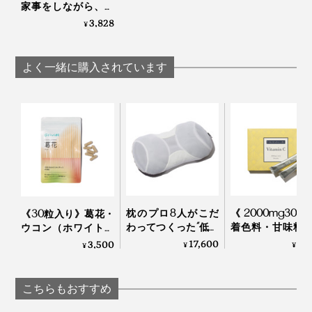
家事をしながら、か
けるだけで耳ツボを
3,828
¥
刺激する健康ギア｜
EARHOOK
よく一緒に購入されています
枕のプロ8人がこだ
《2000mg30
《30粒入り》葛花・
わってつくった“低め
着色料・甘味料
ウコン（ホワイトク
3センチ”の究極の枕
ー、高純度Vitami
ルクミン）・すっぽ
17,600
3,
3,500
¥
¥
¥
｜PRO-８（プロハ
サプリメント
んを贅沢配合した、
チ）枕 ディーブレス
TOKIHADALABO
肝臓ケアサプリメン
ト｜葛花
こちらもおすすめ