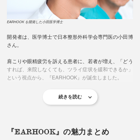
瘈脈（けいみゃく）
よって、頸部から顔面にかけて、広範囲で皮膚温度が上
耳鳴り、めまい、頭痛、顔の引き締めなど
昇していることがわかります。もちろん個人差はありま
すが、30分かけるだけで、ぽかぽかとしてくる方もいる
EARHOOK を開発した小田医学博士
風池（ふうち）
ようです。
頭痛、肩こり、首のこり、耳鳴り、鼻づまり、花粉
開発者は、医学博士で日本整形外科学会専門医の小田博
症、風邪
さん。
《ネオジム磁石が刺激する神経》
天容（てんよう）
肩こりや眼精疲労を訴える患者に、若者が増え、「どう
動眼神経：眼の調節、眼の疲れ
首の筋肉の緊張をほぐし、首の動きを楽にする
すれば、来院しなくても、ツライ症状を緩和できるか」
内耳神経：めまい、乗り物酔い
という視点から、『EARHOOK』が誕生しました。
顔面神経：表情筋、顔やせ
完骨（かんこつ）
副神経：肩こり
頭痛、顎の痛みを和らげる
迷走神経：便秘
続きを読む
翳風（えいふう）
歯痛、耳鳴り、乗り物酔い、しゃっくり
『EARHOOK』の魅力まとめ