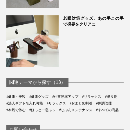
老眼対策グッズ。あの手この手
で視界をクリアに
関連テーマから探す（13）
#健康・美容
#健康グッズ
#仕事効率アップ
#リラックス
#贈り物
#法人ギフト名入れ可能
#リラックス
#おまとめ割引
#体調管理
#本気で休む
#ほっと一息ふぅ
#じぶんメンテナンス
#すべての商品
お問い合わせ