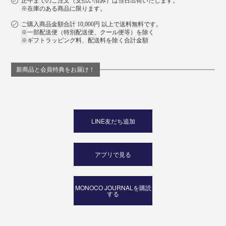
正午までのご注文（支払い済み）は当日出荷いたします。
※在庫のある商品に限ります。
ご購入商品金額合計 10,000円 以上で送料無料です。
※一部配送便（特別配送便、クール便等）を除く
※ギフトラッピング料、配送料を除く合計金額
新商品と会員特典をお届け！
LINE友だち追加
アプリで見る
MONOCO JOURNALを購読
する