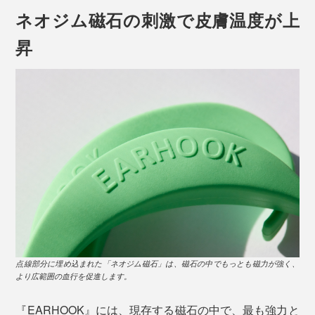
ネオジム磁石の刺激で皮膚温度が上
昇
RED、PINK、WHITE、BLACK、BLUE、GREEN、YELLOW の7色展開
PC 作業をしながら、家事をしながら、料理をしなが
ら。
独自のフォルムが、日常のほんのわずかな小さな動き
で、ツボを刺激。筋肉と皮膚の摩擦運動を利用している
ので、“耳にかける”デザインは本当に理にかなっていま
す。
点線部分に埋め込まれた「ネオジム磁石」は、磁石の中でもっとも磁力が強く、
より広範囲の血行を促進します。
『EARHOOK』には、現存する磁石の中で、最も強力と