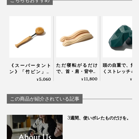
こちらもおすすめ
ただ寝転がるだけ
頭の自重で、無
《スーパータント
で、首・肩・背中・
くストレッチ＆
ン》「竹ピン」と
腰のガチガチ筋肉が
できる「コリほ
「しなり」で、心地
11,800
3,
5,060
¥
¥
¥
ほぐれていく「マッ
し」｜P: REST
よく体をほぐす、マ
サージ指圧器」｜指
ッサージブラシ｜サ
圧らくだ
ンエア｜スーパータ
この商品が紹介されている記事
ントン
3週間、使いボレたものだけを。