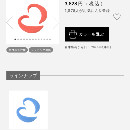
3,828
パソコンのディスプレイは、その画面の上端が眼の
円（税込）
高さとほぼ同じか、やや下になる高さにする
1,578人がお気に入り登録
寝室にスマホを持ち込まない
毎日少しでも、パソコンやスマホから離れる時間を
もつ
カラーを選ぶ
倉庫出荷予定日： 2026年8月6日
ネコポス対象
ラッピング可能
ラインナップ