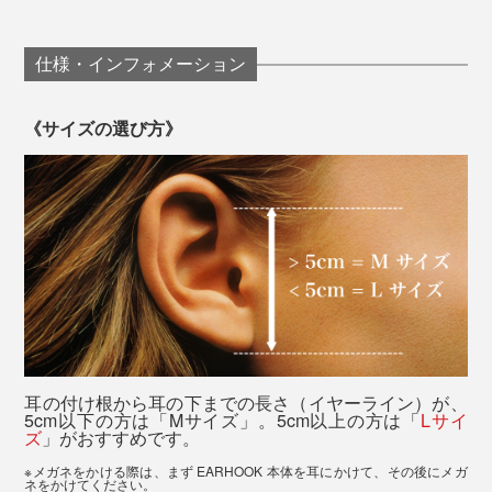
仕様・インフォメーション
《サイズの選び方》
長時間同じ姿勢で一つの画面を凝視し、目などを酷使す
耳の付け根から耳の下までの長さ（イヤーライン）が、
5cm以下の方は「Mサイズ」。5cm以上の方は「
Lサイ
ると、身体だけでなく、脳も疲れてしまいます。
ズ
」がおすすめです。
※メガネをかける際は、まず EARHOOK 本体を耳にかけて、その後にメガ
こんな症状が出てきたら、脳が悲鳴を上げている証拠。
ネをかけてください。