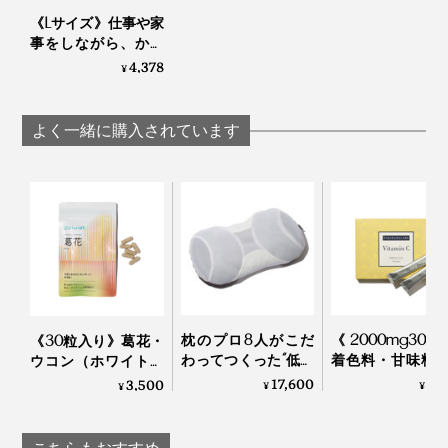
《Lサイズ》仕事や家
事をしながら、かけ
るだけで耳ツボを刺
4,378
¥
激する健康ギア｜
EARHOOK
よく一緒に購入されています
枕のプロ8人がこだ
《2000mg30
《30粒入り》葛花・
わってつくった“低め
着色料・甘味料
ウコン（ホワイトク
3センチ”の究極の枕
ー、高純度Vitami
ルクミン）・すっぽ
17,600
3,
3,500
¥
¥
¥
｜PRO-８（プロハ
サプリメント
んを贅沢配合した、
チ）枕 ディーブレス
TOKIHADALABO
肝臓ケアサプリメン
ト｜葛花