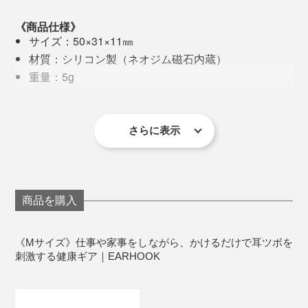
《商品仕様》
物覚えが悪くなる
サイズ：50×31×11㎜
判断力が鈍る
材質：シリコン製（ネオジム磁石内蔵）
イライラする
重量：5g
何をするのも面倒に感じる
原産国：日本
備考：知的財産権、意匠登録済、実用新案取得済
そんな深刻な状態になる前に、自分を労ることが何より
※1日30分以上の装着をおすすめします。
さらに表示
大切。
『EARHOOK』に頼りつつ、パソコン・スマホを使用す
る際は、以下のことに注意してくださいね。
商品を購入
小まめに休憩をとり、体を動かす
正しい姿勢をキープできる椅子を使う
《Mサイズ》仕事や家事をしながら、かけるだけで耳ツボを
刺激する健康ギア｜EARHOOK
モニター周囲と部屋の明るさに著しい差がないよう
に調整
意識的にまばたきする