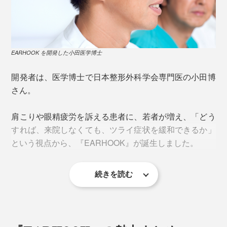
サーモグラフィーで比較すると、『EARHOOK』装着に
瘈脈（けいみゃく）
よって、頸部から顔面にかけて、広範囲で皮膚温度が上
耳鳴り、めまい、頭痛、顔の引き締めなど
昇していることがわかります。もちろん個人差はありま
すが、30分かけるだけで、ぽかぽかとしてくる方もいる
EARHOOK を開発した小田医学博士
風池（ふうち）
ようです。
頭痛、肩こり、首のこり、耳鳴り、鼻づまり、花粉
開発者は、医学博士で日本整形外科学会専門医の小田博
症、風邪
さん。
《ネオジム磁石が刺激する神経》
天容（てんよう）
肩こりや眼精疲労を訴える患者に、若者が増え、「どう
動眼神経：眼の調節、眼の疲れ
首の筋肉の緊張をほぐし、首の動きを楽にする
すれば、来院しなくても、ツライ症状を緩和できるか」
内耳神経：めまい、乗り物酔い
という視点から、『EARHOOK』が誕生しました。
顔面神経：表情筋、顔やせ
完骨（かんこつ）
副神経：肩こり
頭痛、顎の痛みを和らげる
迷走神経：便秘
続きを読む
翳風（えいふう）
歯痛、耳鳴り、乗り物酔い、しゃっくり