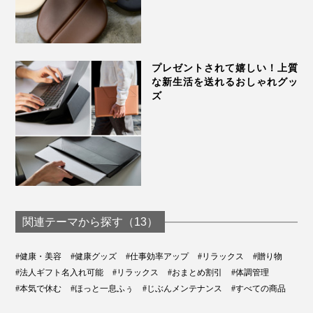
プレゼントされて嬉しい！上質
な新生活を送れるおしゃれグッ
ズ
関連テーマから探す（13）
#健康・美容
#健康グッズ
#仕事効率アップ
#リラックス
#贈り物
#法人ギフト名入れ可能
#リラックス
#おまとめ割引
#体調管理
#本気で休む
#ほっと一息ふぅ
#じぶんメンテナンス
#すべての商品