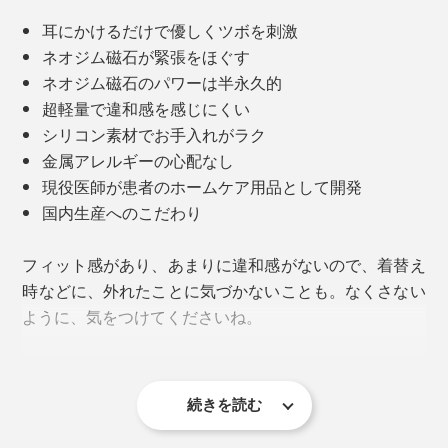
耳にかけるだけで優しくツボを刺激
ネオジム磁石が緊張をほぐす
ネオジム磁石のパワーは半永久的
超軽量で違和感を感じにくい
シリコン素材でお手入れがラク
金属アレルギーの心配なし
現役医師が患者のホームケア用品として開発
国内生産へのこだわり
フィット感があり、あまりに違和感がないので、着替え
時などに、外れたことに気づかないことも。なくさない
ように、気をつけてくださいね。
『EARHOOK』の効果を実感すると、その後はメンタル
的にも緊張がほぐれ、パフォーマンス向上のサポートを
してくれるといいます。
続きを読む
デジタル疲労が深刻化する前に