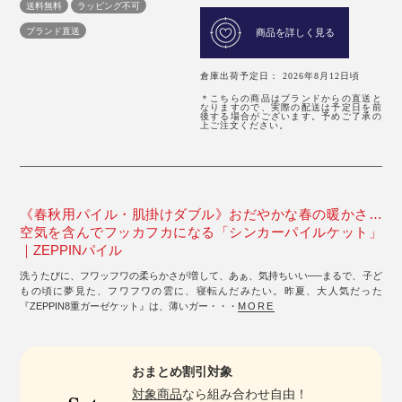
送料無料
ラッピング不可
ブランド直送
商品を詳しく見る
倉庫出荷予定日： 2026年8月12日頃
＊こちらの商品はブランドからの直送と
なりますので、実際の配送は予定日を前
後する場合がございます。予めご了承の
上ご注文ください。
《春秋用パイル・肌掛けダブル》おだやかな春の暖かさ…
空気を含んでフッカフカになる「シンカーパイルケット」
｜ZEPPINパイル
洗うたびに、フワッフワの柔らかさが増して、あぁ、気持ちいい──まるで、子ど
もの頃に夢見た、フワフワの雲に、寝転んだみたい。昨夏、大人気だった
『ZEPPIN8重ガーゼケット』は、薄いガー・・・
MORE
おまとめ割引対象
対象商品
なら組み合わせ自由！