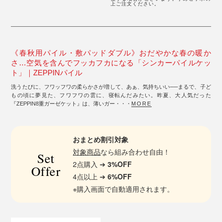
上ご注文ください。
《春秋用パイル・敷パッドダブル》おだやかな春の暖か
さ…空気を含んでフッカフカになる「シンカーパイルケッ
ト」｜ZEPPINパイル
洗うたびに、フワッフワの柔らかさが増して、あぁ、気持ちいい──まるで、子ど
もの頃に夢見た、フワフワの雲に、寝転んだみたい。昨夏、大人気だった
『ZEPPIN8重ガーゼケット』は、薄いガー・・・
MORE
おまとめ割引対象
対象商品
なら組み合わせ自由！
Set
2点購入 ➔
3%OFF
Offer
4点以上 ➔
6%OFF
※購入画面で自動適用されます。