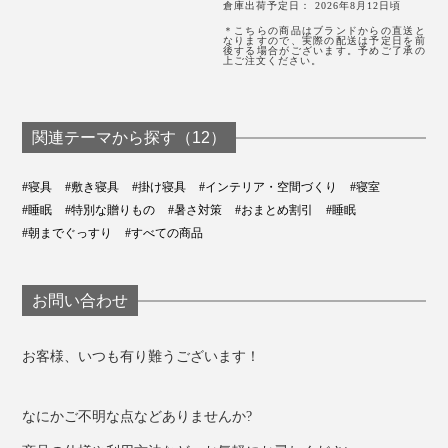
倉庫出荷予定日： 2026年8月12日頃
＊こちらの商品はブランドからの直送と
なりますので、実際の配送は予定日を前
後する場合がございます。予めご了承の
上ご注文ください。
関連テーマから探す（12）
#寝具
#敷き寝具
#掛け寝具
#インテリア・空間づくり
#寝室
#睡眠
#特別な贈りもの
#暑さ対策
#おまとめ割引
#睡眠
#朝までぐっすり
#すべての商品
お問い合わせ
お客様、いつも有り難うございます！
なにかご不明な点などありませんか?