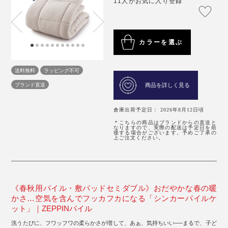
11人がお気に入り登録
カラーを選ぶ
送料無料
ラッピング不可
ブランド直送
商品を詳しく見る
倉庫出荷予定日： 2026年8月12日頃
＊こちらの商品はブランドからの直送と
なりますので、実際の配送は予定日を前
後する場合がございます。予めご了承の
上ご注文ください。
《春秋用パイル・敷パッドセミダブル》おだやかな春の暖
かさ…空気を含んでフッカフカになる「シンカーパイルケ
ット」｜ZEPPINパイル
洗うたびに、フワッフワの柔らかさが増して、あぁ、気持ちいい──まるで、子ど