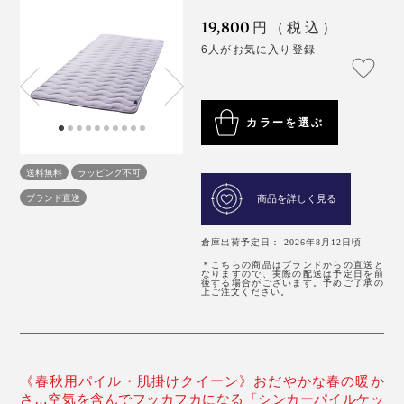
19,800
円（税込）
6人がお気に入り登録
カラーを選ぶ
送料無料
ラッピング不可
ブランド直送
商品を詳しく見る
倉庫出荷予定日： 2026年8月12日頃
＊こちらの商品はブランドからの直送と
なりますので、実際の配送は予定日を前
後する場合がございます。予めご了承の
上ご注文ください。
《春秋用パイル・肌掛けクイーン》おだやかな春の暖か
さ…空気を含んでフッカフカになる「シンカーパイルケッ