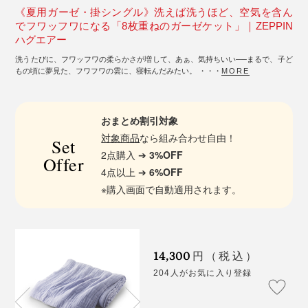
《夏用ガーゼ・掛シングル》洗えば洗うほど、空気を含ん
でフワッフワになる「8枚重ねのガーゼケット」｜ZEPPIN
ハグエアー
洗うたびに、フワッフワの柔らかさが増して、あぁ、気持ちいい──まるで、子ど
もの頃に夢見た、フワフワの雲に、寝転んだみたい。 ・・・
MORE
おまとめ割引対象
対象商品
なら組み合わせ自由！
Set
2点購入 ➔
3%OFF
Offer
4点以上 ➔
6%OFF
※購入画面で自動適用されます。
14,300
円（税込）
204人がお気に入り登録