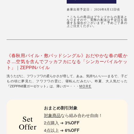
倉庫出荷予定日： 2026年8月12日頃
＊こちらの商品はブランドからの直送と
なりますので、実際の配送は予定日を前
後する場合がございます。予めご了承の
上ご注文ください。
《春秋用パイル・敷パッドシングル》おだやかな春の暖か
さ…空気を含んでフッカフカになる「シンカーパイルケッ
ト」｜ZEPPINパイル
洗うたびに、フワッフワの柔らかさが増して、あぁ、気持ちいい──まるで、子ど
もの頃に夢見た、フワフワの雲に、寝転んだみたい。昨夏、大人気だった
『ZEPPIN8重ガーゼケット』は、薄いガー・・・
MORE
おまとめ割引対象
対象商品
なら組み合わせ自由！
Set
2点購入 ➔
3%OFF
Offer
4点以上 ➔
6%OFF