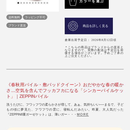
カラーを選ぶ
送料無料
ラッピング不可
ブランド直送
商品を詳しく見る
倉庫出荷予定日： 2026年8月12日頃
＊こちらの商品はブランドからの直送と
なりますので、実際の配送は予定日を前
後する場合がございます。予めご了承の
上ご注文ください。
《春秋用パイル・敷パッドクイーン》おだやかな春の暖か
さ…空気を含んでフッカフカになる「シンカーパイルケッ
ト」｜ZEPPINパイル
洗うたびに、フワッフワの柔らかさが増して、あぁ、気持ちいい──まるで、子ど
もの頃に夢見た、フワフワの雲に、寝転んだみたい。昨夏、大人気だった
『ZEPPIN8重ガーゼケット』は、薄いガー・・・
MORE