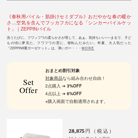
《春秋用パイル・肌掛けセミダブル》おだやかな春の暖か
さ…空気を含んでフッカフカになる「シンカーパイルケッ
ト」｜ZEPPINパイル
洗うたびに、フワッフワの柔らかさが増して、あぁ、気持ちいい──まるで、子ど
もの頃に夢見た、フワフワの雲に、寝転んだみたい。昨夏、大人気だった
『ZEPPIN8重ガーゼケット』は、薄いガー・・・
MORE
おまとめ割引対象
対象商品
なら組み合わせ自由！
Set
2点購入 ➔
3%OFF
Offer
4点以上 ➔
6%OFF
※購入画面で自動適用されます。
28,875
円（税込）