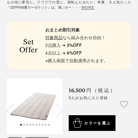
もの頃に夢見た、フワフワの雲に、寝転んだみたい。昨夏、大人気だった
『ZEPPIN8重ガーゼケット』は、薄いガー・・・
MORE
おまとめ割引対象
対象商品
なら組み合わせ自由！
Set
2点購入 ➔
3%OFF
Offer
4点以上 ➔
6%OFF
※購入画面で自動適用されます。
16,500
円（税込）
9人がお気に入り登録
カラーを選ぶ