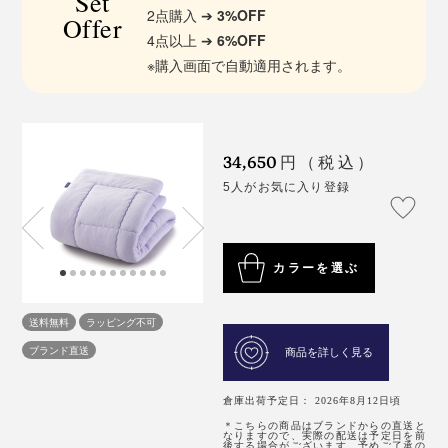
Set
2点購入 ➔
3%OFF
Offer
4点以上 ➔
6%OFF
※購入画面で自動適用されます。
34,650
円（税込）
5人がお気に入り登録
カラーを選ぶ
送料無料
ラッピング不可
ブランド直送
商品を詳しく見る
倉庫出荷予定日： 2026年8月12日頃
＊こちらの商品はブランドからの直送と
なりますので、実際の配送は予定日を前
後する場合がございます。予めご了承の