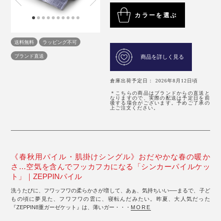
カラーを選ぶ
送料無料
ラッピング不可
ブランド直送
商品を詳しく見る
倉庫出荷予定日： 2026年8月12日頃
＊こちらの商品はブランドからの直送と
なりますので、実際の配送は予定日を前
後する場合がございます。予めご了承の
上ご注文ください。
《春秋用パイル・肌掛けシングル》おだやかな春の暖か
さ…空気を含んでフッカフカになる「シンカーパイルケッ
ト」｜ZEPPINパイル
洗うたびに、フワッフワの柔らかさが増して、あぁ、気持ちいい──まるで、子ど
もの頃に夢見た、フワフワの雲に、寝転んだみたい。昨夏、大人気だった
『ZEPPIN8重ガーゼケット』は、薄いガー・・・
MORE