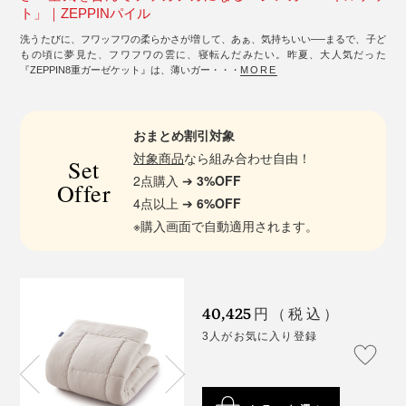
ト」｜ZEPPINパイル
洗うたびに、フワッフワの柔らかさが増して、あぁ、気持ちいい──まるで、子ど
もの頃に夢見た、フワフワの雲に、寝転んだみたい。昨夏、大人気だった
『ZEPPIN8重ガーゼケット』は、薄いガー・・・
MORE
おまとめ割引対象
対象商品
なら組み合わせ自由！
Set
2点購入 ➔
3%OFF
Offer
4点以上 ➔
6%OFF
※購入画面で自動適用されます。
40,425
円（税込）
3人がお気に入り登録