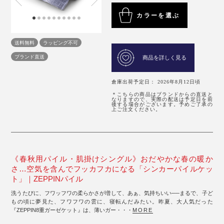
カラーを選ぶ
送料無料
ラッピング不可
ブランド直送
商品を詳しく見る
倉庫出荷予定日： 2026年8月12日頃
＊こちらの商品はブランドからの直送と
なりますので、実際の配送は予定日を前
後する場合がございます。予めご了承の
上ご注文ください。
《春秋用パイル・肌掛けシングル》おだやかな春の暖か
さ…空気を含んでフッカフカになる「シンカーパイルケッ
ト」｜ZEPPINパイル
洗うたびに、フワッフワの柔らかさが増して、あぁ、気持ちいい──まるで、子ど
もの頃に夢見た、フワフワの雲に、寝転んだみたい。昨夏、大人気だった
『ZEPPIN8重ガーゼケット』は、薄いガー・・・
MORE