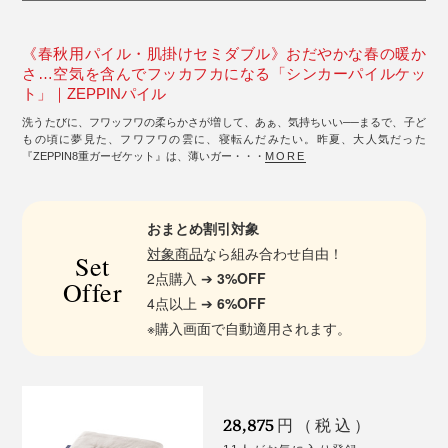
《春秋用パイル・肌掛けセミダブル》おだやかな春の暖か
さ…空気を含んでフッカフカになる「シンカーパイルケッ
ト」｜ZEPPINパイル
洗うたびに、フワッフワの柔らかさが増して、あぁ、気持ちいい──まるで、子ど
もの頃に夢見た、フワフワの雲に、寝転んだみたい。昨夏、大人気だった
『ZEPPIN8重ガーゼケット』は、薄いガー・・・
MORE
おまとめ割引対象
対象商品
なら組み合わせ自由！
Set
2点購入 ➔
3%OFF
Offer
4点以上 ➔
6%OFF
※購入画面で自動適用されます。
28,875
円（税込）