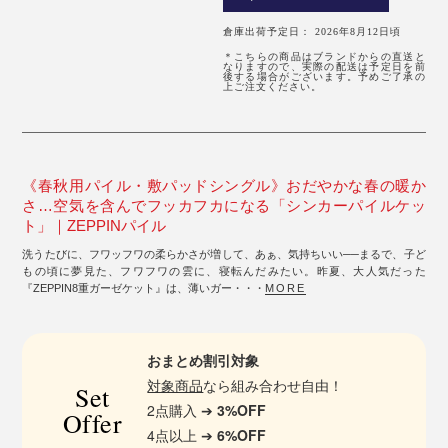
倉庫出荷予定日： 2026年8月12日頃
＊こちらの商品はブランドからの直送と
なりますので、実際の配送は予定日を前
後する場合がございます。予めご了承の
上ご注文ください。
《春秋用パイル・敷パッドシングル》おだやかな春の暖か
さ…空気を含んでフッカフカになる「シンカーパイルケッ
ト」｜ZEPPINパイル
洗うたびに、フワッフワの柔らかさが増して、あぁ、気持ちいい──まるで、子ど
もの頃に夢見た、フワフワの雲に、寝転んだみたい。昨夏、大人気だった
『ZEPPIN8重ガーゼケット』は、薄いガー・・・
MORE
おまとめ割引対象
対象商品
なら組み合わせ自由！
Set
2点購入 ➔
3%OFF
Offer
4点以上 ➔
6%OFF