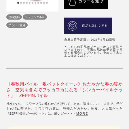
カラーを選ぶ
送料無料
ラッピング不可
ブランド直送
商品を詳しく見る
倉庫出荷予定日： 2026年8月12日頃
＊こちらの商品はブランドからの直送と
なりますので、実際の配送は予定日を前
後する場合がございます。予めご了承の
上ご注文ください。
《春秋用パイル・敷パッドクイーン》おだやかな春の暖か
さ…空気を含んでフッカフカになる「シンカーパイルケッ
ト」｜ZEPPINパイル
洗うたびに、フワッフワの柔らかさが増して、あぁ、気持ちいい──まるで、子ど
もの頃に夢見た、フワフワの雲に、寝転んだみたい。昨夏、大人気だった
『ZEPPIN8重ガーゼケット』は、薄いガー・・・
MORE