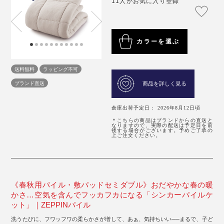
11人がお気に入り登録
カラーを選ぶ
送料無料
ラッピング不可
ブランド直送
商品を詳しく見る
倉庫出荷予定日： 2026年8月12日頃
＊こちらの商品はブランドからの直送と
なりますので、実際の配送は予定日を前
後する場合がございます。予めご了承の
上ご注文ください。
《春秋用パイル・敷パッドセミダブル》おだやかな春の暖
かさ…空気を含んでフッカフカになる「シンカーパイルケ
ット」｜ZEPPINパイル
洗うたびに、フワッフワの柔らかさが増して、あぁ、気持ちいい──まるで、子ど