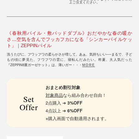
上ご注文ください。
《春秋用パイル・敷パッドダブル》おだやかな春の暖か
さ…空気を含んでフッカフカになる「シンカーパイルケッ
ト」｜ZEPPINパイル
洗うたびに、フワッフワの柔らかさが増して、あぁ、気持ちいい──まるで、子ど
もの頃に夢見た、フワフワの雲に、寝転んだみたい。昨夏、大人気だった
『ZEPPIN8重ガーゼケット』は、薄いガー・・・
MORE
おまとめ割引対象
対象商品
なら組み合わせ自由！
Set
2点購入 ➔
3%OFF
Offer
4点以上 ➔
6%OFF
※購入画面で自動適用されます。