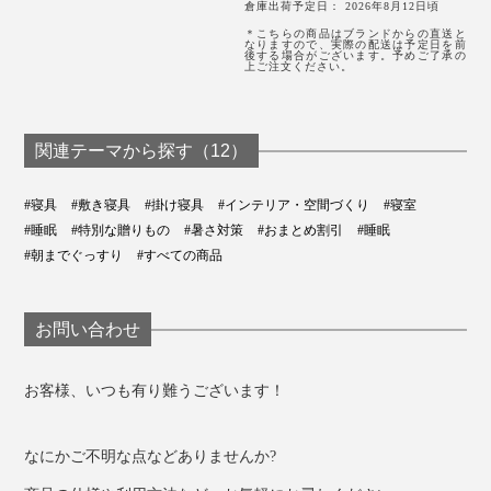
倉庫出荷予定日： 2026年8月12日頃
＊こちらの商品はブランドからの直送と
なりますので、実際の配送は予定日を前
後する場合がございます。予めご了承の
上ご注文ください。
関連テーマから探す（12）
#寝具
#敷き寝具
#掛け寝具
#インテリア・空間づくり
#寝室
#睡眠
#特別な贈りもの
#暑さ対策
#おまとめ割引
#睡眠
#朝までぐっすり
#すべての商品
お問い合わせ
お客様、いつも有り難うございます！
なにかご不明な点などありませんか?