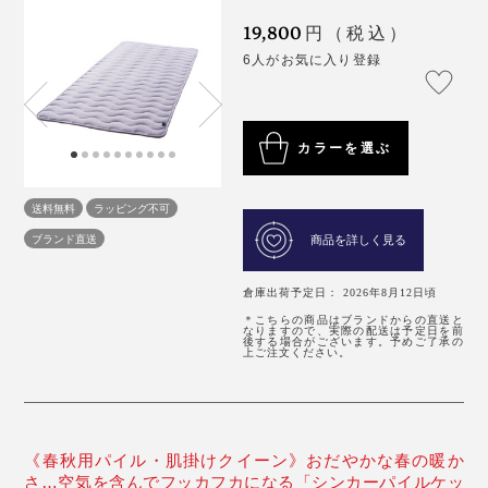
19,800
円（税込）
6人がお気に入り登録
カラーを選ぶ
送料無料
ラッピング不可
ブランド直送
商品を詳しく見る
倉庫出荷予定日： 2026年8月12日頃
＊こちらの商品はブランドからの直送と
なりますので、実際の配送は予定日を前
後する場合がございます。予めご了承の
上ご注文ください。
《春秋用パイル・肌掛けクイーン》おだやかな春の暖か
さ…空気を含んでフッカフカになる「シンカーパイルケッ