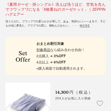
《夏用ガーゼ・掛シングル》洗えば洗うほど、空気を含ん
でフワッフワになる「8枚重ねのガーゼケット」｜ZEPPIN
ハグエアー
洗うたびに、フワッフワの柔らかさが増して、あぁ、気持ちいい──まるで、子ど
もの頃に夢見た、フワフワの雲に、寝転んだみたい。 ・・・
MORE
おまとめ割引対象
対象商品
なら組み合わせ自由！
Set
2点購入 ➔
3%OFF
Offer
4点以上 ➔
6%OFF
※購入画面で自動適用されます。
14,300
円（税込）
204人がお気に入り登録