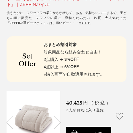
ト」｜ZEPPINパイル
洗うたびに、フワッフワの柔らかさが増して、あぁ、気持ちいい──まるで、子ど
もの頃に夢見た、フワフワの雲に、寝転んだみたい。昨夏、大人気だった
『ZEPPIN8重ガーゼケット』は、薄いガー・・・
MORE
おまとめ割引対象
対象商品
なら組み合わせ自由！
Set
2点購入 ➔
3%OFF
Offer
4点以上 ➔
6%OFF
※購入画面で自動適用されます。
40,425
円（税込）
3人がお気に入り登録