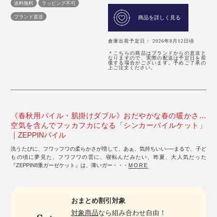
送料無料
ラッピング不可
ブランド直送
商品を詳しく見る
倉庫出荷予定日： 2026年8月12日頃
＊こちらの商品はブランドからの直送と
なりますので、実際の配送は予定日を前
後する場合がございます。予めご了承の
上ご注文ください。
《春秋用パイル・肌掛けダブル》おだやかな春の暖かさ…
空気を含んでフッカフカになる「シンカーパイルケット」
｜ZEPPINパイル
洗うたびに、フワッフワの柔らかさが増して、あぁ、気持ちいい──まるで、子ど
もの頃に夢見た、フワフワの雲に、寝転んだみたい。昨夏、大人気だった
『ZEPPIN8重ガーゼケット』は、薄いガー・・・
MORE
おまとめ割引対象
対象商品
なら組み合わせ自由！