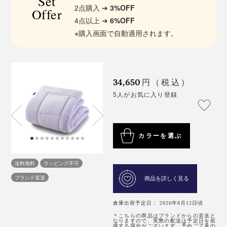
Set
2点購入 ➔
3%OFF
Offer
4点以上 ➔
6%OFF
※購入画面で自動適用されます。
34,650
円（税込）
5人がお気に入り登録
カラーを選ぶ
送料無料
ラッピング不可
ブランド直送
商品を詳しく見る
倉庫出荷予定日： 2026年8月12日頃
＊こちらの商品はブランドからの直送と
なりますので、実際の配送は予定日を前
後する場合がございます。予めご了承の