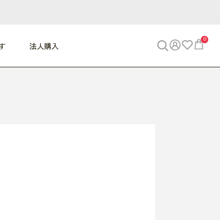
0
す
法人購入
WORK
ビジネス
ENJOY
寝具
10,000円 - 30,000円
30,000円以上
べて
すべて
すべて
すべて
らめきデスク
PC・スマホ関連
お出かけスパイス
敷き寝具
っと一息ふぅ
椅子・クッション
思い出トラベル
掛け寝具
っぱり清潔感
収納
外で過ごすって最高
パジャマ
事へGO
ビジネス／小物
好き・・にどっぷり
枕・小物