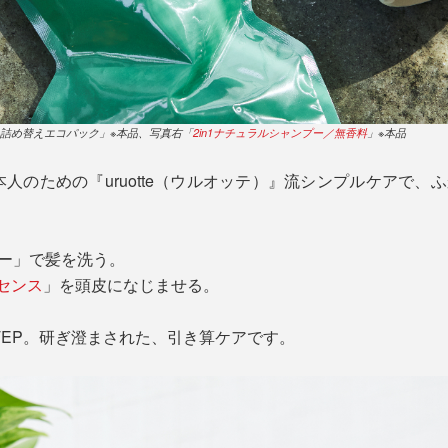
料 詰め替えエコパック」※本品、写真右「
2in1ナチュラルシャンプー／無香料
」※本品
人のための『uruotte（ウルオッテ）』流シンプルケアで、ふ
プー」で髪を洗う。
センス
」を頭皮になじませる。
TEP。研ぎ澄まされた、引き算ケアです。