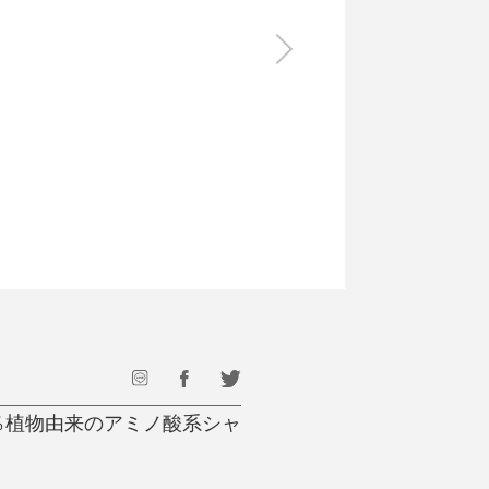
食料品
旅行・遊び
すべて
すべて
最後のひと口までキンキン
ドリンク
旅行
フード
アウトドア
旅行遊び／その他
9％植物由来のアミノ酸系シャ