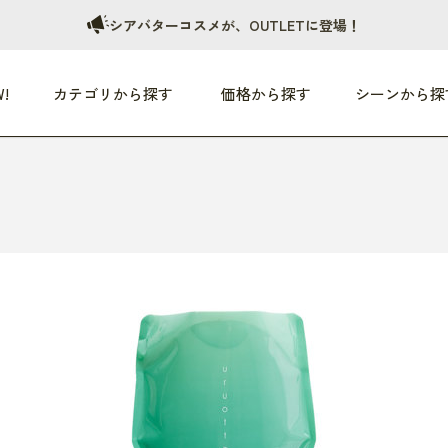
シアバターコスメが、OUTLETに登場！
!
カテゴリから探す
価格から探す
シーンから探
つめた〜い夏、どうぞ！
HEALTHY
家電
HOME
ファッション
- 3,000円
3,000円 - 5,000円
5,000円 - 10,000円
OP10
すべて
すべて
すべて
すべて
す
朝までぐっすり
リビング家電
居心地のいい空間
服
ひ
商品 (新着順)
本気で休む
キッチン家電
家事ルンルン
バッグ
ほ
覧
いつも清潔
美容・健康家電
食いしん坊クラブ
靴・靴下
や
じぶんメンテナンス
オーディオ家電
料理と団らん
レイングッズ
仕
め割引
おうちエクササイズ
ファッション／小物
レット
の他