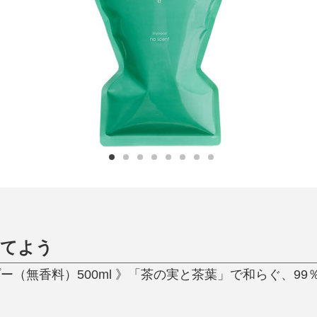
日用品
健康・美容
すべて
すべて
ひんやり今治タオル、生き返る〜
掃除・洗濯
肌・髪ケア
タオル
バスグッズ
スリッパ
ひんやりグッズ
防災用品
あったかグッズ
水筒
健康グッズ
日用品／その他
オーラルケア
育てよう
プー（無香料）500ml 》「茶の実と茶葉」で和らぐ、9