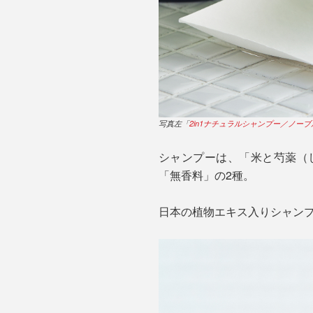
写真左「
2in1ナチュラルシャンプー／ノー
シャンプーは、「米と芍薬（
「無香料」の2種。
日本の植物エキス入りシャン