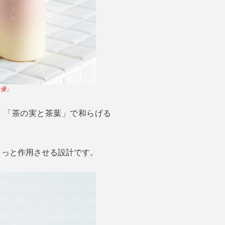
 優
」
、「茶の実と茶葉」で和らげる
～っと作用させる設計です。