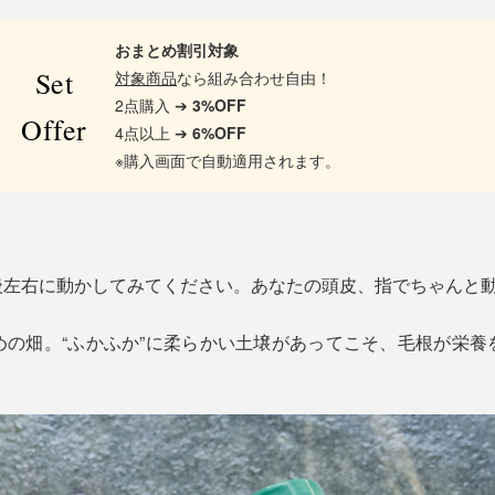
おまとめ割引対象
Set
対象商品
なら組み合わせ自由！
2点購入 ➔
3%OFF
Offer
4点以上 ➔
6%OFF
※購入画面で自動適用されます。
後左右に動かしてみてください。あなたの頭皮、指でちゃんと
めの畑。“ふかふか”に柔らかい土壌があってこそ、毛根が栄養