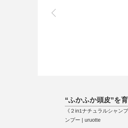
キッチン
すべて
調理家電
調理器具
食器
タオル・ふきん
キッチン雑貨
“ふかふか頭皮”を
《２in1ナチュラルシャン
ンプー | uruotte