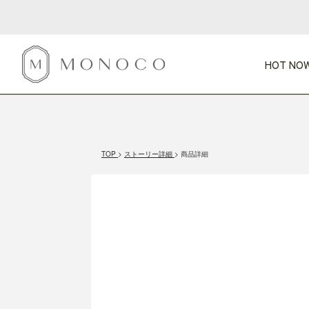
HOT NOW
新商品
CATEGORY
PRICE
SCENE
HOT NOW!
GIFTS
インテリア
1,000円未満
1,000円 
TOP
ストーリー詳細
商品詳細
今週のT
カテゴリから探す
価格から探す
シーンから探す
すべて
すべて
特別な贈りもの
家具
すべての
会話が弾む
収納
特集一
気のきく手土産
照明
毎日使ってね
インテリア雑貨
おまと
ベランダ・庭
アウト
インテリア／そ