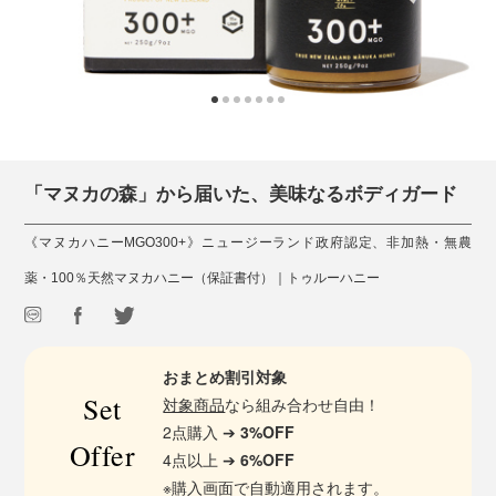
「マヌカの森」から届いた、美味なるボディガード
《マヌカハニーMGO300+》ニュージーランド政府認定、非加熱・無農
薬・100％天然マヌカハニー（保証書付）｜トゥルーハニー
おまとめ割引対象
Set
対象商品
なら組み合わせ自由！
2点購入 ➔
3%OFF
Offer
4点以上 ➔
6%OFF
※購入画面で自動適用されます。