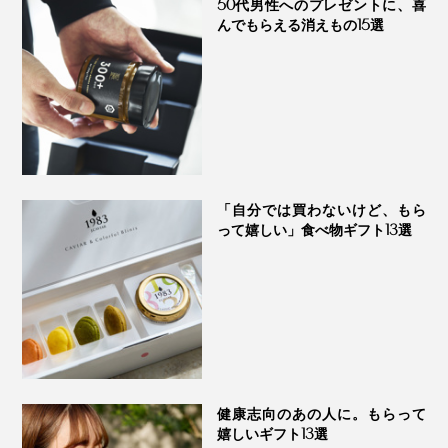
50代男性へのプレゼントに、喜
ORGANIC DAYS
んでもらえる消えもの15選
もう、取り入れない理由が見つかりません。まだまだ気
の抜けない日々が続きそうなので、甘いボディガードに
頼ろうかと思います！
「自分では買わないけど、もら
って嬉しい」食べ物ギフト13選
健康志向のあの人に。もらって
嬉しいギフト13選