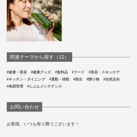
関連テーマから探す（12）
#健康・美容
#健康グッズ
#食料品
#フード
#美容・スキンケア
#キッチン・ダイニング
#通勤・移動
#衛生
#贈り物
#自然志向
#体調管理
#じぶんメンテナンス
お問い合わせ
お客様、いつも有り難うございます！