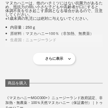
マヌカハニーは、他のハチミツにはない抗菌力があるた
め、抵抗力の弱い小さな子どもや高齢者が口にすると、
“いくら体に良くても、おいしくないものは食べたくな
体調不良を引き起こす原因となる場合があるので、注意
してください。
い”食いしん坊スタッフをざわつかせた味わいでした。
※1歳未満の乳児には絶対に与えないでください。
内容量：250ｇ
マヌカハニー愛用者に聞くと、「寝る前に食べると、朝
原材料：マヌカハニー100％（非加熱、無農薬）
起きた時に口の中の粘つきが少ない」「できかけの口内
「マヌカハニー」の品質にふさわしいプレミアム感は、
生産国：ニュージーランド
炎に塗るといい」など耳寄り情報が。
2021年1月、「ニュージーランド産ハチミツから発がん
大切な人への贈り物にもぴったりです。
保存方法：直射日光・高温多湿を避けて保存してく
性疑惑農薬グリホサートを検出した」というニュースが
ださい。
早速試してみると、本当に口の中が粘つきにくいし、で
出て話題になりましたが、『トゥルーハニー』なら安
さらに表示
きかけの口内炎もひどくならずにすみました！知らなか
心。
った…。
創業者のジム・マクミラン氏
いつどこで何が行われているかがリアルタイムで分か
商品を購入
る、独自の「トゥルービュー」というシステムで、すべ
ての情報を開示しています。
《マヌカハニーMGO300+》ニュージーランド政府認定、非
加熱・無農薬・100％天然マヌカハニー（保証書付）｜トゥ
ルーハニー