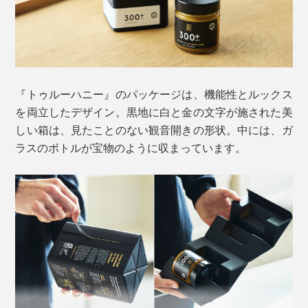
に
蜂家1人に対するミツバチの数を少なくすることで、手
厚く世話をする体制を整えています。
［マヌカハニーMGO1000+ UMF22+］
希少な最高級グレード。体質改善をしたい方に
口内のネバつき対策や、腸内環境にも良いとされ、「排
［マヌカハニーMGO1250+ UMF26+］
『トゥルーハニー』のパッケージは、機能性とルックス
気口の掃除」に例える研究者もいるほど。日本では、法
超高活性・究極に贅沢な世界屈指のウルトラプレミ
を両立したデザイン。黒地に白と金の文字が施された美
律上、医薬的な表記は認められていませんが、その健康
アム
しい箱は、見たことのない観音開きの形状。中には、ガ
効果が数多く実証されています（※）。
ラスのボトルが宝物のように収まっています。
［マヌカロゼンジMGO400+ UMF13+］
※株式会社シクロケムバイオ
携帯に便利なのど飴タイプ。通勤通学や、外出先で
「
」
第10回 マヌカハニーの効果①＜抗菌作用＞
不快を感じたときに
携帯に便利な「ロゼンジ（のど飴）」は、通勤通学時や
外出先でのお守りに。千歳飴に似た素朴な味わい、後に
普段は「MGO300+」、体調を崩し気味の時は
残らないサラッとした自然甘みで、苦味はほんのり感じ
そして、害虫や病気から守られたミツバチが、「マヌカ
「MGO500+」または「MGO850+」、いざというときは
る程度。
の森」を循環させ、生態系の持続性を高めることに貢
「MGO1000+」または「MGO1250+」、外出先では
献。ミツバチが授粉を媒介することで、森を育てていま
「ロゼンジ」のように、複数を食べ分けするのもおすす