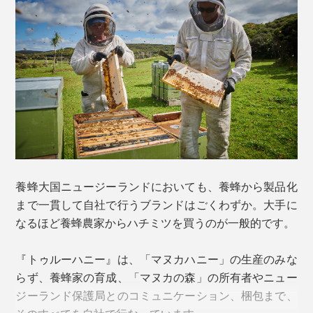
森」が必要なのです。
「MGO」は、天然の抗菌活性成分「メチルグリオキサ
ール」のこと。他のハチミツにはほとんど含まれないマ
限られた場所で、限られた期間にしか採取することので
ヌカ特有の成分で、熱や酵素に強く、高い抗菌力を持つ
感じ方には個人差がありますが、MGO1000以上は喉に
きない「マヌカハニー」。希少価値が高く、他のハチミ
ことで知られています。
ピリピリとした刺激や苦味を感じる場合もあります。
ツよりも高額である理由のひとつが、ここにあります。
本品の「MGO300+」という表記は、1kgあたり300mg
1日の目安は、ティースプーン１杯を1〜3回程度。その
以上のメチルグリオキサールが含まれているということ
まま食べるのが基本。
を意味します。
「マヌカハニー」のパワーを最大化したい場合は、朝起
き抜けの空腹時に食べるのがおすすめです。胃腸に直接
養蜂大国ニュージーランドにおいても、養蜂から製品化
に届いて、吸収率もアップ。
マヌカハニー選びの目安
まで一貫して自社で行うブランドはごくわずか。大手に
なるほど養蜂農家からハチミツを買うのが一般的です。
『トゥルーハニー』は、「マヌカハニー」の生産のみな
らず、養蜂家の育成、「マヌカの森」の所有者やニュー
ジーランド保護局とのコミュニケーション、梱包まで、