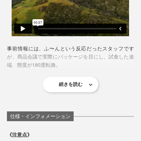
を満たしているのは、マヌカハニー全体の約15%。
外せない予定、大切な行事が控えている人へのプレゼン
ニュージーランド全土に点在する「マヌカの森」は、そ
トにもぴったり。体に良いうえ、とびきり美味しいの
のほとんどが先住民マオリ族によって所有され、一般の
そして、『トゥルーハニー』で作られているのは、UMF
サイドのミシン目を切り取って開封する構造なので、不
で、誰かにすすめたくなります。
人の立ち入りが許されない場所。
値が11+以上、MGO値が300+以上のみ。
正開封の心配もありません。
最高品質のマヌカハニーの生産には、ミツバチや巣箱の
特に、本品「MGO 1250+」はプレミアム中のプレミア
デザイン・強度・不正開封の防止、三拍子揃ったパッケ
事前情報には、ふ〜んという反応だったスタッフです
研究だけでなく、「マヌカの森」の地権者とのパートナ
ム。高い保護力が期待でき、このグレードを生産できる
ージは、2016年度ベストデザインアワードでゴールド
が、商品会議で実際にパッケージを目にし、試食した途
ーシップが欠かせません。
養蜂家は超レアな存在。
を受賞。さらに2017年度には、ニュージーランドの
端、態度が180度転換。
「PRIDE IN PRINT AWARDS」で「Packaging
その信頼関係を支えるのが、マオリ族をルーツに持つジ
すべての商品にUMFHA（UMF™ハニー協会）発行の証
Supreme Award」を受賞しています。
続きを読む
ム・マクミラン氏の情熱と、公正なフィードバック。
明書がついているので、品質には信頼がおけます。
「おぉかっこいい！」
「なにこれ？ めちゃめちゃ好きな味！」
「マヌカハニー」「ロゼンジ」ともに、懐かしさを覚え
仕様・インフォメーション
る素朴な味で、くどい甘さがありません。MGOの数値
が高くても、苦味はさほどではありません。うっかり食
《注意点》
べ過ぎてしまいそう。