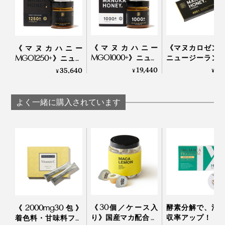
物質「MGO(メチルグリオキサール）」を豊富に含む唯
一の食品であること。
喉や口内環境、胃腸を整えたい人、できるだけ化学薬品
《マヌカハニー
《マヌカロゼン
《マヌカハニー
MGO1000+》ニュー
ニュージーラン
MGO1250+》ニュー
を使いたくない人にはうってつけ！
ジーランド政府認
府認定、マヌカ
ジーランド政府認
19,440
1,
35,640
¥
¥
¥
定、非加熱・無農
ーMGO400+の
定、非加熱・無農
日本の法律では表記できませんが、健康効果が実証され
薬・100％天然マヌ
（保証書付・ノ
薬・100％天然マヌカ
同じ場所の「マヌカハニー」でも毎年同じグレードにな
ている
、食品界のスーパースター。
カハニー（保証書
ュガー）｜トゥ
ハニー（保証書付）
（※）
よく一緒に購入されています
るわけではなく、気候やミツバチの健康状態、巣箱を設
付）｜トゥルーハニ
ハニー
｜トゥルーハニー
ー
置するタイミングなど、さまざまな要素が影響するのだ
※株式会社シクロケムバイオ
とか。ハイグレードの「マヌカハニー」を作り続けるこ
第10回 マヌカハニーの効果①＜抗菌作用＞
とは困難を極めるといいます。
第11回 マヌカハニーの効果②＜口臭防止作用＞
第41回 マヌカハニーの効果③＜抗酸化活性＞
《30個／ケース入
酵素分解で、消
《2000mg30包》
り》国産マカ配合 夜
収率アップ！「
着色料・甘味料フリ