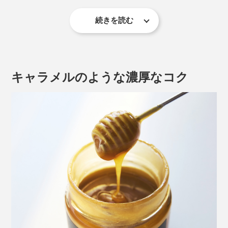
続きを読む
「UMF」と「MGO」は、ニュージーランドの第一産業
省が認定した指標。「マヌカハニー」の科学的定義と輸
出のルールに基づき、厳しい検査をクリアしたものだけ
キャラメルのような濃厚なコク
に、表示が認められます。表示偽装や粗悪品を見分ける
ポイントにも。
働き蜂の寿命は１ヶ月。その間に集めるのはスプーン１杯相当のハチミツといわ
れる
『トゥルーハニー』の「マヌカハニー」は、厳しい検査
をクリアした「モノフローラル（単一の花）」品質。マ
ヌカ以外の花蜜は、ほぼ混じっていません。
それは、ミツバチの行動半径2〜3kmに咲く花が“ほぼマ