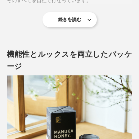
そのすべてを自社で行なっています。
続きを読む
普通のハチミツのように透明ではなく、クリーミーな舌触り
どれくらいの数値のものを選べば良いのか、その目安は
以下の通りです。
機能性とルックスを両立したパッケ
喉に不安を感じる時は、喉の奥を広げるようにして、ゆ
っくりと口に含み、マヌカハニーを行き渡らせます。
ージ
［マヌカハニーMGO300+ UMF11+］
（本品）
マヌカハニー初心者や、毎日の健康管理に
味や香りが苦手な場合は、白湯や紅茶などに入れたり、
シリアルやヨーグルトに混ぜてもOK。
［マヌカハニーMGO500+ UMF15+］
感染症が流行する季節や、ワンランク上の健康管理
その根底にあるのは、「マヌカの森」と「ミツバチ」へ
に
の畏敬の念。
［マヌカハニーMGO850+ UMF20+］
熟練の養蜂家によって、ミツバチの健康と巣箱をケア、
高活性品質。健康や美容にしっかり取り組みたい方
採蜜はミツバチのストレスを最小限に抑えて慎重に。養