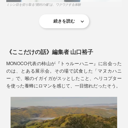
す。
ミシン目を切り取る“開封の儀”は、ワクワクする体験
めです。
創業者、ジム・マクミランは元ヘリコプターのパイロッ
続きを読む
ト。マヌカの花で覆われた原生林の上を飛行中、養蜂に
ルックスだけでなく、機能性も優秀。
利用されていない「マヌカの森」が存在することに気づ
き、The True Honey Co.を設立しました。
落下試験をクリアした丈夫さで、運送にプチプチを必要
《ここだけの話》編集者 山口裕子
としない設計。1.8ｍの高さから落としても、中のガラ
スボトルが割れることはありません。
MONOCO代表の柿山が『トゥルーハニー』に出会った
のは、とある展示会。その場で試食した「マヌカハニ
ー」で、喉のイガイガがスッとしたこと、ヘリコプター
を使った養蜂にロマンを感じて、一目惚れだったそう。
写真は「マヌカロゼンジ（のど飴）」
「マヌカハニー」は、抗菌活性成分MGO（メチルグリ
オキサール）のほか、ビタミン類やアミノ酸類、ミネラ
UMF値が10+以上、またはMGO値が263以上のマヌカハ
ル類、酵素も豊富に含むので、毎日の栄養補給、健康維
ニーは「アクティブマヌカハニー」と呼ばれ、ニュージ
持にも役立ちます。
ーランドでは医療用としても使われています。その基準