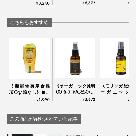
はハイボール、朝は
マカのサプリメ
ー、高純度VitaminC
6,372
8,
3,240
¥
¥
¥
白湯に混ぜるだけの
ト」｜100％ MA
サプリメント｜
「活力シロップ」｜
PREMIUM 60カ
TOKIHADALABO
マカレモン
ル（30日分）
こちらもおすすめ
そして、生産にかかる、気の遠くなるような手間ひま。
『トゥルーハニー』は、最高レベルMGO1900を生産で
採るのも大変なら熟成にも時間がかかり、検査項目も多
きる、ニュージーランドでも数少ないブランドとして、
くて検査料も高額。でも、だからこそ品質が保たれてい
《オーガニック原料
《モリンガ配合
《機能性表示食品
UMFHA（UMF™ハニー協会）に登録されています。
るんだなと。
100％》MG850+マ
ーガニック原
300g/箱なし》血糖
ヌカハニー配合、ア
100％》MG1000
値上昇をゆるやかに
3,672
3,
1,990
¥
¥
¥
ルコール・保存料フ
ヌカハニー配合
さらに、日本への輸送には、低温コンテナを使用。生鮮
する水溶性食物繊維
遥か彼方、ニュージーランドの原生林で、働き蜂がせっ
リーの「マヌカ＆プ
ルコール・保存
入り。「からだに優
食品やワインなどの輸送同様、外部の温度の影響を受け
せと集めた花の蜜が、ひと瓶に詰まっているかと思う
ロポリス スプレー」
リーの「マヌカ
しいイヌリンはちみ
この商品が紹介されている記事
ない環境で、大切に運ばれています。
と、感慨もひとしおです。
｜24 ORGANIC DAYS
ロポリス スプレー
つ」｜My Honey
リンガ」
TAMAU×24