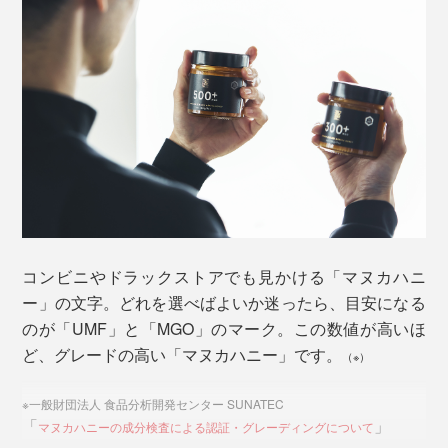
マヌカの木は、先住民マオリ族の間で「復活の木」と呼ばれ、古くからケガや病
気の万能薬として用いられてきた
『トゥルーハニー』の養蜂家の重要な仕事のひとつが、
巣箱の配置タイミングを見極めること。ピュアな「マヌ
カハニー」を集めるため、ニュージーランド全土に点在
する「マヌカの森」の開花に合わせて設置、咲き終わる
コンビニやドラックストアでも見かける「マヌカハニ
直前に回収します。
ー」の文字。どれを選べばよいか迷ったら、目安になる
のが「UMF」と「MGO」のマーク。この数値が高いほ
主役はセイヨウミツバチ。巣から約半径2〜3kmの花か
ど、グレードの高い「マヌカハニー」です。
ら蜜を集めて、体内の酵素などと混ぜ合わせ、蜜房に貯
（※）
蔵。羽で扇いで濃縮させたものが「マヌカハニー」とな
※一般財団法人 食品分析開発センター SUNATEC
ります。
「
」
マヌカハニーの成分検査による認証・グレーディングについて