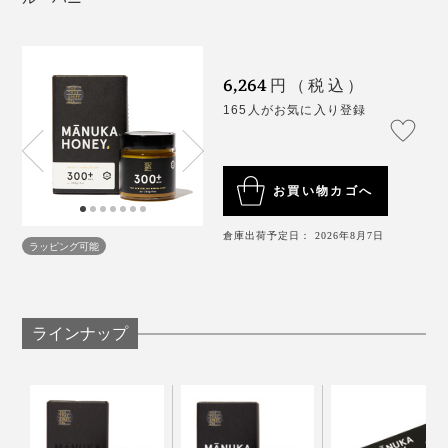
マヌカの森・ミツバチ・養蜂家の連携によって、ようや
く集められた「マヌカハニー」ですが、これで完成では
ありません。
6,264
円（税込）
不純物をろ過し、数種類の温度で約１年かけてゆっくり
165人がお気に入り登録
と熟成。その間にMGO値が高められ、いくつもの検査
を経てグレードごとにラベリングされます。
お買い物カゴへ
採蜜したばかりの「マヌカハニー」のMGOは微量。熟
「マヌカハニー」は、コンビニで売っている安価なもの
成する間に、DHA（ジヒドロキシアセトン）という成分
倉庫出荷予定日： 2026年8月7日
ラッピング可能
から、専門店の高額品まで、価格帯も表記もバラバラ。
がMGOに変換していき、十分に変換したところでボト
何を選べば良いか分からないという方も多いと思います
ルに詰められるのです。
ニュージーランドからの出国時に、検査が行われてお
が、私もそのひとりでした。
り、本品も「残留農薬検出せず」が証明されています。
ラインナップ
今回いろいろと調べるうちに、価格の差がクオリティー
の差になっていることに、納得がいきました。
まず、「マヌカハニー」が、強力な抗菌効果をもたらす