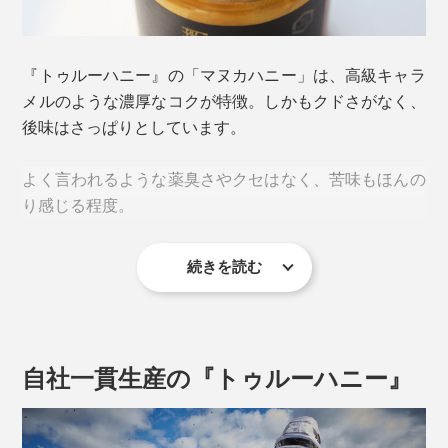
ヌカだけ”という場所に、巣箱を置いているということ
を意味します。その広さ、約12km2以上！
『トゥルーハニー』の「マヌカハニー」は、高級キャラ
メルのような濃厚なコクが特徴。しかもクドさがなく、
「UMF（ユニーク・マヌカ・ファクター）」
後味はさっぱりとしています。
「UMF」とは、「マヌカハニー」の抗菌力を医療用消毒
よく言われるような薬臭さやクセはなく、苦味もほんの
液であるフェノール液と比較し、それを数値化したも
り感じる程度。
の。
本品は「UMF 11」。これはフェノール11％希釈液と同
続きを読む
MGO300+〜1250＋の5種類を比べると、数字が高くな
等という意味。一般的に、医療用のフェノー液は2〜5％
るほど色が濃く、味わいも深くビターに。
希釈なので、その抗菌力の高さが分かります。
マヌカは、フトモモ科の低木。梅に似た白い花を咲かせる
なぜなら、マヌカの蜜は他に比べて重く、他の花が咲い
自社一貫生産の『トゥルーハニー』
ているとミツバチが軽い方を選んでしまうから。ピュア
「MGO（メチルグリオキサール)」
な「マヌカハニー」を作るためには、広大な「マヌカの