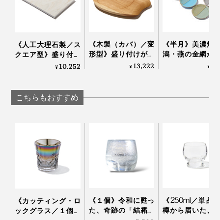
《木製（カバ）／変
《半月》美濃焼
《人工大理石製／ス
形型》盛り付けが見
潟・燕の金網が
クエア型》盛り付け
写真 左「月」、右「海」
違えて、会話が弾む
した、網付きプ
が見違えて、会話が
13,222
7,
10,252
¥
¥
¥
「サービングボー
ト「amime
弾む「サービングボ
焼成後は磨きをかけて、光沢の質感を重ねた外観は、指
ド」｜Fermier
KIKIME
ード」｜Fermier
紋や汚れがつきにくいつくりです。軽量で強く、しかも
こちらもおすすめ
錆びない。
落としてしまっても割れたりせず、長く愛用いただける
のもうれしいポイント。
チタンはアレルギーフリーのやさしい素材だから、赤ち
ゃんからお年寄りまで、誰でも安心安全にお使いいただ
けます。
《１個》令和に甦っ
《250ml／単品
《カッティング・ロ
た、奇跡の「結霜グ
樽から届いた、
ックグラス／１個》
ラス」｜結霜月華
らず、深く味わ