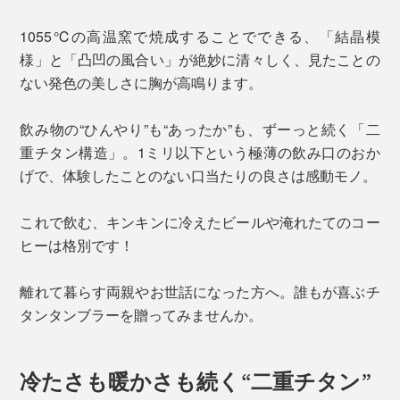
1055℃の高温窯で焼成することでできる、「結晶模
様」と「凸凹の風合い」が絶妙に清々しく、見たことの
ない発色の美しさに胸が高鳴ります。
飲み物の“ひんやり”も“あったか”も、ずーっと続く「二
重チタン構造」。1ミリ以下という極薄の飲み口のおか
げで、体験したことのない口当たりの良さは感動モノ。
これで飲む、キンキンに冷えたビールや淹れたてのコー
ヒーは格別です！
離れて暮らす両親やお世話になった方へ。誰もが喜ぶチ
タンタンブラーを贈ってみませんか。
冷たさも暖かさも続く“二重チタン”