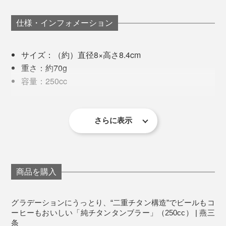
違いによって、さまざまな色合いを実現しています。
この凸凹は、ビールの泡をきめ細やかでクリーミーに仕
薄く、繊細な飲み口で、いつも以上にコーヒーが「冷た
上げてくれます。
く、美味しく」感じました。今では、MONOCOスタッ
仕様・インフォメーション
新作のグラデーションカラーは、自然の移ろいをイメー
フ全員がオフィスで愛用中です。
ジした、「月」「空」「森」「海」の4種。
サイズ：（約）直径8×高さ8.4cm
重さ：約70g
容量：250cc
製造国：日本
さらに表示
商品を購入
グラデーションにうっとり、“二重チタン構造”でビールもコ
ーヒーもおいしい「純チタンタンブラー」（250cc） | 燕三
条