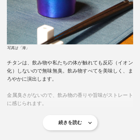
写真は「海」
チタンは、飲み物や私たちの体が触れても反応（イオン
化）しないので無味無臭。飲み物すべてを美味しく、ま
ろやかに演出します。
金属臭さがないので、飲み物の香りや旨味がストレート
そもそもチタンは酸化膜に覆われており、光が当たる
に感じられます。
写真は「森」
と“虹”と同じ原理で色を見ることができます。
手で持つとほとんど冷たさを感じなかったのに、口をつ
続きを読む
この酸化膜の厚さを、水の電気分解時に発生する酸素を
1055℃の高温窯で焼成したことでできる、凸凹フォル
けた瞬間にひんやり。
利用して調整し、光の波長をコントロール。その波長の
ムは独特の風合いがあり、触り心地もなめらか。さらに