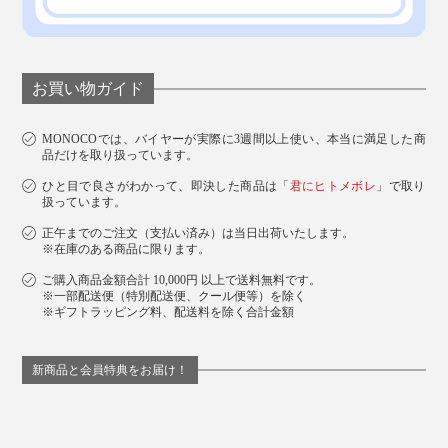
お買い物ガイド
MONOCOでは、バイヤーが実際に3週間以上使い、本当に満足した商
品だけを取り扱っています。
ひと目で良さがわかって、即決した商品は「
君にヒトメボレ
」で取り
この美しいグラデーションは、長年チタンと向き合い、
扱っています。
研究してきたメーカーだからこそ生み出せた発色なので
正午までのご注文（支払い済み）は当日出荷いたします。
す。
※在庫のある商品に限ります。
ご購入商品金額合計 10,000円 以上で送料無料です。
※一部配送便（特別配送便、クール便等）を除く
※ギフトラッピング料、配送料を除く合計金額
新商品と会員特典をお届け！