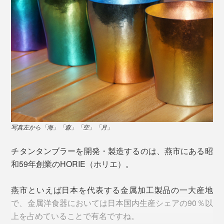
写真左から「海」「森」「空」「月」
チタンタンブラーを開発・製造するのは、燕市にある昭
和59年創業のHORIE（ホリエ）。
燕市といえば日本を代表する金属加工製品の一大産地
で、金属洋食器においては日本国内生産シェアの90％以
上を占めていることで有名ですね。