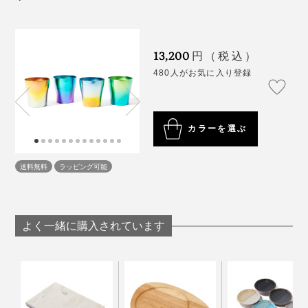
写真は旧カラー
13,200
円（税込）
ビール好きな方なら、ぜひこのチタンタンブラーで、キ
480人がお気に入り登録
ンキンに冷えたビールを味わってもらいたいです！
写真上 左から「月」「空」、写真下 左から「森」「海」
「10年後の愛着ある地球を守りたい」という思いから、
カラーを選ぶ
使うたびに、自然の美しさを感じられる色をタンブラー
に再現しました。
送料無料
ラッピング可能
月
よく一緒に購入されています
黄金色にやさしく光る月と、まれに見える幻想的な赤い
月を表現しました。