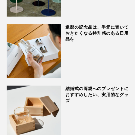
ぴったり。感謝の気持ちを伝えたいあの人に、「純チタ
ンタンブラー」を贈りませんか。
還暦の記念品は、手元に置いて
おきたくなる特別感のある日用
品を
森
森の中で、光を受けて輝く明るい緑の葉と、重なり合っ
結婚式の両親へのプレゼントに
て影のように濃い緑の葉をイメージしました。
おすすめしたい、実用的なグッ
ズ