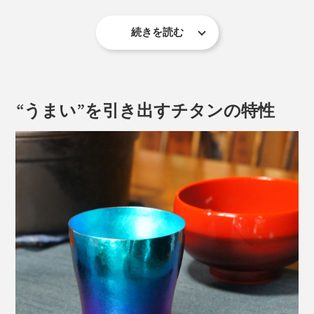
続きを読む
その地でチタン開発30年を迎えるHORIEは、チタンの
カラーリングなど革新的な技術開発で有名でメディアへ
だから、氷水を入れても結露しないのでコースター要ら
も多数登場。
ず。熱湯を入れても表面はほとんど熱くなりません。
“うまい”を引き出すチタンの特性
日本チタン協会のチタン開発功労賞・新潟県知事賞（技
まさに「魔法瓶」の構造をタンブラーに応用したとも言
術部門）も受賞しています。
えます。
鮮やかで美しいカラーは、塗装ではなく「陽極酸化法」
薄い飲み口は、飲み物の「おいしさ」もアップさせま
というHORIE独自の技術による発色。
す。私は最初にこのタンブラーでアイスコーヒーを飲ん
だのですが、ひと口目で虜になりました。