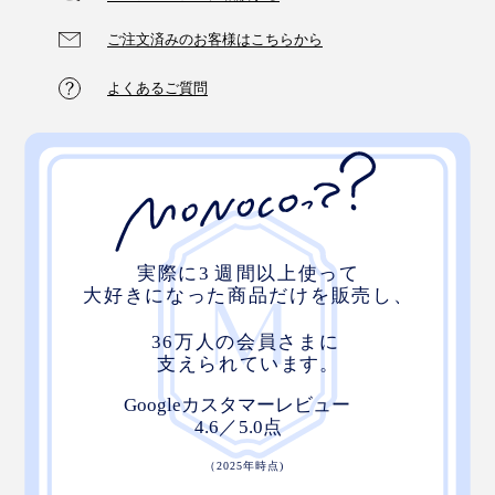
海
光が差し込む浅瀬から、グランブルーの深い海へ続いて
ご注文済みのお客様はこちらから
いく色の移ろいを表しました。
よくあるご質問