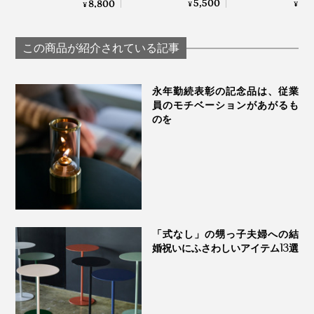
オーロラの光彩で眼
5,500
3,
8,800
「光抗菌作用」もあるので、太陽・蛍光灯の当たる場所
¥
¥
¥
（けっそうげっか）
めのゴブレット
福を、まろやかな味
で乾かすだけで、常に清潔を保つことができます。
ラス「fuwari
わいで口福をもたら
KIKIME
す、「純チタン」コ
空
この商品が紹介されている記事
ーティンググラス｜
澄んだ青空から、夕日が沈んでいくオレンジ色の空まで
PROGRESS プログレ
をイメージしました。
ス
永年勤続表彰の記念品は、従業
員のモチベーションがあがるも
のを
「式なし」の甥っ子夫婦への結
婚祝いにふさわしいアイテム13選
写真は「月」
専用木箱に丁寧に入れてお届けするので、プレゼントに