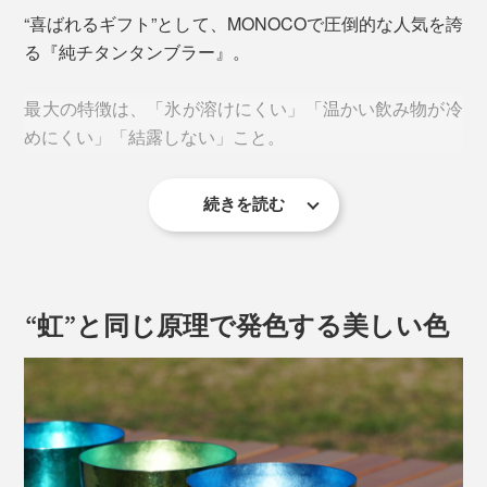
“喜ばれるギフト”として、MONOCOで圧倒的な人気を誇
る『純チタンタンブラー』。
最大の特徴は、「氷が溶けにくい」「温かい飲み物が冷
めにくい」「結露しない」こと。
続きを読む
その秘密は、高度な加工技術により溶接された、チタン
の二重構造。
“虹”と同じ原理で発色する美しい色
タンブラーの飲み口は、なんと1ミリ以下の薄さです
が、2枚の極薄チタンをピッタリ緻密に重ね合せていま
す。
そのおかげで、内側のチタンと表面のチタンの間に空気
の層ができ、高い保冷力・保温力を発揮します。