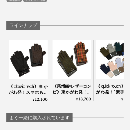
ヨークスのレジェンド職人、松村宣彦さん。糸と編み機の調子を、長年の経験と
知識から、一つひとつ整えていく
「long rib」は、手を包み込むように、立体的に編める
ラインナップ
「ホールガーメント」という編み機でつくっています。
《尾州織×レザーコン
《quick touch》
《classic tech》東か
ビ》東かがわ発！ス
がわ発！“素手”
がわ発！スマホも使
マホに触れるレザー
覚で動きやすい
える、タフでホット
18,700
6,
12,100
¥
¥
¥
とツイード生地の異
ったかウール手
な機能派グローブ｜
素材コンビ手袋｜tet.
tet.
tet.
よく一緒に購入されています