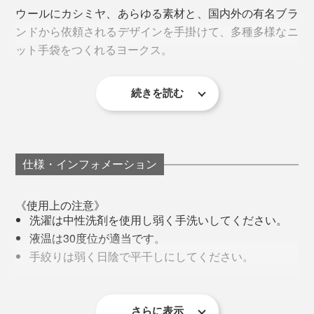
ウールにカシミヤ、あらゆる素材と、国内外の有名ブラ
ンドから依頼されるデザインを手掛けて、多種多様なニ
ット手袋をつくれるヨークス。
続きを読む
コーディネートや気候によって、いろんな楽しみ方がで
仕様・インフォメーション
きます。
《使用上の注意》
洗濯は中性洗剤を使用し弱く手洗いしてください。
液温は30度位が適当です。
手絞りは弱く日陰で平干しにしてください。
火に近づけないでください。
編み機がズラリと並ぶヨークスの工場
強い摩擦を加えるとピリング（毛玉）が発生しやす
いのでご注意ください。
さらに表示