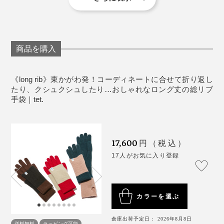
例えば、ニットを編む糸ひとつとっても、カシミヤのよ
タンブラー乾燥は避けてください。
うな自然素材は、季節によって、糸に含まれる水分量が
※この製品は素材や染料の性質上、汗や雨などで濡れた
違うので、手袋の仕上がりが変わってきます。
状態では他の製品との摩擦により、色落ち、または色移
りする場合がありますのでご注意ください。
商品を購入
編み機に掛ける糸のテンションを変えたり、編み機の設
《商品仕様》
定を変えたり、部品を改造したり。
サイズ（アイテム寸法）：（約）全長39.5×幅
《long rib》東かがわ発！コーディネートに合せて折り返し
たり、クシュクシュしたり…おしゃれなロング丈の総リブ
7.5cm、中指の指先から手首まで／約18cm
手袋｜tet.
素材：カシミヤ97%・ナイロン2%・ポリウレタン1%
※ニット手袋は寸法プラス約1~2cm程度の伸縮性があります。 ※寸法はあく
まで目安となります。商品により多少の個体差がございます。予めご了承
ください。
17,600
円（税込）
17人がお気に入り登録
カラーを選ぶ
倉庫出荷予定日： 2026年8月8日
送料無料
ラッピング可能