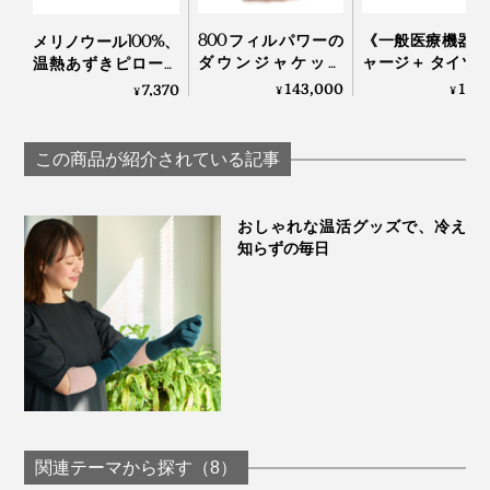
『tet.』を立ち上げた、東かがわ市出身の松下文（まつ
800フィルパワーの
《一般医療機器 
メリノウール100%、
した・ふみ）さんは、
ダウンジャケット
ャージ＋ タイツ
温熱あずきピロー付
「南極観測隊モデ
てる間に血行促
き「ボアマフラー」
143,000
13,
7,370
¥
¥
¥
ル」｜ZANTER
疲れ・コリを改
｜SERENE
「手袋は、繊細な手仕事から生まれます。私たちは、モ
る「リカバリー
ノを生み出す『手』に注目して、手と、その先に広がる
ア」｜VENEX
この商品が紹介されている記事
物語を伝えていく、という想いを込めて、『tet.』と名
づけました」
おしゃれな温活グッズで、冷え
知らずの毎日
と話します。
関連テーマから探す（8）