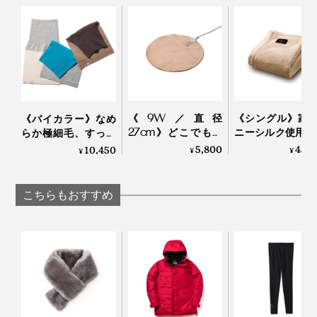
『tet.』オリジナルデザインの外箱つき
この道40年の松村宣彦さんのような、レジェンド職人な
らではの知識と経験による、細かい調整があって、着け
た時に、手がキレイに見える「long rib」は、編み上が
るのです。
《9W／直径
《シングル》家
《バイカラー》なめ
27cm》どこでもあ
ニーシルク使用、
らか極細毛、すっき
ったかデスクワー
毛の匠”が磨き
り軽い着け心地の
5,800
45,
10,450
¥
¥
¥
ク！銀ナノインクで
る、傑作寝具｜Si
「カシミヤネックウ
温める特許技術の
Aura
ォーマー」｜el alto
「USB式ヒーティン
こちらもおすすめ
グパッド」｜INKO