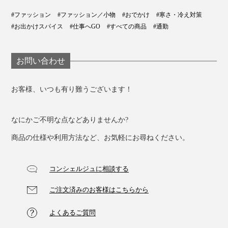
#ファッション
#ファッション／小物
#おでかけ
#寒さ・冷え対策
#お出かけスパイス
#仕事へGO
#すべての商品
#通勤
お問い合わせ
お客様、いつも有り難うございます！
なにかご不明な点などありませんか?
一つひとつの技術の積み重ねから生まれた、“手袋のま
商品の仕様や利用方法など、お気軽にお尋ねください。
ち”からの贈り物。この冬、ぜひたくさん使ってくださ
い。プレゼントにも、ぜひどうぞ。
コンシェルジュに相談する
ご注文済みのお客様はこちらから
よくあるご質問