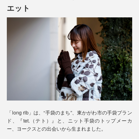
エット
ひじまで届く、ロング丈の総リブ編み。ポンチョや、短
めの袖からのぞかせてみてください。
長袖に合わせて、折り返したり。クシュクシュにすれ
ば、袖口のアクセントに。
「long rib」は、“手袋のまち”、東かがわ市の手袋ブラン
ド、『tet.（テト）』と、ニット手袋のトップメーカ
ー、ヨークスとの出会いから生まれました。