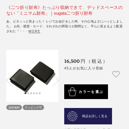
《二つ折り財布》たっぷり収納できて、デッドスペースの
ない「ミニマム財布」｜sugata二つ折り財布
あ、ピタッっと収まった！ レジでお会計をした時、その心地よさにハッとしまし
た。 お札・硬貨・カード、それぞれの間取りが隙間なく、平らに収まるよう配置
された『・・・
MORE
16,500
円（税込）
45人がお気に入り登録
カラーを選ぶ
送料無料
ラッピング可
商品を詳しく見る