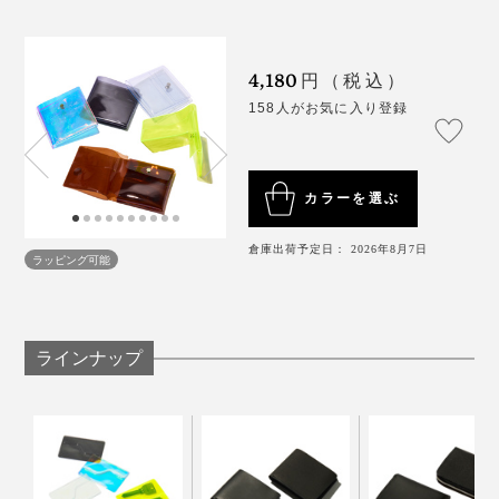
も抑えられ、環境への負荷も少ない。
4,180
焼却時にもCO2の排出が少ないため廃材リサイクルしや
円（税込）
写真はさらにスマートな「
キーウォレット
」
すいところも嬉しい特徴です。
158人がお気に入り登録
それから、デザイナーの染谷さんの普段考えているモノ
ゴトがとても興味深かった。
コンビニエンスウォレットは、革にできないことがカタ
チになったデザインなのです。
カラーを選ぶ
「たとえば、最近でいうとカップに注ぐ“冷水”と“お
湯”の音が違うなって気づいたんです。なんでだろう？
倉庫出荷予定日： 2026年8月7日
ラッピング可能
と思って、ずっと考えていました。
いろいろ仮説を立てたり、調べたりするうちに分かった
ラインナップ
答えが“粘度”。じつは、お湯の倍ほど冷水の粘度は高く
キャッシュレス決済の機会が増え、財布のあり方が変わ
とろみがあるらしいです。
っていく今。これからの生活と収納量のバランスを配置
から見直したのが『sugata』の財布でした。
視覚や触覚では判断できないのに、聴覚（音）では違い
が生まれるらしくて……おもしろいですよね。」