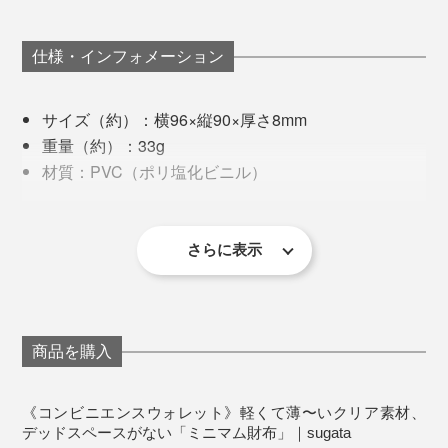
と組み合うよう考えられ、素材のムダを出さず、余すこ
となく活用されています。
使う人にまったく無理させない。薄いのにたっぷり入
仕様・インフォメーション
る。使いやすい、出し入れしやすい、手に収まりがい
い、といった心地よさしか思い浮かばない。というよ
もともとは義肢装具士。患者さんの気持ちを誘導しなが
サイズ（約）：横96×縦90×厚さ8mm
り、デザインや行動を意識させない溶け込み方で、私の
ら医療用サポーターやコルセットなどの製作をする仕事
重量（約）：33g
日常に収まっている。
だから、もちろん実験的なことはできないし、強い制約
材質：PVC（ポリ塩化ビニル）
もある。
生産国：日本
これって、すごいことだなと思います。
※2026年1月販売分より、硬貨ポケットにスナップボタンがつきました。
「自分の頭の中にあることをカタチにしたい」そう思い
《カラーについてのご注意》
さらに表示
立ってはじめたのが、革小物のブランドでした。
「オーロラ」カラーは、光の当たる角度によってピン
ク、ブルー、クリアの度合いが変化し、見え方が異なり
ます。複数のイメージ写真をご参考に、あらかじめご了
その理由はシンプル。
承くださいませ。
財布のレイアウトを整理整頓し、ピタッと収まる配置を
追求して生まれたカタチ。それが、『sugata』のコンビ
商品を購入
カラーは、左から時計回りに、オーロラ、クリア、ブラウン、ブラック、イエロ
針と糸とハサミがあれば、いくらでも試行錯誤できるか
ーの5色
ニエンスウォレットなのです。
ら。さらに、硬貨・お札・カードは、誰もが日々使うも
《コンビニエンスウォレット》軽くて薄〜いクリア素材、
原料の約60％がナトリウムからできているPVC素材は、
のだから、多くの人にアイデアを共有しやすいし、未来
デッドスペースがない「ミニマム財布」｜sugata
一般的なプラスチックに比べて製造時のエネルギー消費
に向けて新しい提案ができるかもしれない。