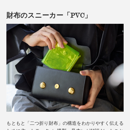
財布のスニーカー「PVC」
キャッシュレス化が進み、カードと現金の出し入れバラ
ンスが変わりつつある今、このカタチが心地いい！
まずは、カード収納。スマホアプリやクレジット決済が
メインでも、ポイントカードや会員証などで増えてしま
うカード類。
もともと「二つ折り財布」の構造をわかりやすく伝える
『sugata』のコンビニエンスウォレットには、仕切りを