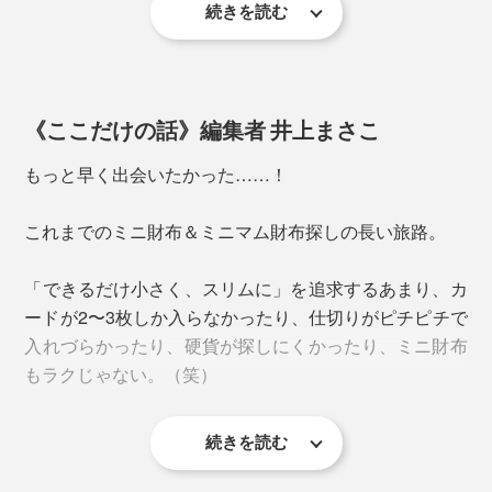
続きを読む
そう語る『sugata』のデザイナー・染谷昌宏さんのもの
づくりの思考は、聞けば聞くほどおもしろい。
子どもの頃から、モノゴトに潜む意図、工夫、不思議が
《ここだけの話》編集者 井上まさこ
目に入ると、すぐに思考がふくらんでしまうという染谷
さん。
もっと早く出会いたかった……！
浅い収納部のおかげで、硬貨が一列にずらりと並んで待
っていてくれるから、取り出す時すぐに見分けられてお
これまでのミニ財布＆ミニマム財布探しの長い旅路。
会計もスムーズ！
「できるだけ小さく、スリムに」を追求するあまり、カ
レジで店員さんを待たせたまま、財布の中をガサゴソ探
縫製されている部分が一切なく、溶着加工で仕立ててい
ードが2〜3枚しか入らなかったり、仕切りがピチピチで
し続けた結果、お目当ての硬貨が見当たらなかった時
るため、かさばらず耐久性にも優れています。
入れづらかったり、硬貨が探しにくかったり、ミニ財布
の、あの気まずさからも解放されました。（笑）
もラクじゃない。（笑）
さらに、革のように表裏の制約がないPVC素材だから、
ゆとりのあるお札入れには、紙幣を10枚ほど収納できま
パーツはたったの2枚だけ。
す。
続きを読む
『sugata』の財布は、「ここに腰を据えたい」と思うカ
こちらの型紙もムダなくジグゾーパズルのようにピタッ
タチでした。