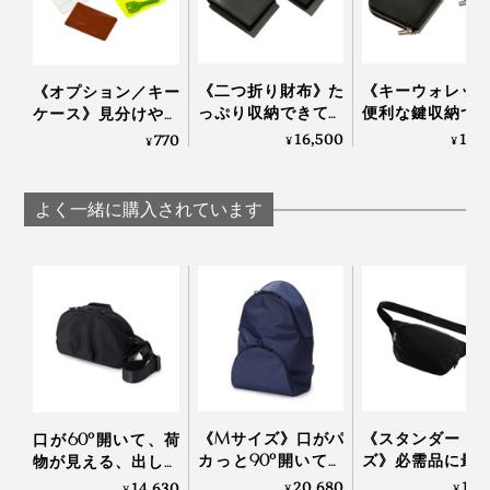
一見すると目立たないような、生活に溶け込む意図や工
夫によって、使った時にとちょっと財布の鮮度が上が
これは、目からウロコでした。
る。
《二つ折り財布》た
《キーウォレッ
《オプション／キー
日常の中で、なんの疑問も持たず通り過ごしてきたよう
っぷり収納できて、
便利な鍵収納つ
そんなミニマム財布は、贈り物にもぴったりです。
ケース》見分けやす
なモノゴトの因果関係や意図、工夫。それに気づいて
デッドスペースのな
デッドスペース
いクリア素材、カー
16,500
12,
770
¥
¥
¥
日々考えている染谷さんだからこそ生まれた、やさしい
い「ミニマム財布」
い「ミニマム財
ドのように鍵を持ち
｜sugata二つ折り財
｜sugata
歩ける「カード型キ
デザインだったのですね。
布
ーケース（2本
よく一緒に購入されています
用）」｜sugata
《Mサイズ》口がパ
《スタンダード
口が60°開いて、荷
カっと90°開いて、
ズ》必需品に最
物が見える、出し入
荷物が見える、出し
クセス、誰でも
れスムーズな「バネ
20,680
17,
14,630
¥
¥
¥