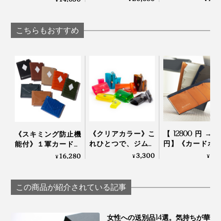
入れスムーズな「バ
上手になれる「
パカ ショルダーバッ
ネパカリュック」｜
ングバッグ」
グ」｜mayumasa
写真は同じカタチの「
二つ折り財布
」
mayumasa
Orbitkey
こちらもおすすめ
余談ですが、そんな染谷さんの思考が休まる場所を尋ね
てみたら、誰もが知るあの“激安チェーン店”という、予
想の斜め上をいく答えが返ってきました。
「整えられている場所に行くと、カタチから意図を読み
取ってしまって思考が休まらなくなるので、カオスな空
間は僕にとって癒しスポットになるんです（笑）」
《クリアカラー》こ
【12800円→98
《スキミング防止機
物腰やわらかく、飾らず、探求し続ける染谷さんの姿勢
れひとつで、ジム・
円】《カードホ
能付》１軍カードに
旅行・アウトドア
ー》カードを見
直アクセス、コイ
3,300
9,
16,280
は、まさに『sugata』というブランドそのものだなと感
¥
¥
¥
へ！ミニマム構造が
化、支払いも収
ン・お札も入る「コ
動しました。
かなえる、軽量＆収
スマートな革財
ンパクト財布」｜
納力の「ミニ財布」
ALBERTE
EXENTRI
この商品が紹介されている記事
｜SALLIES
女性への送別品14選。気持ちが華