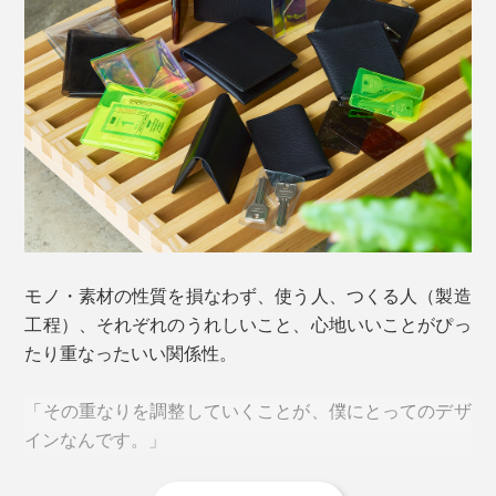
よく使うカードは出し入れしやすい左側へ。使用頻度が
少ないカードは右側へまとめて収納すると、上部の硬貨
入れとの厚みも揃えられます。
個人的に使いやすくて気に入っているのが、硬貨入れ。
こう見えて、入れられる硬貨はたっぷり10枚ほど。逆さ
まに持ってもこぼれないよう、フラップ＆スナップボタ
靴に例えるなら、革靴とスニーカーのようなもの。
ン付きです（2026年1月販売分より仕様変更）。
ジムや旅行、レジャーへ出かけたい、ガシガシ使いた
モノ・素材の性質を損なわず、使う人、つくる人（製造
い、もっと身軽でいたい、そんな時はお財布の“スニー
工程）、それぞれのうれしいこと、心地いいことがぴっ
カー”、PVCのコンビニエンスウォレットが最適！
たり重なったいい関係性。
中央の折りたたみ部分は「切り欠き形状」にし、開閉に
「その重なりを調整していくことが、僕にとってのデザ
伴う負担を分散。
インなんです。」