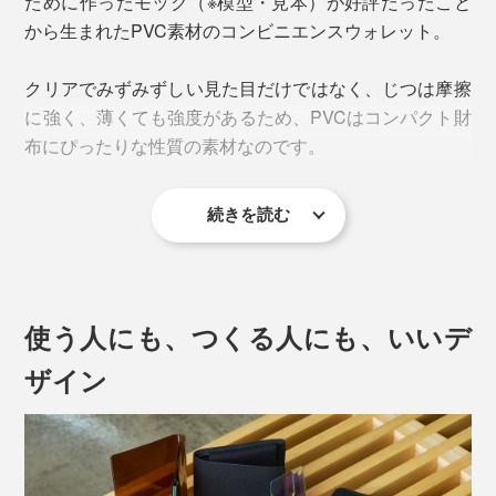
ために作ったモック（※模型・見本）が好評だったこと
取り払ったカード収納部屋がふたつあり、合わせて6枚
から生まれたPVC素材のコンビニエンスウォレット。
は入れられるという、見た目以上の収納力です。
クリアでみずみずしい見た目だけではなく、じつは摩擦
に強く、薄くても強度があるため、PVCはコンパクト財
布にぴったりな性質の素材なのです。
続きを読む
革は0.7mmより薄くすると破れやすくなってしまいます
が、本品の素材自体の厚さはわずか0.5mmとかなり薄
い。
使う人にも、つくる人にも、いいデ
ザイン