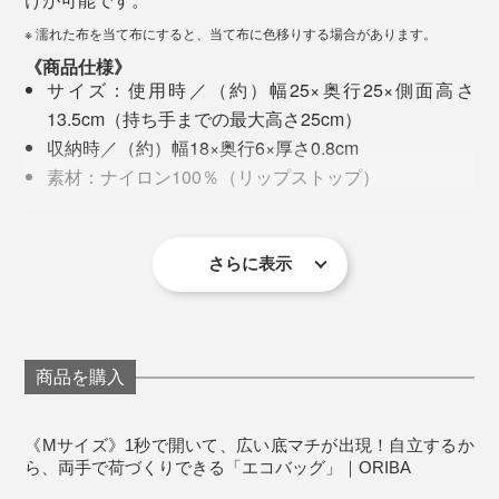
みてください。
※ 濡れた布を当て布にすると、当て布に色移りする場合があります。
《商品仕様》
サイズ：使用時／（約）幅25×奥行25×側面高さ
13.5cm（持ち手までの最大高さ25cm）
収納時／（約）幅18×奥行6×厚さ0.8cm
素材：ナイロン100％（リップストップ）
重さ：約30g
写真は『ORIBA』Mサイズのダークグレー
最後に、四角いタグで留めるだけ。タグと、底マチの底
さらに表示
辺には、マグネット入りなので、ピタッと留まります。
「Mサイズ」は、25cm四方の底マチに、最大高さ25cm
を組み合せた収納力。
主婦が多かった開発メンバーたちは、ふだん通うスーパ
パック弁当なら約4個。
商品を購入
ーでの経験や、夫や友人のエコバッグの使い方を、じっ
350mlのビール缶なら約17本。
くり話し合いました。
総菜パンなら約12個。
《Mサイズ》1秒で開いて、広い底マチが出現！自立するか
誕生日やクリスマスのホールケーキなら、6号（直径
さらに、全国60ヵ所以上のコンビニで、会社員の買うも
ら、両手で荷づくりできる「エコバッグ」｜ORIBA
18cm）の箱がすっぽり入ります。
のや、エコバッグの利用を観察したり、市場のエコバッ