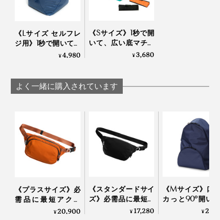
ねていったそうです。
議論のなかで、「昼、忙しいコンビニの店員さんは、レ
《Sサイズ》1秒で開
《Lサイズ セルフレ
ジ袋を四角に開いておいて、パック弁当を入れる時間を
いて、広い底マチが
ジ用》1秒で開いて自
短縮している」という気づきから、
出現！自立するか
立！ピザも水平に入
3,680
4,980
¥
¥
ら、両手で荷づくり
る、「セルフレジ専
できる「エコバッ
用エコバッグ」｜
「エコバッグを開いて、自立できれば、使いやすいので
グ」｜ORIBA
ORIBA
よく一緒に購入されています
は？」――『ORIBA』開発へのアイデアが生まれまし
た。
《スタンダードサイ
《Mサイズ》口
《プラスサイズ》必
ズ》必需品に最短ア
カっと90°開い
需品に最短アクセ
クセス、誰でも整理
荷物が見える、
ス、誰でも整理上手
17,280
20,
20,900
¥
¥
¥
上手になれる「スリ
入れスムーズな
になれる「スリング