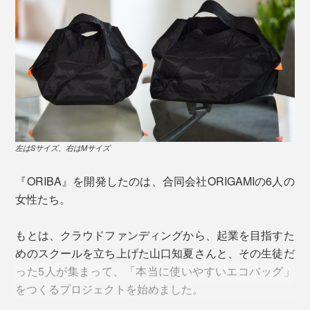
おかず同士が混じったり、ケーキが潰れたり、汁モレす
る心配は、まずありません。
濡れても、すぐ乾くので、洗濯もOKです。
左はSサイズ、右はMサイズ
ずっしり重くなっても、太い持ち手と、荷重が底マチ全
面に分散する構造のおかげで、腕への食い込みが少な
『ORIBA』を開発したのは、合同会社ORIGAMIの6人の
く、持ち歩きがラクチン。
女性たち。
もとは、クラウドファンディングから、起業を目指すた
めのスクールを立ち上げた山口知夏さんと、その生徒だ
った5人が集まって、「本当に使いやすいエコバッグ」
をつくるプロジェクトを始めました。