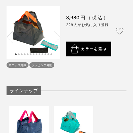
グを買い集めて検証したり。
3,980
円（税込）
229人がお気に入り登録
写真は『ORIBA』Mサイズ
カラーを選ぶ
ネコポス対象
ラッピング可能
ラインナップ
写真は『ORIBA』Mサイズ
週1回のミーティングで、ときには夜中まで、議論を重