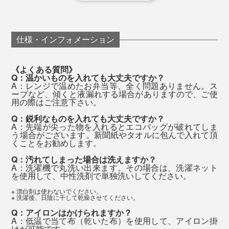
菓子。最寄り駅のスーパーで、特売になっていたフルー
ツや野菜、卵。
エコバッグの使用が一気に増えて、セルフレジもどんど
ん導入されていった時期です。それでも、
仕様・インフォメーション
なにを買っても、片道2時間の通勤ルートを、安定した
まま持ち帰れるからです。これはいい！
「レジ前で、エコバッグを開いたり、買ったものを詰め
《よくある質問》
Q：温かいものを入れても大丈夫ですか？
るのに、時間がかかって焦る」
A：レンジで温めたお弁当等、全く問題ありません。ス
開くのも、たたむのも、慣れればカンタン。
「そのせいか、コンビニでは、エコバッグがあまり使わ
ープなど、傾くと液漏れする場合がありますので、ご使
用の際はご注意下さい。
れていない」
開く時は、四角いタグを。たたむ時は、三角のタグを。
Q：鋭利なものを入れても大丈夫ですか？
「とくに男性は、エコバッグ使用者が少ない」
A：先端が尖った物を入れるとエコバッグが破れてしま
それぞれ、必ずつまむようにすれば、スピーディに開閉
う場合がございます。新聞紙やタオルに包んで入れて頂
台形になったバッグの両端を折ってから、二つ折りすれ
自立した『ORIBA』に、両手で、荷物をポンポン詰めら
できます。
くことをお勧めします。
と、課題はたくさんある状況。
ば、コンパクトにたためます。
れてラクチンです。
Q：汚れてしまった場合は洗えますか？
A：洗濯機で丸洗い出来ます。その場合は、洗濯ネット
『ORIBA』の安定感、開閉のスマートさは、市販のエコ
そこで、「コンビニで使いやすいエコバッグ」を目指し
を使用して、中性洗剤で単独洗いしてください。
バッグやレジ袋よりも、ずっとラクだと実感していま
ました。
※ 漂白剤は使わないでください。
す。
※ 洗濯後、日陰に干して乾燥させてください。
Q：アイロンはかけられますか？
A：低温で当て布（乾いた布）を使用して、アイロン掛
エコバッグがめんどうと思っている人ほど、ぜひ使って
けが可能です。