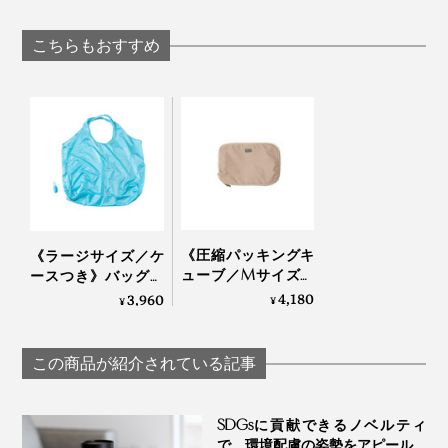
ングバッグ」｜
ネパカリュック
バッグ」｜Orbitkey
Orbitkey
mayumasa
こちらもおすすめ
そこから、自立する構造を、“折り紙”のように、紙を折
って検証することで、「斜め折り」から広げると、パッ
と箱型になる折り方を発見。
続けて、布でも自立できる、斜め縫いと生地を模索して
いきました。
《圧縮パッキングキ
《ラージサイズ／ケ
ューブ／Mサイズ》
ースつき》バッグに
裁縫が得意なメンバーが中心になって、98種類もの生地
『Aww』のスーツケ
ぶら下げて持参忘れ
4,180
3,960
¥
¥
を試して選ばれたのが、シリコンコーティングした薄さ
ースにピタッと収ま
防止。急な買い物も
る！ファスナーで衣
OKのコンパクト・エ
40デニールのリップストップでした。
類をさらにギュッと
コバッグ｜Cocoon
この商品が紹介されている記事
圧縮できる「トラベ
コクーン
ルケース」
SDGsに貢献できるノベルティ
で、環境配慮の姿勢をアピール