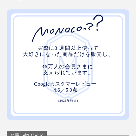
「これだけのアイデアが生まれたのは、6人の主婦目線
と、ビジネスへの意欲が集まったおかげでしょう。私ひ
とりだったら、できていません。思いがけない“発明”に
なったので、いま、特許を出願しています。
速さにこだわるコンビニでも、実際に『ORIBA』を使っ
たら、1秒で自立する様子を見て、店員さんが驚いたほ
ど（笑）この使いやすさ、スーパーでも、デパ地下で
も、ぜひ試してほしいです」（『ORIBA』開発者・山口
知夏さん）
お買い物ガイド