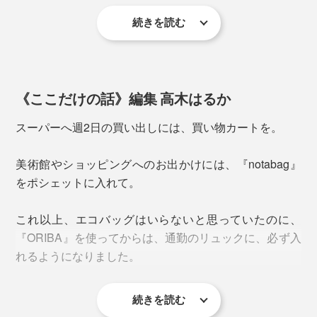
続きを読む
バランスをキープしたまま、ラクに持ち帰れます。
『ORIBA』の使い方は、カンタンです。
《ここだけの話》編集 高木はるか
たたんだ『ORIBA』を留めている、四角いタグを、左右
スーパーへ週2日の買い出しには、買い物カートを。
にひっぱるだけ。
写真は『ORIBA』Mサイズ
美術館やショッピングへのお出かけには、『notabag』
1秒で、底マチが現れて、自立します。
使い終わったら、たたむのもカンタン。
をポシェットに入れて。
たたむ時は、側面の三角のタグを、左右にひっぱってく
これ以上、エコバッグはいらないと思っていたのに、
ださい。
『ORIBA』を使ってからは、通勤のリュックに、必ず入
れるようになりました。
プロジェクト開始の2020年は、レジ袋の有料化がスタ
続きを読む
キッチンカーで買ったお弁当。百貨店の催事で買ったお
ートした年。