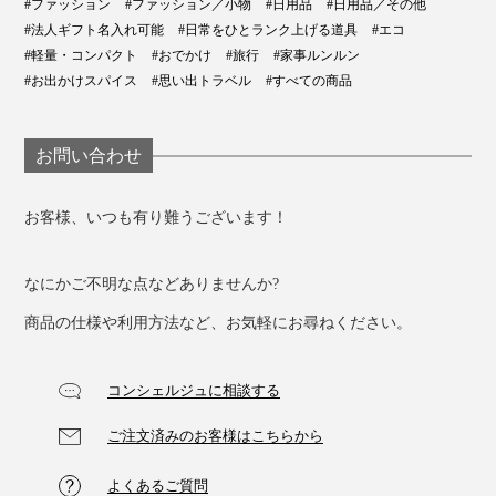
#ファッション
#ファッション／小物
#日用品
#日用品／その他
こうして、折り紙のように開いてたためるバッグ
#法人ギフト名入れ可能
#日常をひとランク上げる道具
#エコ
#軽量・コンパクト
#おでかけ
#旅行
#家事ルンルン
（ORIGAMI BAG）、略して『ORIBA』は誕生しまし
#お出かけスパイス
#思い出トラベル
#すべての商品
た。
お問い合わせ
お客様、いつも有り難うございます！
なにかご不明な点などありませんか?
商品の仕様や利用方法など、お気軽にお尋ねください。
コンシェルジュに相談する
ご注文済みのお客様はこちらから
よくあるご質問