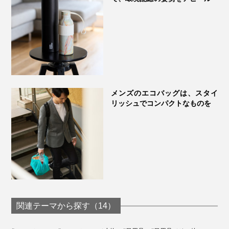
メンズのエコバッグは、スタイ
リッシュでコンパクトなものを
リップストップは、薄くて丈夫な生地ですが、軽すぎ
て、バッグを開いた時に浮いてしまう問題も。
そこで、おもりにも、四角タグのマグネット受けにもな
る、シート状の磁石を、底マチの底辺に入れることで、
関連テーマから探す（14）
バッグの浮きも解決！