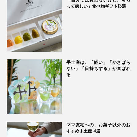
「自分では買わないけど、もら
夜小腹が空いた時にもピッタリ。胃袋からホッと癒され
POTAGEのふりふりポテト」は、すぐに我が家の定番メ
って嬉しい」食べ物ギフト13選
てください。
ニューに。
フライドポテトにポタージュの粉末をまぶすだけで、止
まらない美味しさ。ちょっと危険です。
手土産は、「軽い」「かさばら
ない」「日持ちする」が喜ばれ
る
ママ友宅への、お菓子以外のお
すすめ手土産14選