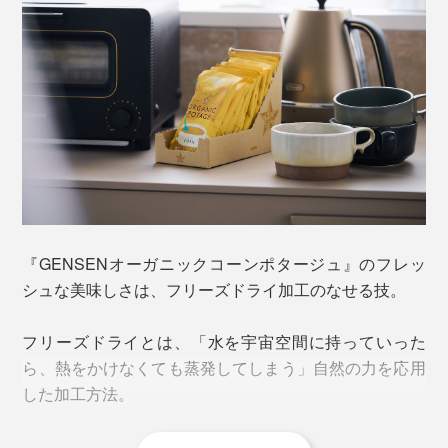
試行錯誤の結果、たどりついた調味料が「有機黒糖」
140mlの熱湯を注いでスプーンでかき混ぜると、たちま
「有機発酵野菜パウダー」「旨みたっぷりの塩」。
ちもったり、食感はわずかにツブツブ。
ミネラル分たっぷりの素材を、分量・比率を変えながら
何度も試作して、味のパズルが完成しました。
有機黒糖
『GENSENオーガニックコーンポタージュ』のフレッ
シュな美味しさは、フリーズドライ加工のなせる技。
フリーズドライとは、「水を宇宙空間に持っていった
ら、熱をかけなくても蒸発してしまう」自然の力を応用
した加工方法。