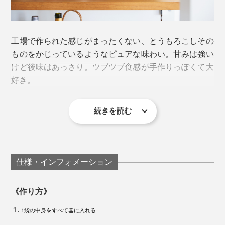
天日干しや高熱を加える乾燥方法に比べて、食品の味・
香り・食感・色・栄養を損なうことなく、長期保存が可
能。
工場で作られた感じがまったくない、とうもろこしその
ものをかじっているようなピュアな味わい。甘みは強い
けど後味はあっさり。ツブツブ食感が手作りっぽくて大
コンソメなどのダシ代わりとして、「コスモス食品」が
好き。
独自に開発・製造するうま味調味料。
続きを読む
植物性乳酸菌「HS-1」でネギやにんじんなどの有機野
これがインスタントとは、にわかには信じがたいクオリ
菜を発酵させ、パウダー状にしています。
ティーです。
牛乳の代わりには有機豆乳を使用。独特の臭みはなく、
仕様・インフォメーション
とうもろこしの味を引き立てつつ、クリーミーさをプラ
フリーズドライは真空度0.4hPa、棚温度40℃、乾燥時間20時間
ス。
エアードライ（熱風乾燥）は熱風温度60℃、乾燥時間8〜20時間
《作り方》
レトルト処理は省略
旨みたっぷりの塩と仕上げの白こしょうがほんのり効い
1袋の中身をすべて器に入れる
て、後を引くおいしさに仕上がっています。