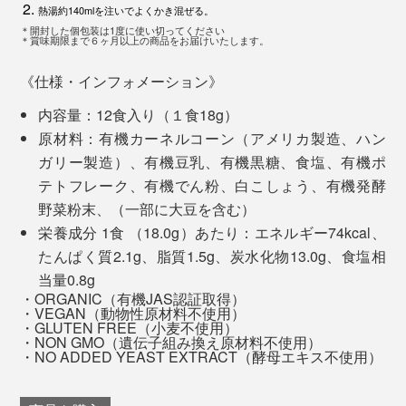
熱湯約140mlを注いでよくかき混ぜる。
＊開封した個包装は1度に使い切ってください
＊賞味期限まで６ヶ月以上の商品をお届けいたします。
《仕様・インフォメーション》
内容量：12食入り（１食18g）
原材料：有機カーネルコーン（アメリカ製造、ハン
男性モデルの西村さんも「うめ〜」と言いながら、撮影
ガリー製造）、有機豆乳、有機黒糖、食塩、有機ポ
用に作ったコンポタを2杯完食。「とうもろこしのスム
フリーズドライは真空度0.4hPa、棚温度40℃、乾燥時
テトフレーク、有機でん粉、白こしょう、有機発酵
ージーみたいだね」と、めちゃめちゃ気に入ってくれま
間20時間
野菜粉末、（一部に大豆を含む）
した。
エアードライ（熱風乾燥）は熱風温度60℃、乾燥時間
栄養成分 1食 （18.0g）あたり：エネルギー74kcal、
8〜20時間
たんぱく質2.1g、脂質1.5g、炭水化物13.0g、食塩相
レトルト処理は省略
当量0.8g
・ORGANIC（有機JAS認証取得）
・VEGAN（動物性原材料不使用）
※表は「フリーズドライ食品入門」山根清孝著 日本食糧新聞社刊 より引用
・GLUTEN FREE（小麦不使用）
・NON GMO（遺伝子組み換え原材料不使用）
・NO ADDED YEAST EXTRACT（酵母エキス不使用）
フリーズドライ加工された食品は、水分が抜けた部分が