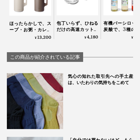
味で召し上がれ。
加えるのも美味。ミルクフォーマーで泡立てて添えれ
ば、おもてなしのひと皿にも。
次に、パンにたっぷりつけて。甘みの少ないバゲットや
包丁いらず、ひねる
有機バーシロッ
ほったらかしで、ス
塩パンがおすすめです。
だけの高速カット！
炭酸で、3種の
ープ・お粥・カレー
生姜やパセリにも使
ドリンク
も作れる「自動調理
4,180
2,
13,200
¥
¥
¥
えてお手入れしやす
HOLLINGER
ポット」｜récolte
い「みじん切りツー
ル」｜Garlic Twist 4.0
この商品が紹介されている記事
気心の知れた取引先への手土産
は、いたわりの気持ちをこめて
写真は「
PRINCESS Milk Frother Pro
」で泡立てた牛乳を使用しています
分量以上に食べ応えがあるので、朝ごはんはもちろん、
広報の方に教えていただいた「GENSEN ORGANIC