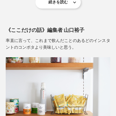
レストランのきめ細かでクリーミーなポタージュという
続きを読む
本品は、煮込んだポタージュを−30℃で凍結・真空状態
よりは、農園のお母さんが手作りしたような “とうもろ
有機栽培されたさとうきびの搾り汁を煮詰めて、そのま
に。気圧を下げ、最低限の輻射熱で水分を昇華
させ
（※）
こしスープ”。素朴でやさしい美味しさにあふれていま
ま冷やし固めたもの。糖分の他にカリウム、カルシウ
ています。
す。
ム、鉄等多くのミネラル分を含み、ポタージュにコクと
※昇華とは、固体が液体になることなく、直接気体になること
《ここだけの話》編集者 山口裕子
旨みをプラスしています。
率直に言って、これまで飲んだことのあるどのインスタ
黒糖特有の風味が、焼きとうもろこしの香ばしさのよう
ントのコンポタより美味しいと思う。
なアクセントに。
有機発酵野菜粉末