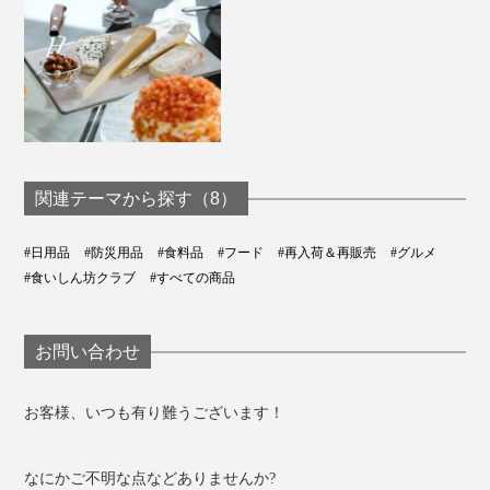
ポテトは冷凍の細切りタイプがおすすめ。ほんのり塩味
がきいてポタージュの粉末とよく絡みます。
ポテトをオリーブオイルで揚げれば、よりヘルシー。ジ
ャンクフードの罪悪感が帳消しになるかも！？（笑）
関連テーマから探す（8）
#日用品
#防災用品
#食料品
#フード
#再入荷＆再販売
#グルメ
#食いしん坊クラブ
#すべての商品
お問い合わせ
お客様、いつも有り難うございます！
なにかご不明な点などありませんか?