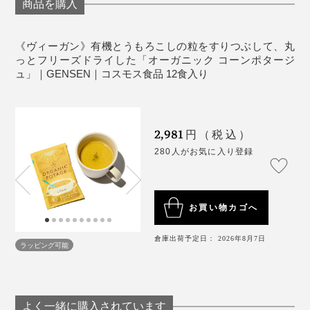
細かい穴になったスポンジ状なので、お湯を注げばあっ
商品を購入
という間に染み込み、元に戻るという仕組みです。
《ヴィーガン》有機とうもろこしの粒をすりつぶして、丸
また、水分がほとんど含まれていないので、鮮度保つた
っとフリーズドライした「オーガニック コーンポタージ
ュ」｜GENSEN｜コスモス食品 12食入り
めの添加物は不要。軽くて持ち運びやすく、医薬品から
宇宙食、離乳食など、幅広い分野で使われています。
ブランドマネージャーの大江陽子さんに、目指したイメ
ージをおうかがいしたところ、
2,981
円（税込）
「昨年父が病気で亡くなったのですが、だんだん体が弱
280人がお気に入り登録
ってきた時に、唯一口にすることができた食べ物がコー
ンポタージュだったんです。市販のものでは受け付けて
くれず、母が手作りしていました。
お買い物カゴへ
このコーンポタージュを最初に試食した時、その時の味
倉庫出荷予定日： 2026年8月7日
ラッピング可能
のイメージと重なって、方向性がスッと定まったように
思います」
よく一緒に購入されています