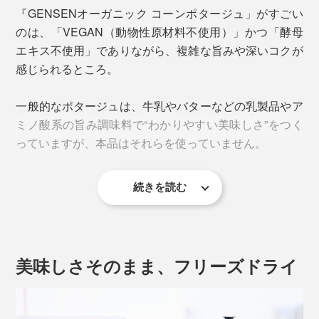
『GENSENオーガニック コーンポタージュ」がすごい
工をしてパウダー状に。
のは、「VEGAN（動物性原材料不使用）」かつ「酵母
エキス不使用」でありながら、複雑な旨みや深いコクが
感じられるところ。
一般的なポタージュは、牛乳やバターなどの乳製品やア
ミノ酸系の旨み調味料で“わかりやすい美味しさ”をつく
っていますが、本品はそれらを使っていません。
続きを読む
さらに、有機JAS認証を取得するためには、とうもろこ
しだけでなく調味料などもオーガニックでなければなり
ません。
パウダーをよく見てみると、サラサラの細かい粒とやや
美味しさそのまま、フリーズドライ
厳しい制限の中で、物足りなさを感じさせず旨みとコク
大きめの顆粒が混在していますが、これは溶けやすさと
を設計するのは、簡単なことではなかったそう。
なめらかさのバランスをとってのこと。