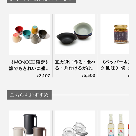
『GENSEN』は、フリーズドライひと筋50年以上の食
品会社「コスモス食品」のオリジナルブランド。食材を
生かすことにこだわり抜いた、ひとつの完成形です。
直火OK！作る・食べ
《ペッパー＆ス
《MONOCO限定》
る・片付けるがひと
ク風味》切った
誰でもきれいに盛り
つで完結する「器 兼
け・ゆでただけ
付けができる、漆の
5,500
1,
3,107
¥
¥
¥
用 鍋」｜KOKURYU
材が、絶品おつ
あたたかい色彩。
に変わる「食べ
225年続く越前漆器
味料」｜サクサ
の老舗がつくる「色
こちらもおすすめ
ょうゆアーモンド
漆のそば猪口」｜ 漆
その言葉どおり、やさしい美味しさが五臓六腑に沁みわ
琳堂×MONOCO
たり、気持ちがほぐれて、元気が湧いてくるようです。
いただき方は、140mlの熱湯で溶かしてそのままが一番
本品が届いたら、まずは140mlの熱湯で溶いて、基本の
だと思いますが、その日の気分で牛乳やオーツミルクを