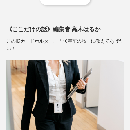
《ここだけの話》編集者 高木はるか
このIDカードホルダー、「10年前の私」に教えてあげた
い！
オモテ面は、カードの下に、紙幣やカギ1本を入れられ
る、薄い収納スペースつき。
秘密その2
ワイヤーは、テントなど、アウトドア用品にも使われ
Orbitkeyは、工業デザイナーのチャールズ・イン氏と薬
る、DSM社の高強度ナイロン製「ダイニーマ」。同じ
剤師だったレックス・クオ氏が開発・起業しました。
直径1㎜のスチール製ワイヤーより頑丈で、ふつうのナ
イロン製ワイヤーと違って、伸びたりねじれたりもあり
ジョギング中に、鍵がジャラジャラ鳴ったり弾んだりす
ません。
ることがわずらわしかったチャールズは、従来のリング
ではなく、ボルトとナットで鍵を束ねた試作品を、幼な