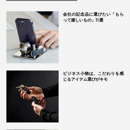
チ」｜Orbitkey
をひっぱって裏返せばウラ面へ。そのまま自然とオモテ
面にはひっくり返らない設計です。
会社の記念品に選びたい「もら
って嬉しいもの」15選
『Orbitkey IDカードホルダー・プロ』で、駅の改札へ、
オフィスへ、会議室へ、スマートに一直線！
オフィスはもちろん、スポーツジムでも重宝しますよ。
私はジムへ、入館証・プロテインドリンクのカードキ
ー・車の駐車券の3枚を持っていくのですが、
『Orbitkey IDカードホルダー・プロ』に入れて首に提げ
ビジネス小物は、こだわりを感
たら、なんて便利！
じるアイテム選びがキモ
部分的な改良ではなく、独自のワイヤーリールをつくら
ジムへ着いたら、オモテ面の入館証をタッチ。そのまま
なければならない――。
ウラ面から、プロテインドリンクのカードキーをとり出
落ち着いた印象のカードホルダーは、本革製。自然環境
して、運動前の一杯を。
私たちにとって初めての経験だったので、パートナーと
への配慮と、品質が保証されたLWG（LEATHER
して、一緒につくってくれるメーカー探しから、設計、
WORKING GROUP：国際皮革環境認証）ゴールド認定
トレーニングを終えて着替えたら、帰る前に、プロテイ
試作、テストと多くの時間を費やしましたが、誰もが楽
のトップグレインレザーを採用しています。
ンをもう一杯。同時に、ウラ面から、駐車券をとり出し