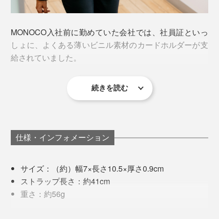
じみのレックスに見せたそう。
平日は、オフィス周辺でランチやカフェへ。休日は、家
MONOCO入社前に勤めていた会社では、社員証といっ
の近所へ。このカードホルダーひとつで出かけられま
しょに、よくある薄いビニル素材のカードホルダーが支
す。
給されていました。
続きを読む
使っているうちに、ストラップとの接続部分が破けてく
るし、薄すぎてバッグの中でしょっちゅう迷子にな
る……。
仕様・インフォメーション
さんざん探して、デザイン雑貨の店で、硬いプラスチッ
ク製のカードホルダー（4,000円くらい）を見つけまし
サイズ：（約）幅7×長さ10.5×厚さ0.9cm
た。カード1枚しか入らないけれど、見た目が気に入っ
すると、レックスは、鍵がポケットやバッグの中でスマ
ストラップ長さ：約41cm
たし、なんといっても、便利なワイヤーリールつき。
ホを傷つけることから、音だけでなく、形・素材へのア
重さ：約56g
イデアを提案。そこから鍵の束を、革やナイロンで包ん
秘密その3
材質：
今までの薄いカードホルダーは、首にかけたままだと、
だ『Orbitkey』が生まれました。
付属のネックストラップをつけたり、ポケットに取りつ