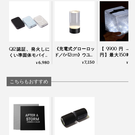
素材：［スピーカー本体］ABS、ネオジム磁石、シ
操作ボタンはひとつだけという、至極シンプルな仕様で
リコーンゴム、アルミ、鉄、［サポートプレート］
す。
付属の「サポートプレート」を貼り付ければ、MagSafe
鉄、両面テープ、［スタンドプレート］PU レザー、
非対応の機器（iPhone8以降や各種スマートフォン）で
鉄、3M 強力粘着シール
・電源ON・OFF／長押し3秒
も使用可能です。
・再生・一時停止／ワンクリック
《よくあるご質問》
・次の曲を再生／ダブルクリック
Q：Bluetooth 接続以外で音楽を再生できますか？
・着信応答・終了／ワンクリック
《充電式グローロッ
【9,900円→5,9
Qi2認証、発火しに
A：本製品は、スマートフォンやタブレット、パソコン
等の機器とUSB ケーブルで接続しても、機器に保存さ
ド／6×12cm》ウユニ
円】最大150時
くい準固体モバイル
・着信拒否／長押し2秒
れた楽曲を再生することはできません。
塩湖の夜をわが家に
点灯、スマホ充
バッテリー
7,150
5,
6,980
¥
¥
¥
持ち帰る「LEDライ
OK！薄さ2cm
「HeatZero」｜VOVA
Q：音が小さい
その他、2台同時接続（TWS機能）は３クリック。初期
ト」｜UYUNI
める超軽量ソー
A：Bluetooth 接続機器で音を小さくする設定が実行され
ているおそれがあります。Bluetooth 接続機器の設定を
LIGHTING
充電式ランタン
化は5クリックなど、使い慣れれば操作もスムーズ。
こちらもおすすめ
一度ご確認の上、お問い合わせください。
MEGAPUFF
（例：iPhone の場合、「設定」→「サウンドと触覚」
→「ヘッドフォンの安全性」→ 「大きな音を抑える」
が ON になっている）
Q：水中でも使用できますか？
A：本製品は「防滴仕様」です。防水仕様ではありませ
んので、水中で使用するなど、多量の水がかかる環境で
のご使用はおやめください。
Q：ワイヤレス充電対応ですか？