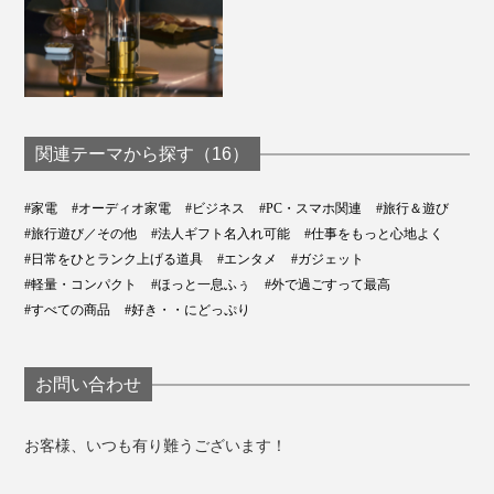
関連テーマから探す（16）
#家電
#オーディオ家電
#ビジネス
#PC・スマホ関連
#旅行＆遊び
#旅行遊び／その他
#法人ギフト名入れ可能
#仕事をもっと心地よく
#日常をひとランク上げる道具
#エンタメ
#ガジェット
#軽量・コンパクト
#ほっと一息ふぅ
#外で過ごすって最高
#すべての商品
#好き・・にどっぷり
お問い合わせ
お客様、いつも有り難うございます！