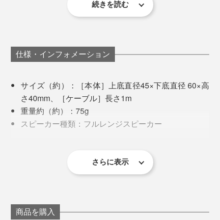
・Ver 5.2／LE Audio規格を追加
続きを読む
ホテルに宿泊する際、スマホで動画視聴する時にもめち
・Ver 5.3／消費電力の節減
ゃめちゃ重宝しそう。
さらにマイク機能も内蔵されており、ビデオ通話やオン
スマホから離してスピーカーとして楽しむなら、断然2
ライン会議のスピーカーとしても活躍。
仕様・インフォメーション
台同時に接続する「ステレオ再生」が心地いいです。
サイズ（約）：［本体］上底直径45×下底直径 60×高
在宅ワーク中に使っているデスクの脚が平たいスチール
さ40mm、［ケーブル］長さ1m
製なので、左右の脚にそれぞれくっつけてBGMやラジ
重量約（約）：75g
オを流せば……デスクがスピーカー化しちゃう！
TWS（True Wireless Stereo）機能の搭載で、1台の端末
スピーカー種類：フルレンジスピーカー
から、2台の「MaGdget スピーカー」をBluetooth接続が
Bluetooth バージョン：5.3
サイドにスチール家具や壁がある場合は、耳の高さに設
可能。
駆動時間（約）：4時間
置するのもGOOD。
バッテリー容量：400mAh
さらに表示
音が左右に振り分けられ、音に立体感が生まれ包まれて
入力ポート：USB Type-C
いるようなサウンドに。
最大入力：ポート充電/最大 PD20W、ワイヤレス充
電/最大 3W
最大出力：5W
商品を購入
接続中に着信があっても、電話の応答と通話の終了は電