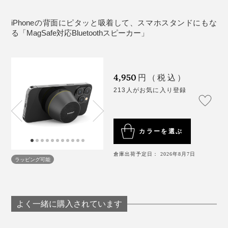
消費電力：2W
源ボタンを押すだけでOK。
（※）
定格電圧電流：DC5V/500mA
iPhoneの背面にピタッと吸着して、スマホスタンドにもな
動作温度：0~30°C
る「MagSafe対応Bluetoothスピーカー」
（※）iPhoneでの通話応答とLINEの通話応答は実証済み。接続しているス
最大通信距離：約10m(障害物が無い時)
マートフォンやアプリなどの種類やバージョンによっては使用できない場
合もあります。あらかじめご了承ください。
対応コーデック：SBC、AAC
対応プロファイル：A2DC、AVRCP、HFP
4,950
円（税込）
再生周波数帯域=100Hz-18kHz
213人がお気に入り登録
使用周波数帯=2.402~2.480GHz
特にラジオは、側で話されているような感覚になるので
スピーカーユニット=40mm
とても快適です。
インピーダンス=4Ω
カラーを選ぶ
SN 比=>85dB
ディストーションひずみ率：<0.5%
倉庫出荷予定日： 2026年8月7日
配線も必要ないので、磁力のある場所であれば高い位置
ラッピング可能
保護機能=過充電保護、過放電保護、過電圧保護、過
や、対角線上に設置するなど、好みの配置で自由に楽し
電流保護、回復保護、短絡保護
めます。
推奨 AC アダプター：電圧:100~240V、出力電圧/電
流：DC9V/2.2A、出力:20W、出カポート：USB
よく一緒に購入されています
お持ちのスマートフォンに「MagSafe」機能が搭載され
Type-C
ていなくてもご安心を。