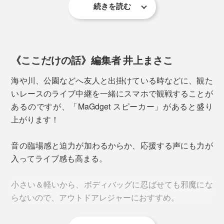
続きを読む
《ここだけの話》編集者 井上まさこ
海や川、公園などへ友人と出掛けている時などに、観た
集いの場や、その空間をBGMで盛り上げたい時に。出
いレースのライブ中継を一緒にスマホで観戦することが
張や旅先のホテルで音楽を流したい、動画を観たい時
あるのですが、「MaGdget スピーカー」があると盛り
に。
上がります！
「MaGdgetスピーカー」なら、どんな場所へも気軽に持
音の臨場感と迫力が加わるからか、応援する声にも力が
ち運べます。
入ってライブ感も高まる。
おすすめの使い方は、2台を同時に接続する「ステレオ
［Bluetoothのバージョンごとのアップデート内容］
再生」。
小さい＆軽いから、ボディバッグに忍ばせても邪魔にな
・Ver 5.0／Ver.4.0に比べて、データ転送速度が約2倍、
らないので、アウトドアレジャーにおすすめ。
通信範囲が約4倍に向上
・Ver 5.1／方向探知機能を追加