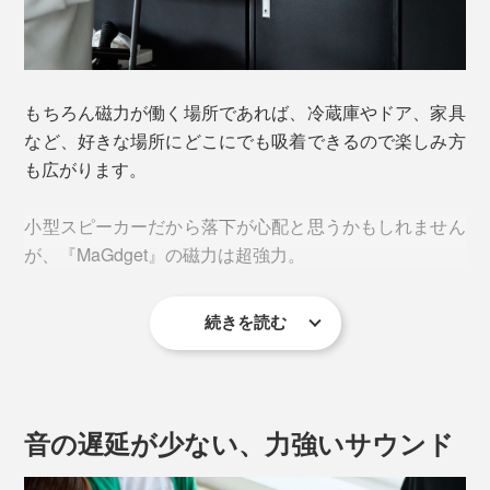
そんな時「MaGdgetスピーカー」があれば、その楽しみ
にもっと没入できますよ。
もちろん磁力が働く場所であれば、冷蔵庫やドア、家具
など、好きな場所にどこにでも吸着できるので楽しみ方
スマートフォンから直接音楽や音声を再生した時の、耳
も広がります。
に突き刺さるような音のトガりが和らぎ、クリアで力強
いサウンドが広がるフルレンジスピーカーを採用。
小型スピーカーだから落下が心配と思うかもしれません
が、『MaGdget』の磁力は超強力。
続きを読む
音の遅延が少ない、力強いサウンド