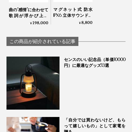
A：一般的なワイヤレス充電には対応しておりません。
ワ イヤレス充電を使用する場合は「MaGdgetチャージ
マグネット式 防水
曲の“感情”に合わせて
リング」が必要となります。
IPX6 立体サウンドの
歌詞が浮かび上が
Q：モバイルバッテリーとしての機能はありますか？
Bluetooth デュアル ス
る！インテリアに溶
8,800
198,000
¥
¥
A：本製品はリチウムイオン電池を内蔵しております
ピーカー｜MaGdget
け込む「体験型スピ
が、モバイルバッテリーとしての機能はありません。
Dual Speaker
ーカー」｜Lyric
裏面に強力な粘着シールが付いている「スタンドプレー
Speaker Canvas
Q：光を消すことはできますか？
この商品が紹介されている記事
ト」も付属しており、固定したい壁やデスクまわりなど
A：消灯機能は搭載しておりません。
充電は、付属のType-Cケーブルで。『MaGdget』シリ
に貼り付ければ、スピーカーをピタッと装着できます。
Q：ケースをつけたまま使用できますか？
ーズの「チャージリング」を使えば、約2〜2.5時間の高
A：MagSafe 対応ケースであれば、問題なく使用可能で
センスのいい記念品（単価10000
す。MagSafe 非対応のケースでも、分厚いケース（約
速充電でフルチャージに。充電しながらの音楽再生も
円）に最適なグッズ13選
本品は、IPX4の「防滴・防塵仕様」。防水ではないた
2mm以上）や特殊な形状のケースなど一部を除いて使用
OK。
可能ですが、磁力による吸着は弱くなります。
め、水中での使用や、多量の雨や水しぶきに対して防水
Q：Speakerで音量調整はできますか？
性能はありませんが、軽い雨や水滴が当たる程度なら
A：音量調整機能は搭載しておりません。Bluetooth 接続
OK！
機器で音量調整してください。
Q：デュアル接続ができません
屋外でも気軽に使えます。
A：TWS 機能がOFFの状態では、デュアル接続はできま
せん。詳しくは、本取扱説明書に記載の「デュアル接
続」をご覧ください。
「自分では買わないけど、もら
って嬉しいもの」として家電を
贈る