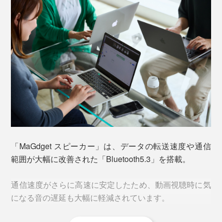
なんと言ってもその形状とマグネット内蔵で、スマホス
タンド代わりにもなるという便利さ。
マグネットの中で最も強力とされるネオジム磁石を使用
ビデオ通話時はタテ置き、動画視聴する時はヨコ置き
しています。
に。スマホを傾けるだけでOKなので、自宅やオフィ
ス、外出先など、さまざまなシーンで活躍しそうです。
「ネオジム磁石」とは、レアアースの一種であるネオジ
ムと、鉄やホウ素などを原料に使った磁石。
「MaGdget スピーカー」は、データの転送速度や通信
範囲が大幅に改善された「Bluetooth5.3」を搭載。
鉄の酸化物を主な原料とする「フェライト磁石」と比較
すると、その強さは約10倍！だから、 iPhone 14
通信速度がさらに高速に安定したため、動画視聴時に気
ProMaxに吸着させても、その重さを支えることができ
になる音の遅延も大幅に軽減されています。
るのです。