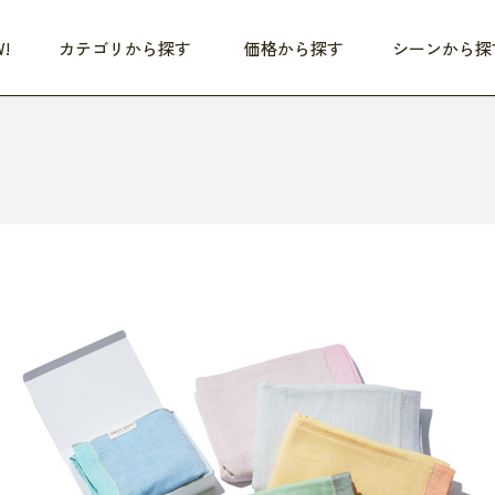
!
カテゴリから探す
価格から探す
シーンから探
つめた〜い夏、どうぞ！
HEALTHY
家電
HOME
ファッション
- 3,000円
3,000円 - 5,000円
5,000円 - 10,000円
OP10
すべて
すべて
すべて
すべて
す
朝までぐっすり
リビング家電
居心地のいい空間
服
ひ
商品 (新着順)
本気で休む
キッチン家電
家事ルンルン
バッグ
ほ
覧
いつも清潔
美容・健康家電
食いしん坊クラブ
靴・靴下
や
じぶんメンテナンス
オーディオ家電
料理と団らん
レイングッズ
仕
め割引
おうちエクササイズ
ファッション／小物
レット
の他
日用品
健康・美容
すべて
すべて