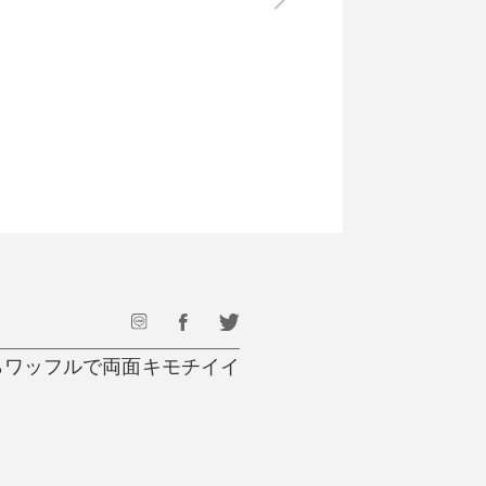
最後のひと口までキンキン
ドリンク
旅行
フード
アウトドア
旅行遊び／その他
らワッフルで両面キモチイイ