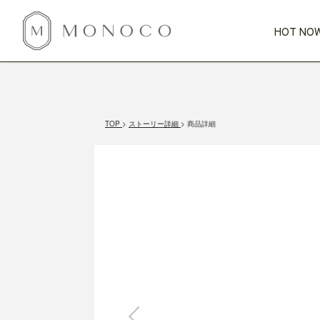
HOT NOW
新商品
CATEGORY
PRICE
SCENE
HOT NOW!
GIFTS
インテリア
1,000円未満
1,000円 
TOP
ストーリー詳細
商品詳細
今週のT
カテゴリから探す
価格から探す
シーンから探す
すべて
すべて
特別な贈りもの
家具
すべての
会話が弾む
収納
特集一
気のきく手土産
照明
毎日使ってね
インテリア雑貨
おまと
ベランダ・庭
アウト
インテリア／そ
キッチン
すべて