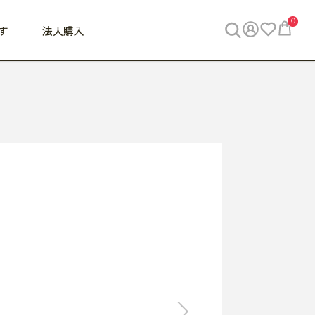
0
す
法人購入
WORK
ビジネス
ENJOY
寝具
10,000円 - 30,000円
30,000円以上
べて
すべて
すべて
すべて
らめきデスク
PC・スマホ関連
お出かけスパイス
敷き寝具
っと一息ふぅ
椅子・クッション
思い出トラベル
掛け寝具
っぱり清潔感
収納
外で過ごすって最高
パジャマ
事へGO
ビジネス／小物
好き・・にどっぷり
枕・小物
食料品
旅行・遊び
すべて
すべて