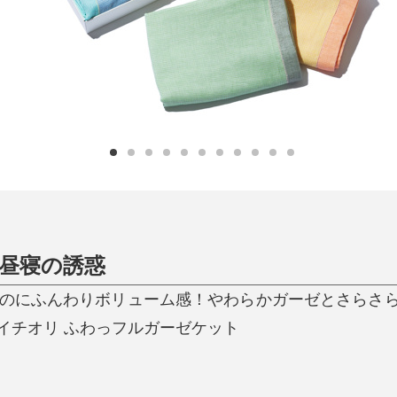
ひんやり今治タオル、生き返る〜
掃除・洗濯
肌・髪ケア
タオル
バスグッズ
スリッパ
ひんやりグッズ
防災用品
あったかグッズ
水筒
健康グッズ
日用品／その他
オーラルケア
、昼寝の誘惑
なのにふんわりボリューム感！やわらかガーゼとさらさ
イチオリ ふわっフルガーゼケット