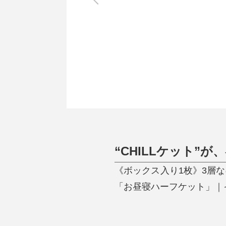
調理家電
調理器具
食器
タオル・ふきん
キッチン雑貨
“CHILLケット”が
《ボックス入り1枚》3層
「お昼寝ハーフケット」｜