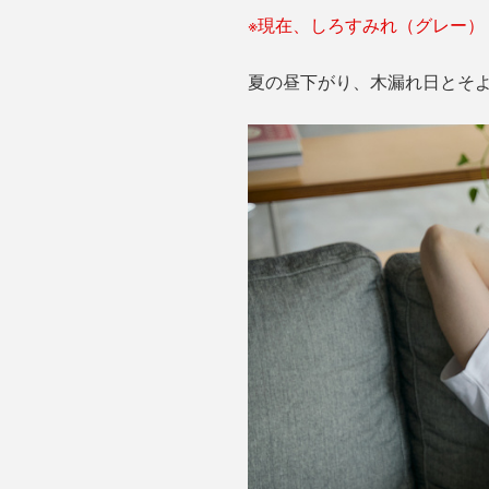
※現在、しろすみれ（グレー
夏の昼下がり、木漏れ日とそ