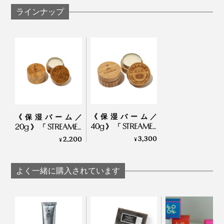
もちろんその原料には、「STREAMER COFFEE
ラインナップ
COMPANY SHIBUYA」の店舗で捨てられるはずだった
コーヒーの豆かすを使用。
発酵させたことで、コーヒー本来の成分よりも保湿力を
向上させながら、べたつかず、とろけるようなテクスチ
ャーが生まれました。
《保湿バーム／
《保湿バーム／
40g》「STREAMER
20g》「STREAMER
COFFEE COMPANY」
COFFEE COMPANY」
3,300
2,200
¥
¥
の豆かすを再生！バ
の豆かすを再生！バ
リスタも愛用する手
リスタも愛用する手
肌・唇・髪の乾燥ケ
肌・唇・髪の乾燥ケ
よく一緒に購入されています
ア｜EVEREST
ア｜EVEREST