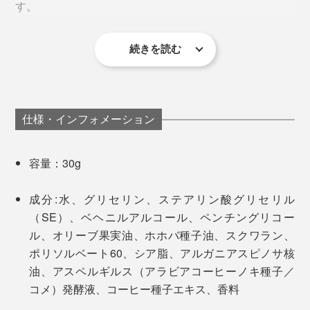
す。
ライトな質感で、ハンドケアはもちろん全身の保湿にも
重宝します。
続きを読む
特にハンドクリームは、ふんわりとうるおってベタつか
ずサラッとしているから、PCワークの合間にも使える
ところがお気に入り。
仕様・インフォメーション
容量：30g
成分:水、グリセリン、ステアリン酸グリセリル
コーヒーの豆かすに米麹を混ぜて発酵させることで、
（SE）、ベヘニルアルコール、ペンチングリコー
100％液状に。飲むことも、お菓子の原料として食べる
ル、オリーブ果実油、ホホバ種子油、スクワラン、
こともできるコーヒー発酵液に生まれ変わるのです。
ポリソルベート60、シア脂、アルガニアスピノサ核
パッケージは、リサイクル資源としても注目されている
油、アスペルギルス（アラビアコーヒーノキ種子／
さらに、ザラザラとした微粉が残らないよう、なめらか
アルミチューブを採用。
コメ）発酵液、コーヒー種子エキス、香料
なテクスチャーへと改良を重ね、肌なじみのよさを追