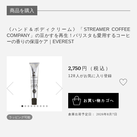
求。
酸化防止効果もあり、空気や水分の逆戻りもないので最
無類のコーヒー好きという『EVEREST』代表の橋本達
商品を購入
後まで衛生的に使えます。
史さん。つい飲み過ぎちゃう時は、このバームやハンド
クリームを手に馴染ませて、香りを嗅ぐだけで満たされ
《ハンド＆ボディクリーム》「STREAMER COFFEE
ているんだとか。
COMPANY」の豆かすを再生！バリスタも愛用するコーヒ
ーの香りの保湿ケア｜EVEREST
まさに、“手肌にコーヒーブレイク”ですね。
2,750
円（税込）
128人がお気に入り登録
お買い物カゴへ
倉庫出荷予定日： 2026年8月7日
ラッピング可能
日本初となる、コーヒー豆かすからアップサイクルした
コスメの誕生が実現したのです。