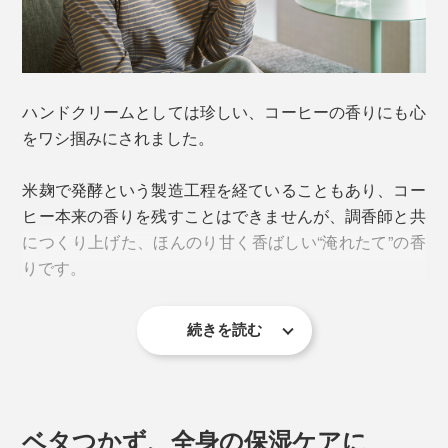
「お店で大量に出るコーヒーかす、何かに再利用できな
いかな」
ハンドクリームとしては珍しい、コーヒーの香りにも心
オーナーのひと言が、『EVEREST』代表・橋本達史さ
をワシ掴みにされました。
んの探究心を刺激しました。
米麹で発酵という製造工程を経ていることもあり、コー
ヒー本来の香りを残すことはできませんが、調香師と共
につくり上げた、ほんのり甘く香ばしい“淹れたて”の香
りです。
続きを読む
ベタつかず、全身の保湿ケアに