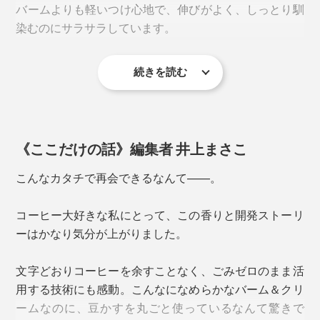
バームよりも軽いつけ心地で、伸びがよく、しっとり馴
染むのにサラサラしています。
続きを読む
それらの豆かすには、抗酸化作用として知られるポリフ
《ここだけの話》編集者 井上まさこ
ェノールや消臭、保湿をサポートする油脂分が多く含ま
れています。
こんなカタチで再会できるなんて——。
コスメとして再利用できる方法を模索するなか、辿り着
コーヒー大好きな私にとって、この香りと開発ストーリ
いたのが「余すところなくすべて使う」アップサイクル
ーはかなり気分が上がりました。
製品開発をコンセプトとした「UP0TECH®（アップゼ
ロテック）」を提供する、株式会社ソーイの発酵技術で
文字どおりコーヒーを余すことなく、ごみゼロのまま活
した。
用する技術にも感動。こんなになめらかなバーム＆クリ
ベタつかないので仕事や家事の合間にも使いやすい。
ームなのに、豆かすを丸ごと使っているなんて驚きで