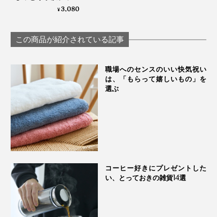
トなつけ心地の
3,080
¥
「1983 キャビベール
ハンドクリーム」｜
宮崎キャビア1983
この商品が紹介されている記事
職場へのセンスのいい快気祝い
は、「もらって嬉しいもの」を
選ぶ
コーヒー好きにプレゼントした
い、とっておきの雑貨14選