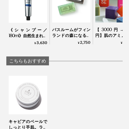
バスルームがフィン
【3000円→25
《シャンプー／
ランドの森になる、
円】肌のアミノ
180ml》自然生まれの
「白樺の若葉」と
近い「セリシン
フルボ酸と高山植物
2,750
2,
3,630
¥
¥
¥
「森の土」の香りの
っぷり！“シル
エキスで、髪と頭皮
バーソープ｜OSMIA
泡”に顔も体も包
環境をしっとり整え
てしっとりする
るノンシリコンシャ
こちらもおすすめ
派石鹸｜WITH 
ンプー｜EVEREST
WITHOUT
キャビアのベールで
しっとり手肌。ライ