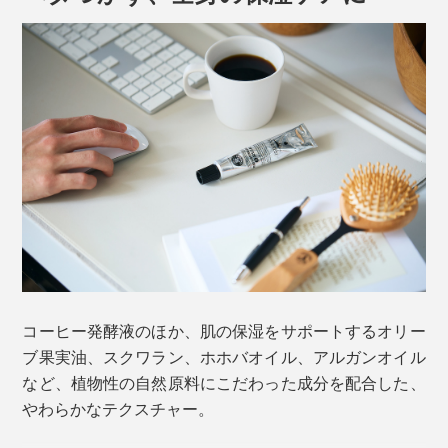
STREAMER COFFEE COMPANYといえば、世界中か
ら多くのファンが訪れるニューウェーブコーヒーの国内
パイオニア。スケーターやミュージシャンなど、様々な
バックグラウンドを持ちながら、世界レベルの技術を誇
香りの主張はひかえめ。肌に馴染ませた時にふわりと鼻
るバリスタたちが所属するコーヒーショップです。
を通り抜け、やさしく漂う、自然体な香りづけです。
最高の豆を探し求め、独自のセオリーでブレンド、その
コーヒータイムや食事のジャマにならない香りだから、
豆の魅力を最大限に引き出すこだわりの焙煎を経て抽出
バリスタたちも愛用中なんだとか。フローラルな香りが
されるドリップやエスプレッソ。
苦手な男性にもぴったりです。
コーヒー発酵液のほか、肌の保湿をサポートするオリー
ブ果実油、スクワラン、ホホバオイル、アルガンオイル
など、植物性の自然原料にこだわった成分を配合した、
やわらかなテクスチャー。