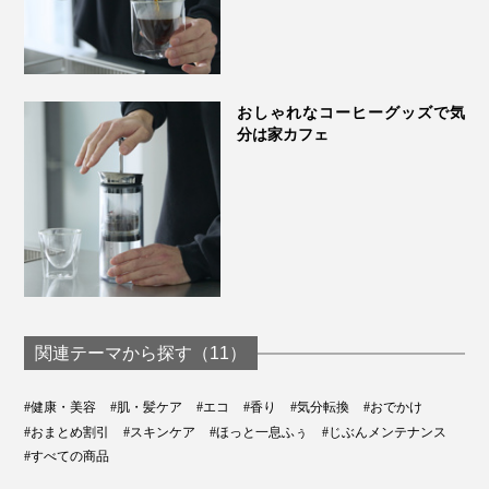
おしゃれなコーヒーグッズで気
分は家カフェ
関連テーマから探す（11）
#健康・美容
#肌・髪ケア
#エコ
#香り
#気分転換
#おでかけ
#おまとめ割引
#スキンケア
#ほっと一息ふぅ
#じぶんメンテナンス
#すべての商品