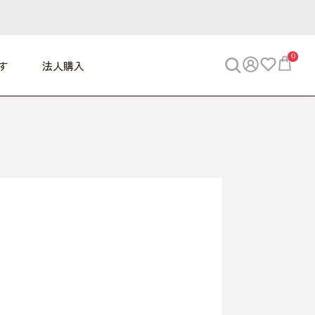
0
す
法人購入
WORK
ビジネス
ENJOY
寝具
10,000円 - 30,000円
30,000円以上
べて
すべて
すべて
すべて
らめきデスク
PC・スマホ関連
お出かけスパイス
敷き寝具
っと一息ふぅ
椅子・クッション
思い出トラベル
掛け寝具
っぱり清潔感
収納
外で過ごすって最高
パジャマ
事へGO
ビジネス／小物
好き・・にどっぷり
枕・小物