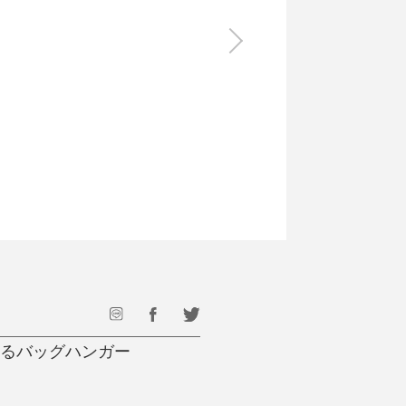
食料品
旅行・遊び
すべて
すべて
最後のひと口までキンキン
ドリンク
旅行
フード
アウトドア
旅行遊び／その他
えるバッグハンガー