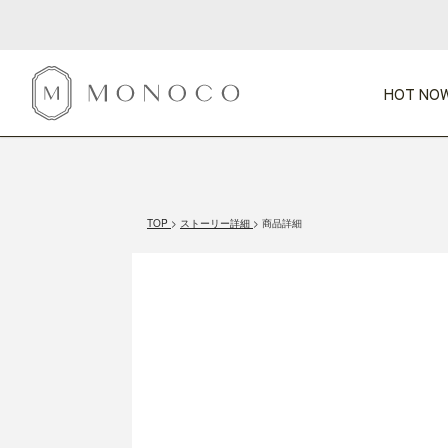
HOT NOW
新商品
CATEGORY
PRICE
SCENE
HOT NOW!
GIFTS
インテリア
1,000円未満
1,000円 
TOP
ストーリー詳細
商品詳細
今週のT
カテゴリから探す
価格から探す
シーンから探す
すべて
すべて
特別な贈りもの
家具
すべての
会話が弾む
収納
特集一
気のきく手土産
照明
毎日使ってね
インテリア雑貨
おまと
ベランダ・庭
アウト
インテリア／そ