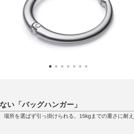
日用品
健康・美容
すべて
すべて
ひんやり今治タオル、生き返る〜
掃除・洗濯
肌・髪ケア
タオル
バスグッズ
スリッパ
ひんやりグッズ
防災用品
あったかグッズ
水筒
健康グッズ
日用品／その他
オーラルケア
らない「バッグハンガー」
、場所を選ばず引っ掛けられる。15kgまでの重さに耐