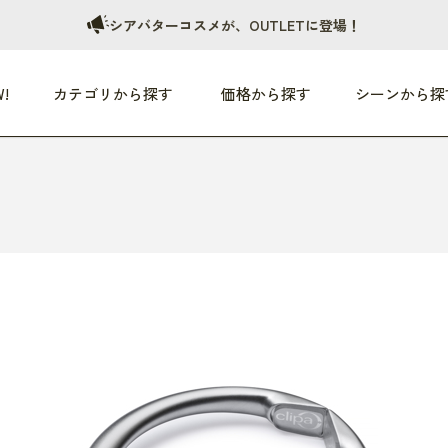
シアバターコスメが、OUTLETに登場！
!
カテゴリから探す
価格から探す
シーンから探
つめた〜い夏、どうぞ！
HEALTHY
家電
HOME
ファッション
- 3,000円
3,000円 - 5,000円
5,000円 - 10,000円
OP10
すべて
すべて
すべて
すべて
す
朝までぐっすり
リビング家電
居心地のいい空間
服
ひ
商品 (新着順)
本気で休む
キッチン家電
家事ルンルン
バッグ
ほ
覧
いつも清潔
美容・健康家電
食いしん坊クラブ
靴・靴下
や
じぶんメンテナンス
オーディオ家電
料理と団らん
レイングッズ
仕
め割引
おうちエクササイズ
ファッション／小物
レット
の他