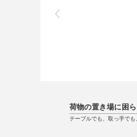
キッチン
すべて
調理家電
調理器具
食器
タオル・ふきん
キッチン雑貨
荷物の置き場に困
テーブルでも、取っ手でも