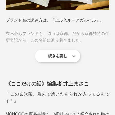
煎茶ベースの玄米茶「東」
ブランド名の読み方は、「上ル入ル＝アガルイル」。
玄米茶もブランドも、原点は京都。だから京都独特の住
所表記から、この名前に辿り着きました。
続きを読む
「アガル」には文字通り、気分がアガる、縁起が上が
る、という意味を重ねて。「イル」も、炒るや染み入る
に加え、ヒップホップ用語で「イケてる、優れている」
食べものを無駄なく、縁起のチカラを最後までおいしく
という意味も含まれるいい響き。
《ここだけの話》編集者 井上まさこ
いただく知恵と文化が生んだ、いっぷくだったのです。
まさに、「アガルイル」を表現するかのような、突き抜
「この玄米茶、炭火で焼いたあられが入ってるんで
けた香ばしさと心晴れる味わい。
す！」
写真は個包装タイプ（12Pボックス、ギフトセット）
摘みたてのやわらかい新芽をすぐに蒸す「若蒸し製法」
本品は、煎茶ベース（東）15Pとほうじ茶ベース（西）
MONOCOの商品会議で、MD担当にそう紹介された時の