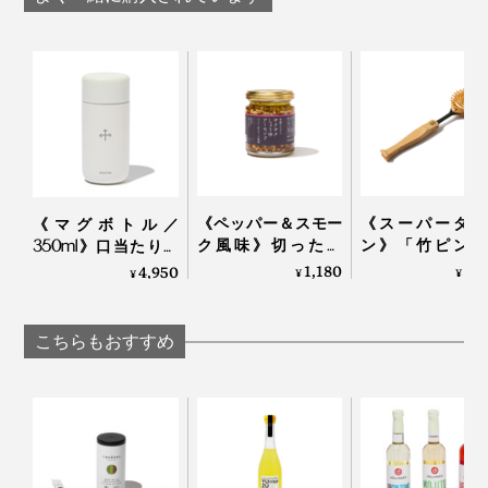
おいしい飲み方の目安は、ティーバッグ1袋に対して熱
ル
じ茶」｜京玄米茶
強い葉の部分ではなく、うまみをたっぷり蓄えたやわら
湯120cc程度を注ぎ、1分ほど待ったらティーバッグを
ル入ル
かな茎部分を焙煎。茎ほうじ茶ならではの、品のある香
よく振って引き上げるだけ。
りや風味も引き立つ一杯に。
《ペッパー＆スモー
《スーパータン
《マグボトル／
口の中で香ばしさが弾けるよう、あえて角にほんの
ク風味》切っただ
ン》「竹ピン」
350ml》口当たりの
り“おこげ”をつける細やかな焼き加減も職人の手作業
け・ゆでただけの食
「しなり」で、
いい飲み口、ひとひ
1,180
5,
4,950
¥
¥
¥
材が、絶品おつまみ
よく体をほぐす
ねりで開閉できる真
で。
に変わる「食べる調
ッサージブラシ
空2層構造の「上ル
味料」｜サクサクし
ンエア｜スーパ
入ルオリジナルボト
こちらもおすすめ
ょうゆアーモンド
ントン
ル
湯量もあくまで目安なので、急須でたっぷり淹れても、
抽出したお茶の水色は、日が沈む夕焼け空を想わせる琥
カップで2煎目を注いでもOK。
珀色。