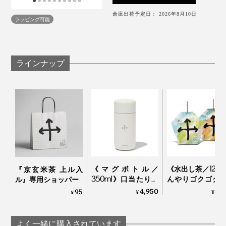
けがたくさん。
に。
倉庫出荷予定日： 2026年8月10日
ラッピング可能
誰でも簡単に淹れられるよう考えられたティーバッグタ
イプのお茶だから、難しいルールも作法もありません。
ラインナップ
写真は個包装タイプ（12Pボックス、ギフトセット）
抹茶の原料であるてん茶の茎だけを選別した、茎ほうじ
夏場は氷を入れてアイスにしても、香ばしさはそのま
茶を採用。
ま。ぜひおためしください。
遮光状態で栽培されるてん茶は、日が当たらない分渋み
《マグボトル／
《水出し茶／12P
『京玄米茶 上ル入
350ml》口当たりの
んやりゴクゴク
成分・カテキンの含有量が少なく、旨み成分・テアニン
ル』専用ショッパー
なんとその餅粒を、備長炭の炭火で丁寧に炙って焼き上
いい飲み口、ひとひ
長炭でていねい
4,950
1,
95
¥
¥
が豊富でやさしい甘みが広がります。
¥
げていくという、こだわりの深さです。
ねりで開閉できる真
ったおこげ香る
写真は個包装タイプ（
12Pボックス
）
空2層構造の「上ル
餅をブレンドし
「炒り餅」の香ばしさにやさしく寄り添えるよう、味が
入ルオリジナルボト
「水出し緑茶・
よく一緒に購入されています