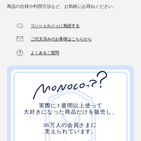
商品の仕様や利用方法など、お気軽にお尋ねください。
玄米茶だから、もちろんお食事との相性もよく、いつで
茶葉と炒り餅がベストな黄金バランスで飲んでいただけ
もどこでもしあわせないっぷくを味わえます。
るよう、ティーバック1袋ずつ「茶葉」と「炒り餅」を
コンシェルジュに相談する
分けて詰めているという手間のかかりよう。
ご注文済みのお客様はこちらから
よくあるご質問
写真は個包装タイプ（
12Pボックス
）
最後まで、丁寧に仕込まれた『京玄米茶 上ル入ル』の