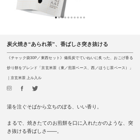
炭火焼き“あられ茶”、香ばしさ突き抜ける
《チャック袋30P／東西セット》備長炭でていねいに炙った、おこげ香る
炒り餅をブレンド「京玄米茶（東／煎茶ベース、西／ほうじ茶ベース）」
｜京玄米茶 上ル入ル
湯を注ぐそばから立ちのぼる、いい香り。
まるで、焼きたてのお煎餅を口に入れたかのような、突
き抜ける香ばしさ——。