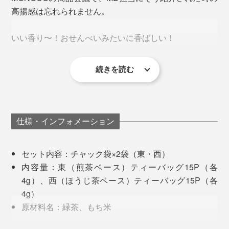
で仕上げました。
15Pをセットにした、お得なチャック袋タイプ。自宅や
高揚感は忘れられません。
オフィスでたっぷり気軽に飲みたい方へおすすめ。
最短時間で蒸すことで、お茶本来の際立った風味やうま
いい香り〜！おせんべいみたいに香ばしい！
みを引き出し、「炒り餅」の香ばしさに負けない、さわ
やかな香りが特徴です。
続きを読む
スタッフみんながその玄米茶の香ばしさに驚き、声をあ
げていました。
『京玄米茶 上ル入ル』は、その炒り餅から引き出せる
仕様・インフォメーション
至高の香ばしさ、あたらしい玄米茶のおいしさを追求す
るために、京都の老舗米菓舗「鳴海屋（なるみや）」
セット内容：チャック袋×2袋（東・西）
と、お餅をいちから共同開発しました。
内容量：東（煎茶ベース）ティーバッグ15P（各
写真中央が本品
4g）、西（ほうじ茶ベース）ティーバッグ15P（各
原料は新羽二重もち米。それを水に浸け、丸粒のままヒ
4g）
ノキのせいろで蒸し上げることで、お米本来のうまみを
誰かに贈りたくなるパッケージデザインも、目を引く矢
原材料名：緑茶、もち米
引き出します。
印がポイントに。
製造国：日本（京都）