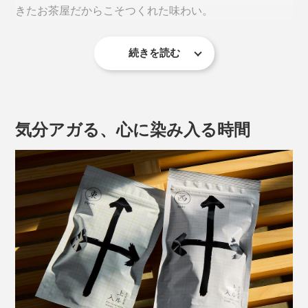
きたお茶屋だからこそつくれた味わい。
続きを読む
気分アガる、心に染み入る時間
そのルーツとなったのは、昭和初期。
京都のとあるお茶屋さんが、鏡開きの際に割れて飛び散
った鏡餅の細かなカケラを見て、「なんとかうまいこと
使えないものか」と考え、それを炒って茶葉に混ぜたこ
こだわりの煎茶とほうじ茶。2種の異なるうまさを、ぜ
とがはじまりに。
ひ飲み比べてください。