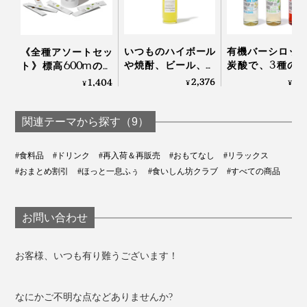
お好みの濃さでお楽しみください。
だから、太陽が沈む方角から「西」と名付けられまし
た。
いつものハイボール
有機バーシロッ
《全種アソートセッ
や焼酎、ビール、紅
炭酸で、3種の
ト》標高600mの静
茶に入れるだけで、
ドリンク
岡・有機茶畑で育っ
2,376
2,
1,404
カフェインが少ないので、一日のおわりにほっとひと息
¥
¥
¥
本格バーの味わいに
HOLLINGER
た、溶かして飲むオ
つける味わいです。
変わる「ゆずシロッ
ーガニックの「日本
長い道のりを辿って生まれた、香りの炒り餅なのです。
プ」｜YUZU SYRUP
茶パウダー（10
関連テーマから探す（9）
本）」｜THE
NODOKA
#食料品
#ドリンク
#再入荷＆再販売
#おもてなし
#リラックス
#おまとめ割引
#ほっと一息ふぅ
#食いしん坊クラブ
#すべての商品
お問い合わせ
朝、仕事をはじめる前の一杯に。デスクワークや会議の
お客様、いつも有り難うございます！
ひと息に。疲れた時は『京玄米茶 上ル入ル』の香り
で、深呼吸を。
なにかご不明な点などありませんか?