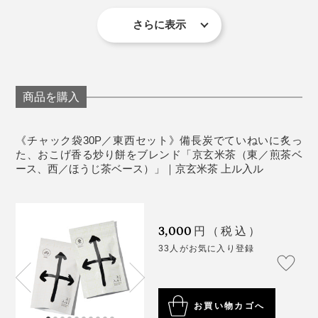
宇治田原町周辺で採れた高品質な宇治煎茶で、抽出した
※賞味期限が60日以上の商品をお届けします
ひとつひとつ手作業で結んでいるという、ギフト包装の
さらに表示
お茶の水色は、夜明けの空を想わせる黄金を帯びた若草
リボンまで、なんと上向きの「矢印」を模しています。
色。
「中のあられ、食べてみたいよね。」
だから、太陽が昇る方角から「東」と名付けられまし
そのひと声で、すぐに好奇心旺盛なMONOCOスタッフ
商品を購入
た。
勢は袋を切り開き、みんなで実食。
《チャック袋30P／東西セット》備長炭でていねいに炙っ
目覚めの一杯にもふさわしい、キリッとした味わいで
もちろん米菓子用につくられてはいないものだから塩気
た、おこげ香る炒り餅をブレンド「京玄米茶（東／煎茶ベ
す。
は付いていませんが、米のうまみ、甘み、香ばしさが口
ース、西／ほうじ茶ベース）」｜京玄米茶 上ル入ル
に広がって美味！さすがは、手間をかけてつくられた
「炒り餅」です。
蒸したもち米は、伝統の杵つき製法によってお餅に。し
ほうじ茶ベースの玄米茶「西」
3,000
円（税込）
っかりつき上げることで、米の密度も濃くなり、あられ
京玄米茶でつくるお茶漬けもまた絶品。茶のうまみと香
33人がお気に入り登録
に焼き上げた時のふくらみ、香ばしさ、味わいが違いま
りで、さらさらといただけます。
写真左・中央は「
ギフトセット（6P）
」、写真右・中央は「
ギフトセット
す。
（24P）
」
ブランドの世界観に、とことんハマっちゃいそうな仕掛
お買い物カゴへ
ついたお餅は乾燥後、薄〜く削り、小さな四角い粒状