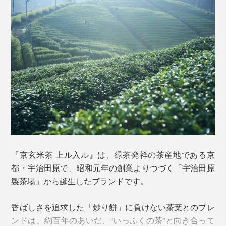
写真左奥は「ほうじ茶ベース（西）、写真右前は「煎茶ベース（東）」※写真は個
包装タイプ（12Pボックス、ギフトセット）
これぞ、『京玄米茶 上ル入ル』が玄米茶の原点を見つ
め直したことで生まれた、突き抜ける香ばしさのヒケツ
です。
私たちにとって馴染み深い玄米茶といえば、「炒ったお
米」入りのお茶。
『京玄米茶 上ル入ル』は、緑茶発祥の茶産地である京
都・宇治田原で、昭和元年の創業よりつづく「宇治田原
でも、原点は「炒った餅」入りのお茶が玄米茶の“姿”で
製茶場」から誕生したブランドです。
した。
香ばしさを追求した「炒り餅」に負けない茶葉とのブレ
ンドは、約百年のあいだ、“いっぷくの茶”と向き合って