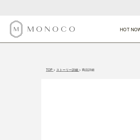
HOT NOW
新商品
CATEGORY
PRICE
SCENE
HOT NOW!
GIFTS
インテリア
1,000円未満
1,000円 
TOP
ストーリー詳細
商品詳細
今週のT
カテゴリから探す
価格から探す
シーンから探す
すべて
すべて
特別な贈りもの
家具
すべての
会話が弾む
収納
特集一
気のきく手土産
照明
毎日使ってね
インテリア雑貨
おまと
ベランダ・庭
アウト
インテリア／そ