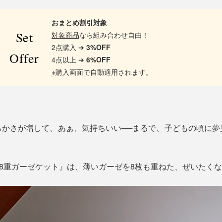
おまとめ割引対象
Set
対象商品
なら組み合わせ自由！
2点購入 ➔
3%OFF
Offer
4点以上 ➔
6%OFF
※購入画面で自動適用されます。
らかさが増して、あぁ、気持ちいい──まるで、子どもの頃に夢
IN8重ガーゼケット』は、薄いガーゼを8枚も重ねた、ぜいたく