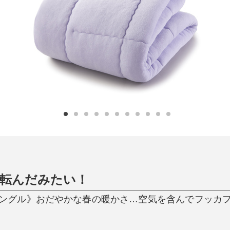
日用品
健康・美容
すべて
すべて
ひんやり今治タオル、生き返る〜
掃除・洗濯
肌・髪ケア
タオル
バスグッズ
スリッパ
ひんやりグッズ
防災用品
あったかグッズ
水筒
健康グッズ
日用品／その他
オーラルケア
寝転んだみたい！
ングル》おだやかな春の暖かさ…空気を含んでフッカ