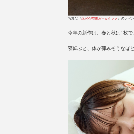
写真は『
ZEPPIN8重ガーゼケット
』のラベン
今年の新作は、春と秋は1枚で
寝転ぶと、体が弾みそうなほど