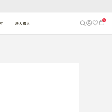
0
す
法人購入
WORK
ビジネス
ENJOY
寝具
10,000円 - 30,000円
30,000円以上
べて
すべて
すべて
すべて
らめきデスク
PC・スマホ関連
お出かけスパイス
敷き寝具
っと一息ふぅ
椅子・クッション
思い出トラベル
掛け寝具
っぱり清潔感
収納
外で過ごすって最高
パジャマ
事へGO
ビジネス／小物
好き・・にどっぷり
枕・小物