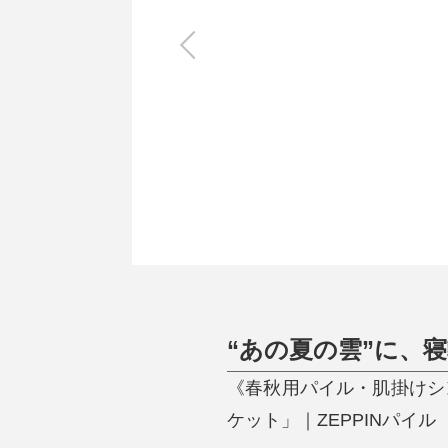
キッチン
すべて
調理家電
調理器具
食器
タオル・ふきん
キッチン雑貨
“あの夏の雲”に、
《春秋用パイル・肌掛けシ
ケット」｜ZEPPINパイル