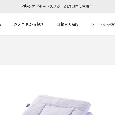
シアバターコスメが、OUTLETに登場！
!
カテゴリから探す
価格から探す
シーンから探
つめた〜い夏、どうぞ！
HEALTHY
家電
HOME
ファッション
- 3,000円
3,000円 - 5,000円
5,000円 - 10,000円
OP10
すべて
すべて
すべて
すべて
す
朝までぐっすり
リビング家電
居心地のいい空間
服
ひ
商品 (新着順)
本気で休む
キッチン家電
家事ルンルン
バッグ
ほ
覧
いつも清潔
美容・健康家電
食いしん坊クラブ
靴・靴下
や
じぶんメンテナンス
オーディオ家電
料理と団らん
レイングッズ
仕
め割引
おうちエクササイズ
ファッション／小物
レット
の他