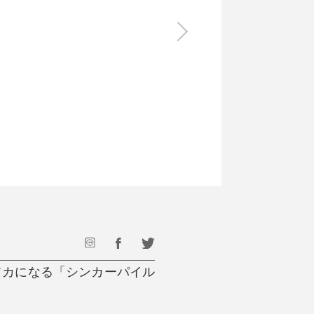
食料品
旅行・遊び
すべて
すべて
最後のひと口までキンキン
ドリンク
旅行
フード
アウトドア
旅行遊び／その他
フカになる「シンカーパイル