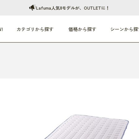
Lafuma人気8モデルが、OUTLETに！
!
カテゴリから探す
価格から探す
シーンから探
つめた〜い夏、どうぞ！
HEALTHY
家電
HOME
ファッション
- 3,000円
3,000円 - 5,000円
5,000円 - 10,000円
OP10
すべて
すべて
すべて
すべて
す
朝までぐっすり
リビング家電
居心地のいい空間
服
ひ
商品 (新着順)
本気で休む
キッチン家電
家事ルンルン
バッグ
ほ
覧
いつも清潔
美容・健康家電
食いしん坊クラブ
靴・靴下
や
じぶんメンテナンス
オーディオ家電
料理と団らん
レイングッズ
仕
め割引
おうちエクササイズ
ファッション／小物
レット
の他