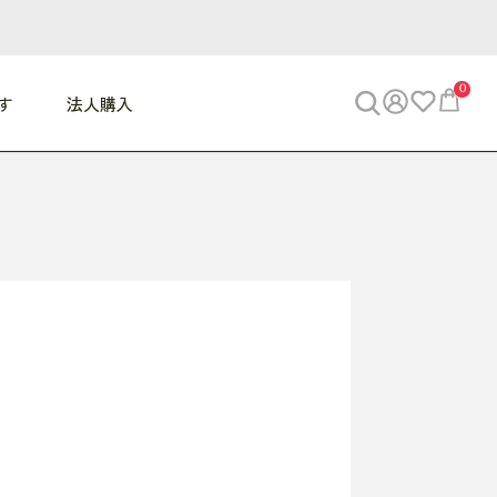
0
す
法人購入
WORK
ビジネス
ENJOY
寝具
10,000円 - 30,000円
30,000円以上
べて
すべて
すべて
すべて
らめきデスク
PC・スマホ関連
お出かけスパイス
敷き寝具
っと一息ふぅ
椅子・クッション
思い出トラベル
掛け寝具
っぱり清潔感
収納
外で過ごすって最高
パジャマ
事へGO
ビジネス／小物
好き・・にどっぷり
枕・小物