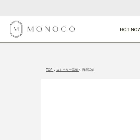
HOT NOW
新商品
CATEGORY
PRICE
SCENE
HOT NOW!
GIFTS
インテリア
1,000円未満
1,000円 
TOP
ストーリー詳細
商品詳細
今週のT
カテゴリから探す
価格から探す
シーンから探す
すべて
すべて
特別な贈りもの
家具
すべての
会話が弾む
収納
特集一
気のきく手土産
照明
毎日使ってね
インテリア雑貨
おまと
ベランダ・庭
アウト
インテリア／そ