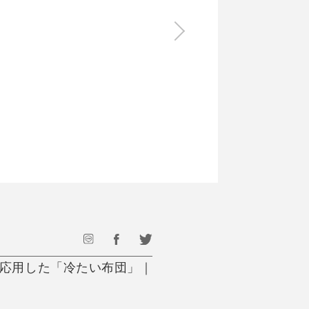
食料品
旅行・遊び
すべて
すべて
最後のひと口までキンキン
ドリンク
旅行
フード
アウトドア
旅行遊び／その他
応用した「冷たい布団」｜