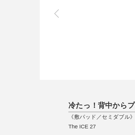
キッチン
すべて
調理家電
調理器具
食器
タオル・ふきん
キッチン雑貨
冷たっ！背中から
《敷パッド／セミダブル
The ICE 27