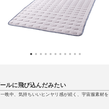
日用品
健康・美容
すべて
すべて
ひんやり今治タオル、生き返る〜
掃除・洗濯
肌・髪ケア
タオル
バスグッズ
スリッパ
ひんやりグッズ
防災用品
あったかグッズ
水筒
健康グッズ
日用品／その他
オーラルケア
プールに飛び込んだみたい
》一晩中、気持ちいいヒンヤリ感が続く、宇宙服素材を