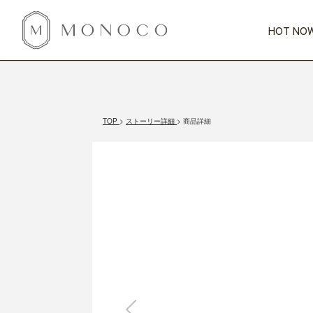
HOT NOW
新商品
CATEGORY
PRICE
SCENE
HOT NOW!
GIFTS
インテリア
1,000円未満
1,000円 
TOP
ストーリー詳細
商品詳細
今週のT
カテゴリから探す
価格から探す
シーンから探す
すべて
すべて
特別な贈りもの
家具
すべての
会話が弾む
収納
特集一
気のきく手土産
照明
毎日使ってね
インテリア雑貨
おまと
ベランダ・庭
アウト
インテリア／そ
キッチン
すべて