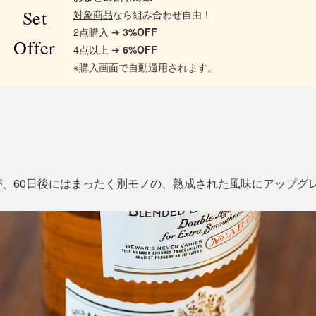
Set
対象商品
なら組み合わせ自由！
2点購入 ➔
3%OFF
Offer
4点以上 ➔
6%OFF
※購入画面で自動適用されます。
、60日後にはまったく別モノの、熟成された風味にアップグ