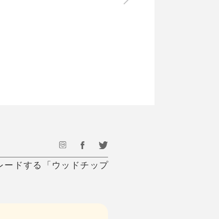
最後のひと口までキンキン
ドリンク
旅行
フード
アウトドア
旅行遊び／その他
レードする「ウッドチップ