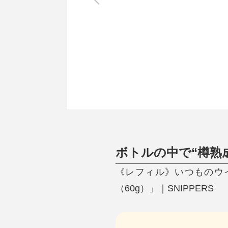
調理家電
調理器具
食器
タオル・ふきん
キッチン雑貨
ボトルの中で“樽熟
《レフィル》いつものウ
（60g）」｜SNIPPERS