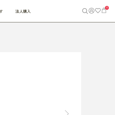
0
す
法人購入
WORK
ビジネス
ENJOY
寝具
10,000円 - 30,000円
30,000円以上
べて
すべて
すべて
すべて
らめきデスク
PC・スマホ関連
お出かけスパイス
敷き寝具
っと一息ふぅ
椅子・クッション
思い出トラベル
掛け寝具
っぱり清潔感
収納
外で過ごすって最高
パジャマ
事へGO
ビジネス／小物
好き・・にどっぷり
枕・小物
食料品
旅行・遊び
すべて
すべて