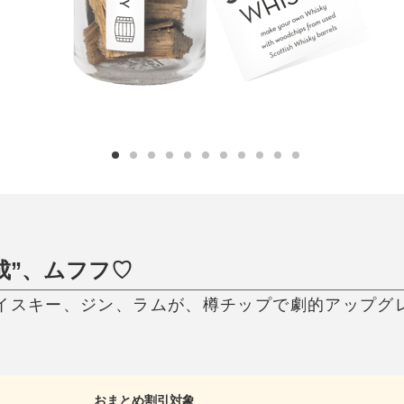
ひんやり今治タオル、生き返る〜
掃除・洗濯
肌・髪ケア
タオル
バスグッズ
スリッパ
ひんやりグッズ
防災用品
あったかグッズ
水筒
健康グッズ
日用品／その他
オーラルケア
成”、ムフフ♡
イスキー、ジン、ラムが、樽チップで劇的アップグ
おまとめ割引対象