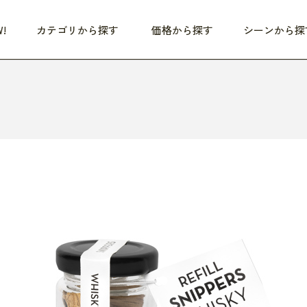
!
カテゴリから探す
価格から探す
シーンから探
つめた〜い夏、どうぞ！
HEALTHY
家電
HOME
ファッション
- 3,000円
3,000円 - 5,000円
5,000円 - 10,000円
OP10
すべて
すべて
すべて
すべて
す
朝までぐっすり
リビング家電
居心地のいい空間
服
ひ
商品 (新着順)
本気で休む
キッチン家電
家事ルンルン
バッグ
ほ
覧
いつも清潔
美容・健康家電
食いしん坊クラブ
靴・靴下
や
じぶんメンテナンス
オーディオ家電
料理と団らん
レイングッズ
仕
め割引
おうちエクササイズ
ファッション／小物
レット
の他
日用品
健康・美容
すべて
すべて