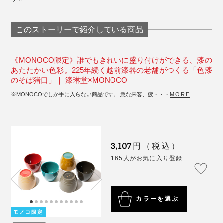
このストーリーで紹介している商品
《MONOCO限定》誰でもきれいに盛り付けができる、漆の
あたたかい色彩。225年続く越前漆器の老舗がつくる「色漆
のそば猪口」｜ 漆琳堂×MONOCO
※MONOCOでしか手に入らない商品です。 急な来客、疲・・・
MORE
3,107
円（税込）
165人がお気に入り登録
カラーを選ぶ
モノコ限定