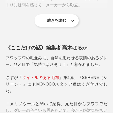
産メリノウール100％。
くりに疑問を感じて、メーカーから独立。
続きを読む
以来、息の長いものづくりを追求し続け、2019年、現
代の暮しに合う上質な寝具を目指すブランド
『LOOM&SPOOL』を設立、『SERENE』が誕生しまし
た。
《ここだけの話》編集者 高木はるか
フワッフワの毛並みに、自然を思わせる表情のあるグレ
ー。ひと目で「気持ちよさそう！」と惹かれました。
さすが「
タイトルのある毛布
」第2弾、『SERENE（シ
リーン）』にもMONOCOスタッフ達はくぎ付けでし
たっぷり毛足が1.7cmもあるメリノウールが、土台の基
た。
『SERENE』は、ニューマイヤー毛布といって、もと
布（ポリエステル100％）に密に編み込まれているか
は保温力の低いアクリル製やポリエステル製の毛布を、
ら、心地よい仕上がりです。
「メリノウールと聞いて納得。見た目からフワフワだ
もっと暖かくするための製法でつくっています。
し、グレーの色合いも雲みたいで、寝たら絶対気持ちい