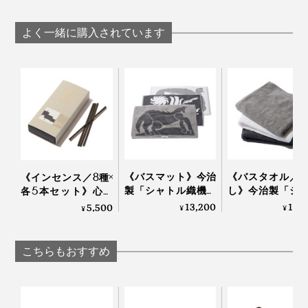
お腹も暖かい「クッ
中も腰も温まる
ションカバー」｜
毛布」｜LOOM
よく一緒に購入されています
LOOM & SPOOL ル
SPOOL ルームア
1色で描いたようには見えない、味わい深いグレーは、
ームアンドスプール
スプール SERENE
毛足の長いウールにプリント・蒸し加工することで、穏
SERENE
やかな陰影が生まれています。
《バスマット》今治
《バスタオル／
《インセンス／8種×
なかでも『SERENE』は、糸の準備から毛布の仕上げ
製「シャトル織機」
し》今治製「シ
各5本セット》心旅
まで、すべて一か所でできる国内唯一の工場で、熟練職
でゆっくり織った、
ル織機」でゆっ
する、香水仕立ての
13,200
11,
5,500
¥
¥
¥
アートなバスマット
織った、育つタ
インセンス｜siki
人たちがつくっています。
｜SHUTTLE 1963
｜SHUTTLE 1963
こちらもおすすめ
肌触りといい、軽さといい、自然のやさしさを感じる寝
心地です。