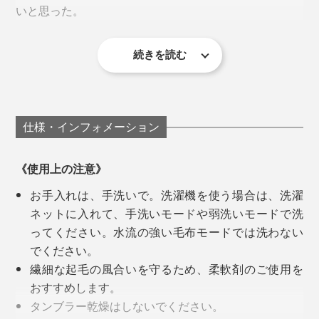
いと思った。
土台となる1枚の基布から、オモテ・ウラ両面にウール
糸をかき出して、起毛させる製法なので、毛足はふんわ
左から膝掛け、ロングブランケット、ハーフケット、シングル毛布
り長く。
続きを読む
廣瀬さんが目指した毛布は、「子どものときから、大人
実際に寝てみたら、期待以上の気持ちよさ。頬ずりした
になっても、いつもそばにある自然素材のやさしさと、
くなるくらい柔らかい」
長い毛足のあいだに、体温で暖まった空気をたっぷり溜
ずっと使っていける色・デザイン」。
め込むから、ウールのニューマイヤー毛布は、軽い仕上
「前回の「
タイトルのある毛布
」もお気に入りですが、
がりで、ますます暖かいのです。
仕様・インフォメーション
綿毛布なので、暖かさは『SERENE』が上ですね。毛
足もグッと長くてフサフサ。
《使用上の注意》
お手入れは、手洗いで。洗濯機を使う場合は、洗濯
よくある安価なウールはチクチクしたり、匂いが気にな
寝転ぶと、手や足が沈むような、ふんわりした心地で、
ネットに入れて、手洗いモードや弱洗いモードで洗
ったりもしますが、『SERENE』には感じません。も
これは至福の気持ちよさ！
ってください。水流の強い毛布モードでは洗わない
ちろん、こっちも買います（笑）」
でください。
繊細な起毛の風合いを守るため、柔軟剤のご使用を
「無地だけど、濃淡があったり、端が白かったり、深み
おすすめします。
がある。グレーの毛布といっても、こんなにかっこいい
タンブラー乾燥はしないでください。
毛布はなかなかない。