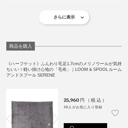
ウールは天然素材のため、毛落ちがあります。
ウール毛布は細かい毛羽が製品に残っているため、
ハーフケットやロングブランケットを寝起きに羽織るア
使い始めは、濃い色の服に細かい毛羽が付くことが
イデアは暖かくていいなと思った。パジャマやスウェッ
さらに表示
さらに、毛布の両端を編み立てたままにしているので、
あります。
ト姿もおしゃれに見える」
ふつうの毛布より約10cm幅が広い。寝返りを打って
天然素材を染めているため、製造時期によって、グ
も、はだけにくいつくりです。
レーの色味に違いが出る場合があります。
制作者の廣瀬友子さんによると、私たちがイメージす
生産工程の都合上、プリントの色が端まで入らず
る、寝具としての毛布は、海外にはあまりないそう。
商品を購入
に、白地が見える場合があります、また、毛足の方
向によっては芯地のポリエステルが見えることがあ
日本ならではの寝具だなんて、おもしろいですね。
《ハーフケット》ふんわり毛足1.7cmのメリノウールが気持
ります。
ウールは、保温性と吸・放湿性にすぐれているので、冷
ちいい！軽い掛け心地の「毛布」｜LOOM & SPOOL ルーム
アンドスプール SERENE
洗濯後、表面の風合いが変化することもあります
そのせいか、毛布は長らく、海外に溢れるベッドカバー
え切った夜もヌクヌクしたまま、湿気（汗）だけ逃がし
が、肌触りや暖かさは、ほとんど変わりません。
のように、ファブリックデザインの影響を受けてこなか
てくれて、一晩中、心地よい暖かさが続きます。
った存在。
《商品仕様》
『SERENE』は、MONOCOで大好評「
タイトルのある
25,960
円（税込）
だから、現代のインテリアに合う毛布をつくりたかっ
毛布
」の第2弾。
男性も女性も、大人も赤ちゃんも。ベッドカバーを掛け
48人がお気に入り登録
サイズ：（約）幅150×長さ100cm（ハーフケット）
た、と廣瀬さんは話します。
なくても、これ1枚で、寝室の顔になれる。長年、ずっ
重さ：約1kg
無地なのに、表情のあるグレーは、まるでモダンアート
と使える。ありそうでなかった毛布です。
素材：パイル部分（起毛部分）／ウール100％、地糸
使い始めた日やプレゼントされた日を書けるネームタグつき。毛布の端は、編み