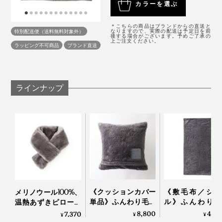
たしかに、この毛布だけで、「寝室の雰囲気が上がる」
のようです。毛布1枚だけで、寝室が、洗練された空間
カラーを選ぶ
（基布部分）／ポリエステル100％
立てたままなので、メリノウールの柔らかさをめいっぱい味わえる（端は、染め
「起きたばかりの無造作のままできれい」を実感。
へ。
残しや、白地が混じったりする場合があります）
製造国：日本
＊こちらの商品はブランドからの直送と
特別配送便（送料無料対象外）
なりますので、実際の配送は予定日を前
さすがは130年の歴史がある“毛布のまち”、大阪・泉大
後する場合がございます。予めご了承の
もし、羽毛布団に加えて、好きなベッドカバーも選んだ
上ご注文ください。
ラッピング不可商品
ブランド直送
津製。
としたら、だいたい5万円以上はかかることを考える
と、毛布1枚でインテリアが決まるって、画期的だと思
います。
ラインナップ
この冬、メリノウールならではの暖かさと、目に優し
い“癒しグレー”に包まれて、心地よい眠りを味わってく
ださい。
自然のやさしさ、暖かさに包まれて、いつでも、心地よ
く眠れます。
《クッションカバー
《敷毛布／シン
メリノウール100%、
単品》ふんわり毛足
ル》ふんわり毛
温熱あずきピロー付
2cmのメリノウール
1.7cmのメリノ
き「ボアマフラー」
8,800
40,
7,370
¥
¥
¥
が気持ちいい！腰も
ルが気持ちいい
｜SERENE