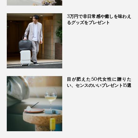
3万円で非日常感や癒しを味わえ
るグッズをプレゼント
目が肥えた50代女性に贈りた
グレーの光の反射率は18％で、人間の肌や青空や雲、緑
い、センスのいいプレゼント15選
の木々、あらゆる自然物の光の反射率も同じく平均
18％。
私たちが自然を眺める時、目は、力みのないリラックス
状態にありますが、『SERENE』のグレーを見る時
も、同じように目が安らいでいると言えるでしょう。ま
さに、癒しのグレーです。