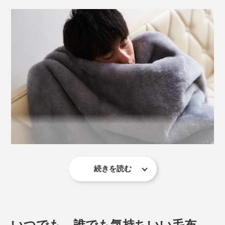
本品は、シングル毛布の幅はそのままに、長さを半分に
したハーフケットです（幅150×長さ100cm）。
続きを読む
柔らかい毛並みをつくるために、仕上げの毛さばきやポ
足元の冷え対策やソファでの昼寝用、小さいお子さん用
リシャー（高温磨き）をくり返すことで起毛しているか
にぴったり。寝起きの羽織りにも重宝します。
ら、フワッフワの肌触りです。
いつでも、誰でも気持ちいい毛布