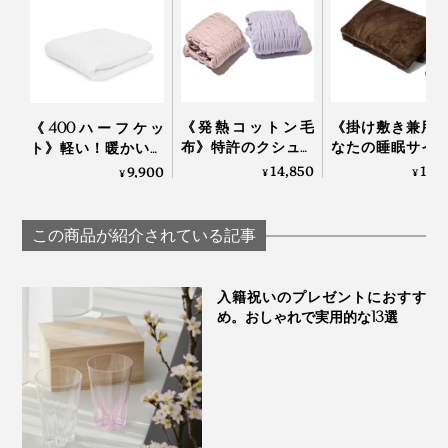
《発熱コットン毛
《掛け敷き兼用
《400ハーフケッ
実は、グレーは、目にとって一番“自然”な色。
布》特許のクシュク
なたの睡眠サイ
ト》軽い！暖かい！
シュ構造が、空気を
に合わせて、電
プロ向け防寒着から
14,850
15,
9,900
¥
¥
¥
含んで体にフィット
自動オンオフ！
生まれた「人工羽毛
プロカメラマンやカメラ好きにはよく知られています
する「発熱コットン
機で丸洗いでき
布団」｜プリマロフ
が、写真撮影では、被写体を肉眼で見た時にもっとも近
毛布」｜ZEPPINハグ
「電気毛布（シ
ト
この商品が紹介されている記事
ウォーム
ル）」｜HEA
い、自然な明るさを「標準露出」と呼びます。
CRACKER PREMI
入籍祝いのプレゼントにおすす
この明るさを確認するためのカード、「標準反射板」の
め。おしゃれで実用的な13選
色こそグレーなのです。