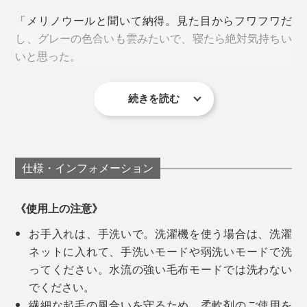
土台となる1枚の基布から、オモテ・ウラ両面にウール
「メリノウールと聞いて納得。見た目からフワフワだ
糸をかき出して、起毛させる製法なので、毛足はふんわ
し、グレーの色合いも雲みたいで、寝たら絶対気持ちい
り長く。
いと思った。
左から膝掛け、ロングブランケット、ハーフケット、シングル毛布
長い毛足のあいだに、体温で暖まった空気をたっぷり溜
続きを読む
廣瀬さんが目指した毛布は、「子どものときから、大人
め込むから、ウールのニューマイヤー毛布は、軽い仕上
実際に寝てみたら、期待以上の気持ちよさ。頬ずりした
ウールは、保温性と吸・放湿性にすぐれているので、冷
になっても、いつもそばにある自然素材のやさしさと、
がりで、ますます暖かいのです。
くなるくらい柔らかい」
え切った夜もヌクヌクしたまま、湿気（汗）だけ逃がし
ずっと使っていける色・デザイン」。
てくれて、一晩中、心地よい暖かさが続きます。
「前回の「
タイトルのある毛布
」もお気に入りですが、
仕様・インフォメーション
綿毛布なので、暖かさは『SERENE』が上ですね。毛
『SERENE』は、MONOCOで大好評「
タイトルのある
足もグッと長くてフサフサ。
毛布
」の第2弾。
《使用上の注意》
お手入れは、手洗いで。洗濯機を使う場合は、洗濯
よくある安価なウールはチクチクしたり、匂いが気にな
無地なのに、表情のあるグレーは、まるでモダンアート
ネットに入れて、手洗いモードや弱洗いモードで洗
ったりもしますが、『SERENE』には感じません。も
のようです。毛布1枚だけで、寝室が、洗練された空間
ってください。水流の強い毛布モードでは洗わない
ちろん、こっちも買います（笑）」
へ。
でください。
繊細な起毛の風合いを守るため、柔軟剤のご使用を
「無地だけど、濃淡があったり、端が白かったり、深み