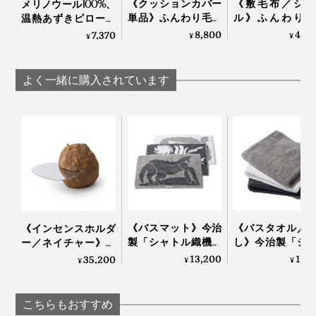
《クッションカバー
《敷毛布／シン
メリノウール100%、
単品》ふんわり毛足
ル》ふんわり毛
温熱あずきピロー付
2cmのメリノウール
1.7cmのメリノ
き「ボアマフラー」
8,800
40,
7,370
¥
¥
¥
が気持ちいい！腰も
ルが気持ちいい
｜SERENE
実は、グレーは、目にとって一番“自然”な色。
お腹も暖かい「クッ
中も腰も温まる
ションカバー」｜
毛布」｜LOOM
よく一緒に購入されています
LOOM & SPOOL ル
SPOOL ルームア
プロカメラマンやカメラ好きにはよく知られています
なかでも『SERENE』は、糸の準備から毛布の仕上げ
ームアンドスプール
スプール SERENE
が、写真撮影では、被写体を肉眼で見た時にもっとも近
SERENE
まで、すべて一か所でできる国内唯一の工場で、熟練職
い、自然な明るさを「標準露出」と呼びます。
人たちがつくっています。
この明るさを確認するためのカード、「標準反射板」の
肌触りといい、軽さといい、自然のやさしさを感じる寝
色こそグレーなのです。
心地です。
《バスマット》今治
《バスタオル／
《インセンスホルダ
製「シャトル織機」
し》今治製「シ
ー／ネイチャー》鞍
でゆっくり織った、
ル織機」でゆっ
馬石を使った、アー
13,200
11,
35,200
¥
¥
¥
アートなバスマット
織った、育つタ
トな香立て｜siki
｜SHUTTLE 1963
｜SHUTTLE 1963
こちらもおすすめ