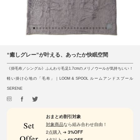
“癒しグレー”が叶える、あったか快眠空間
《掛毛布／シングル》ふんわり毛足1.7cmのメリノウールが気持ちいい！
軽い掛け心地の「毛布」｜LOOM & SPOOL ルームアンドスプール
SERENE
おまとめ割引対象
Set
対象商品
なら組み合わせ自由！
2点購入 ➔
3%OFF
Offer
4点以上 ➔
6%OFF