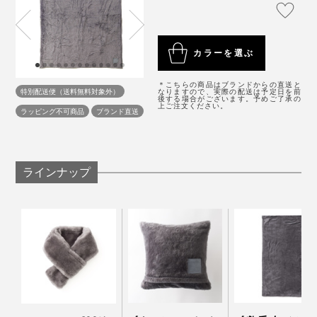
サイズ：（約）幅150×長さ200cm（シングルサイ
使い始めた日やプレゼントされた日を書けるネームタグつき。毛布の端は、編み
た、と廣瀬さんは話します。
毛足の長いウールにプリント・蒸し加工することで、穏
立てたままなので、メリノウールの柔らかさをめいっぱい味わえる（端は、染め
ズ）
やかな陰影が生まれています。
残しや、白地が混じったりする場合があります）
重さ：約2kg
秋から冬と、春先は、この毛布1枚で。いちばん寒い真
たしかに、この毛布だけで、「寝室の雰囲気が上がる」
カラーを選ぶ
素材：パイル部分（起毛部分）／ウール100％、地糸
冬は、羽毛布団など掛布団の上に毛布をのせて。
さすがは130年の歴史がある“毛布のまち”、大阪・泉大
「起きたばかりの無造作のままできれい」を実感。
（基布部分）／ポリエステル100％
津製。
＊こちらの商品はブランドからの直送と
製造国：日本
特別配送便（送料無料対象外）
なりますので、実際の配送は予定日を前
自然のやさしさ、暖かさに包まれて、いつでも、心地よ
後する場合がございます。予めご了承の
もし、羽毛布団に加えて、好きなベッドカバーも選んだ
上ご注文ください。
ラッピング不可商品
ブランド直送
く眠れます。
としたら、だいたい5万円以上はかかることを考える
と、毛布1枚でインテリアが決まるって、画期的だと思
います。
ラインナップ
この冬、メリノウールならではの暖かさと、目に優し
い“癒しグレー”に包まれて、心地よい眠りを味わってく
ださい。