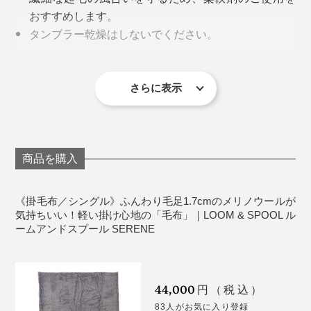
おすすめします。
がある。グレーの毛布といっても、こんなにかっこいい
タンブラー乾燥はしないでください。
毛布はなかなかない。
ウールは天然素材のため、毛落ちがあります。
さらに、毛布の両端を編み立てたままにしているので、
ウール毛布は細かい毛羽が製品に残っているため、
ハーフケットやロングブランケットを寝起きに羽織るア
男性も女性も、大人も赤ちゃんも。ベッドカバーを掛け
ふつうの毛布より約10cm幅が広い。寝返りを打って
使い始めは、濃い色の服に細かい毛羽が付くことが
イデアは暖かくていいなと思った。パジャマやスウェッ
さらに表示
なくても、これ1枚で、寝室の顔になれる。長年、ずっ
も、はだけにくいつくりです。
あります。
ト姿もおしゃれに見える」
と使える。ありそうでなかった毛布です。
天然素材を染めているため、製造時期によって、グ
レーの色味に違いが出る場合があります。
制作者の廣瀬友子さんによると、私たちがイメージす
生産工程の都合上、プリントの色が端まで入らず
る、寝具としての毛布は、海外にはあまりないそう。
商品を購入
に、白地が見える場合があります、また、毛足の方
向によっては芯地のポリエステルが見えることがあ
日本ならではの寝具だなんて、おもしろいですね。
《掛毛布／シングル》ふんわり毛足1.7cmのメリノウールが
ります。
気持ちいい！軽い掛け心地の「毛布」｜LOOM & SPOOL ル
ームアンドスプール SERENE
洗濯後、表面の風合いが変化することもあります
そのせいか、毛布は長らく、海外に溢れるベッドカバー
が、肌触りや暖かさは、ほとんど変わりません。
のように、ファブリックデザインの影響を受けてこなか
った存在。
《商品仕様》
44,000
円（税込）
だから、現代のインテリアに合う毛布をつくりたかっ
1色で描いたようには見えない、味わい深いグレーは、
83人がお気に入り登録