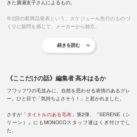
きた廣瀬友子さんによるもの。
（その分、価格も高価になりがち）。
年2回の新商品発表という、スケジュール先行のものづ
くりに疑問を感じて、メーカーから独立。
続きを読む
以来、息の長いものづくりを追求し続け、2019年、現
代の暮しに合う上質な寝具を目指すブランド
『LOOM&SPOOL』を設立、『SERENE』が誕生しまし
寝転ぶと、手や足が沈むような、ふんわりした心地で、
た。
これは至福の気持ちよさ！
《ここだけの話》編集者 高木はるか
フワッフワの毛並みに、自然を思わせる表情のあるグレ
ー。ひと目で「気持ちよさそう！」と惹かれました。
『SERENE』は、ニューマイヤー毛布といって、もと
さすが「
タイトルのある毛布
」第2弾、『SERENE（シ
は保温力の低いアクリル製やポリエステル製の毛布を、
リーン）』にもMONOCOスタッフ達はくぎ付けでし
もっと暖かくするための製法でつくっています。
た。