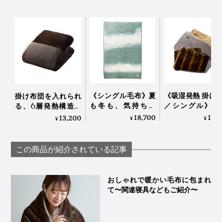
グレーの光の反射率は18％で、人間の肌や青空や雲、緑
《シングル毛布》夏
《吸湿発熱 掛け
掛け布団を入れられ
も冬も、気持ちい
／シングル》1
る、6層発熱構造の
の木々、あらゆる自然物の光の反射率も同じく平均
い！綿毛布の自然な
5℃アップ！ 軽
「オールインワン毛
18,700
13,
13,200
¥
¥
¥
18％。
柔らかさ｜FLOOD
なめらかさが格
布」｜CRESCALORE
OF LIGHT（LOOM＆
「毛布」｜CAL
私たちが自然を眺める時、目は、力みのないリラックス
SPOOL）
NIDO notteⅢ
この商品が紹介されている記事
状態にありますが、『SERENE』のグレーを見る時
も、同じように目が安らいでいると言えるでしょう。ま
おしゃれで暖かい毛布に包まれ
さに、癒しのグレーです。
て〜関連寝具などもご紹介〜