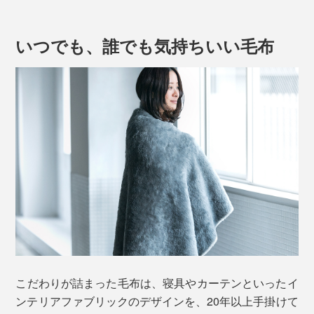
ら、フワッフワの肌触りです。
いつでも、誰でも気持ちいい毛布
たっぷり毛足が1.7cmもあるメリノウールが、土台の基
布（ポリエステル100％）に密に編み込まれているか
ら、心地よい仕上がりです。
昔ながらのウール毛布は、タテ糸とヨコ糸を二重に織っ
てから起毛させる、毛足の短い織り毛布が主流。
こだわりが詰まった毛布は、寝具やカーテンといったイ
ンテリアファブリックのデザインを、20年以上手掛けて
密に織る分、暖かさは十分でしたが、重さもありました