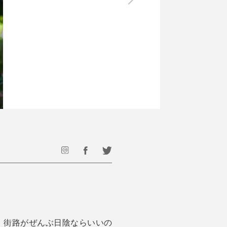
最後のひと口までキンキン
ドリンク
旅行
フード
アウトドア
旅行遊び／その他
。街路がぜんぶ日陰ならいいの