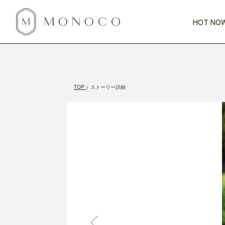
HOT NOW
新商品
CATEGORY
PRICE
SCENE
HOT NOW!
GIFTS
インテリア
1,000円未満
1,000円 
TOP
ストーリー詳細
今週のT
カテゴリから探す
価格から探す
シーンから探す
すべて
すべて
特別な贈りもの
家具
すべての
会話が弾む
収納
特集一
気のきく手土産
照明
毎日使ってね
インテリア雑貨
おまと
ベランダ・庭
アウト
インテリア／そ
キッチン
すべて