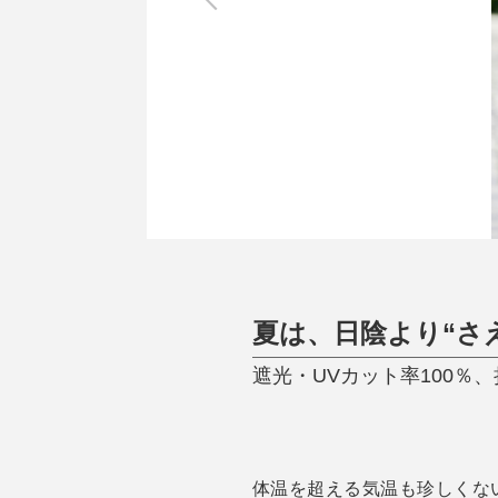
調理家電
調理器具
食器
タオル・ふきん
キッチン雑貨
夏は、日陰より“さ
遮光・UVカット率100％、
体温を超える気温も珍しくな