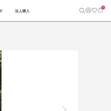
0
す
法人購入
WORK
ビジネス
ENJOY
寝具
10,000円 - 30,000円
30,000円以上
べて
すべて
すべて
すべて
らめきデスク
PC・スマホ関連
お出かけスパイス
敷き寝具
っと一息ふぅ
椅子・クッション
思い出トラベル
掛け寝具
っぱり清潔感
収納
外で過ごすって最高
パジャマ
事へGO
ビジネス／小物
好き・・にどっぷり
枕・小物
食料品
旅行・遊び
すべて
すべて