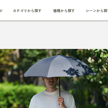
!
カテゴリから探す
価格から探す
シーンから探
つめた〜い夏、どうぞ！
HEALTHY
家電
HOME
ファッション
- 3,000円
3,000円 - 5,000円
5,000円 - 10,000円
OP10
すべて
すべて
すべて
すべて
す
朝までぐっすり
リビング家電
居心地のいい空間
服
ひ
商品 (新着順)
本気で休む
キッチン家電
家事ルンルン
バッグ
ほ
覧
いつも清潔
美容・健康家電
食いしん坊クラブ
靴・靴下
や
じぶんメンテナンス
オーディオ家電
料理と団らん
レイングッズ
仕
め割引
おうちエクササイズ
ファッション／小物
レット
の他
日用品
健康・美容
すべて
すべて