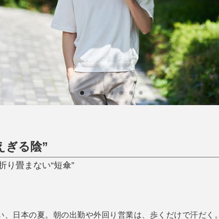
ひんやり今治タオル、生き返る〜
掃除・洗濯
肌・髪ケア
タオル
バスグッズ
スリッパ
ひんやりグッズ
防災用品
あったかグッズ
水筒
健康グッズ
日用品／その他
オーラルケア
えぎる陰”
折り畳まない“短傘”
い、日本の夏。朝の出勤や外回り営業は、歩くだけで汗だく