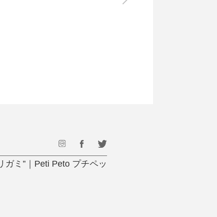
最後のひと口までキンキン
ドリンク
旅行
フード
アウトドア
旅行遊び／その他
｜Peti Peto プチペッ