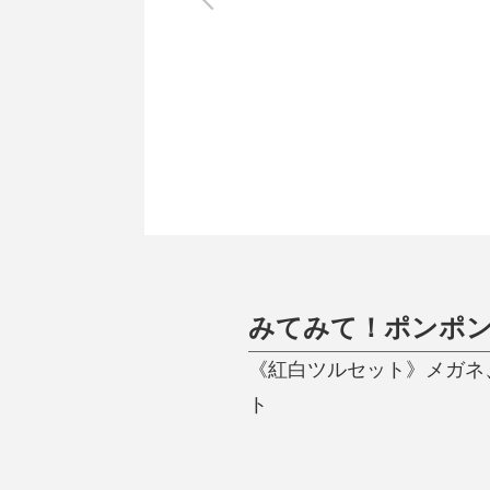
調理家電
調理器具
食器
タオル・ふきん
キッチン雑貨
みてみて！ポンポ
《紅白ツルセット》メガネ、ス
ト