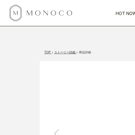
HOT NOW
新商品
CATEGORY
PRICE
SCENE
HOT NOW!
GIFTS
インテリア
1,000円未満
1,000円 
TOP
ストーリー詳細
商品詳細
今週のT
カテゴリから探す
価格から探す
シーンから探す
すべて
すべて
特別な贈りもの
家具
すべての
会話が弾む
収納
特集一
気のきく手土産
照明
毎日使ってね
インテリア雑貨
おまと
ベランダ・庭
アウト
インテリア／そ
キッチン
すべて