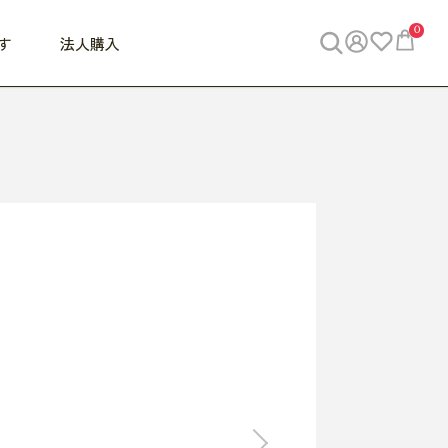
0
す
法人購入
WORK
ビジネス
ENJOY
寝具
10,000円 - 30,000円
30,000円以上
べて
すべて
すべて
すべて
らめきデスク
PC・スマホ関連
お出かけスパイス
敷き寝具
っと一息ふぅ
椅子・クッション
思い出トラベル
掛け寝具
っぱり清潔感
収納
外で過ごすって最高
パジャマ
事へGO
ビジネス／小物
好き・・にどっぷり
枕・小物
食料品
旅行・遊び
すべて
すべて