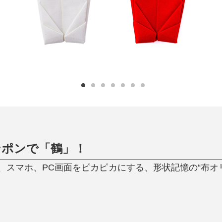
ひんやり今治タオル、生き返る〜
掃除・洗濯
肌・髪ケア
タオル
バスグッズ
スリッパ
ひんやりグッズ
防災用品
あったかグッズ
水筒
健康グッズ
日用品／その他
オーラルケア
ンポンで「鶴」！
マホ、PC画面をピカピカにする、形状記憶の“布オリガミ”