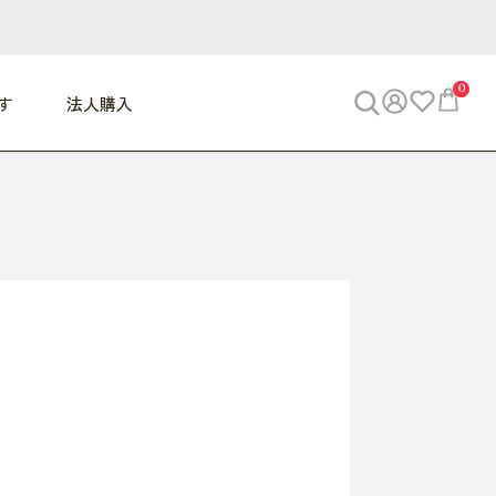
0
す
法人購入
WORK
ビジネス
ENJOY
寝具
10,000円 - 30,000円
30,000円以上
べて
すべて
すべて
すべて
らめきデスク
PC・スマホ関連
お出かけスパイス
敷き寝具
っと一息ふぅ
椅子・クッション
思い出トラベル
掛け寝具
っぱり清潔感
収納
外で過ごすって最高
パジャマ
事へGO
ビジネス／小物
好き・・にどっぷり
枕・小物