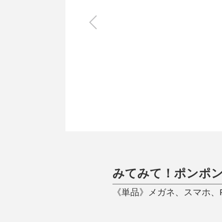
キッチン
すべて
調理家電
調理器具
食器
タオル・ふきん
キッチン雑貨
みてみて！ポンポ
《単品》メガネ、スマホ、PC