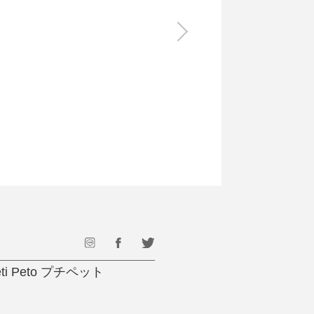
食料品
旅行・遊び
すべて
すべて
最後のひと口までキンキン
ドリンク
旅行
フード
アウトドア
旅行遊び／その他
Peto プチペット