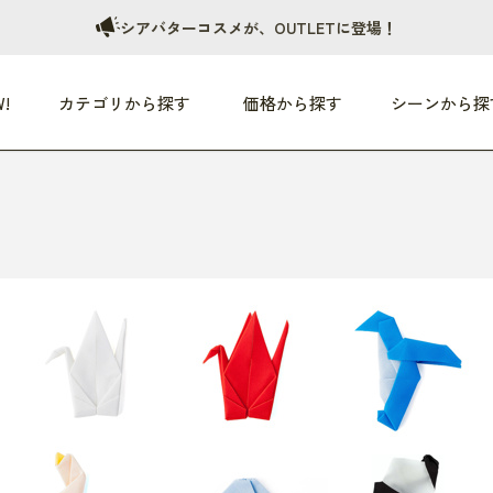
シアバターコスメが、OUTLETに登場！
!
カテゴリから探す
価格から探す
シーンから探
つめた〜い夏、どうぞ！
HEALTHY
家電
HOME
ファッション
- 3,000円
3,000円 - 5,000円
5,000円 - 10,000円
OP10
すべて
すべて
すべて
すべて
す
朝までぐっすり
リビング家電
居心地のいい空間
服
ひ
商品 (新着順)
本気で休む
キッチン家電
家事ルンルン
バッグ
ほ
覧
いつも清潔
美容・健康家電
食いしん坊クラブ
靴・靴下
や
じぶんメンテナンス
オーディオ家電
料理と団らん
レイングッズ
仕
め割引
おうちエクササイズ
ファッション／小物
レット
の他