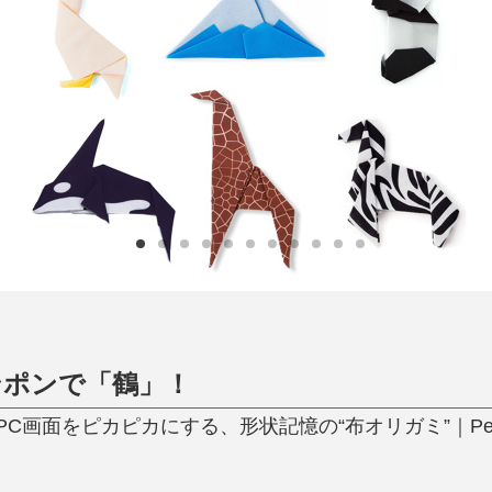
日用品
健康・美容
すべて
すべて
ひんやり今治タオル、生き返る〜
掃除・洗濯
肌・髪ケア
タオル
バスグッズ
スリッパ
ひんやりグッズ
防災用品
あったかグッズ
水筒
健康グッズ
日用品／その他
オーラルケア
ンポンで「鶴」！
画面をピカピカにする、形状記憶の“布オリガミ”｜Peti 