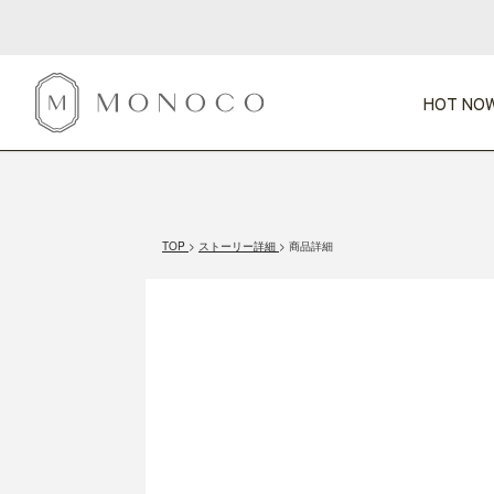
HOT NOW
新商品
CATEGORY
PRICE
SCENE
HOT NOW!
GIFTS
インテリア
1,000円未満
1,000円 
TOP
ストーリー詳細
商品詳細
今週のT
カテゴリから探す
価格から探す
シーンから探す
すべて
すべて
特別な贈りもの
家具
すべての
会話が弾む
収納
特集一
気のきく手土産
照明
毎日使ってね
インテリア雑貨
おまと
ベランダ・庭
アウト
インテリア／そ