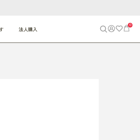
0
す
法人購入
WORK
ビジネス
ENJOY
寝具
10,000円 - 30,000円
30,000円以上
べて
すべて
すべて
すべて
らめきデスク
PC・スマホ関連
お出かけスパイス
敷き寝具
っと一息ふぅ
椅子・クッション
思い出トラベル
掛け寝具
っぱり清潔感
収納
外で過ごすって最高
パジャマ
事へGO
ビジネス／小物
好き・・にどっぷり
枕・小物