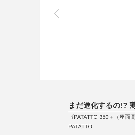
キッチン
すべて
調理家電
調理器具
食器
タオル・ふきん
キッチン雑貨
まだ進化するの!? 
《PATATTO 350＋
PATATTO