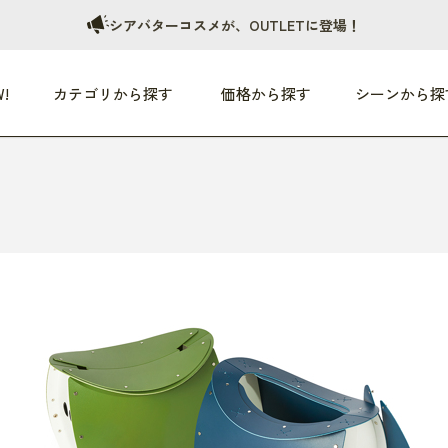
シアバターコスメが、OUTLETに登場！
!
カテゴリから探す
価格から探す
シーンから探
つめた〜い夏、どうぞ！
HEALTHY
家電
HOME
ファッション
- 3,000円
3,000円 - 5,000円
5,000円 - 10,000円
OP10
すべて
すべて
すべて
すべて
す
朝までぐっすり
リビング家電
居心地のいい空間
服
ひ
商品 (新着順)
本気で休む
キッチン家電
家事ルンルン
バッグ
ほ
覧
いつも清潔
美容・健康家電
食いしん坊クラブ
靴・靴下
や
じぶんメンテナンス
オーディオ家電
料理と団らん
レイングッズ
仕
め割引
おうちエクササイズ
ファッション／小物
レット
の他