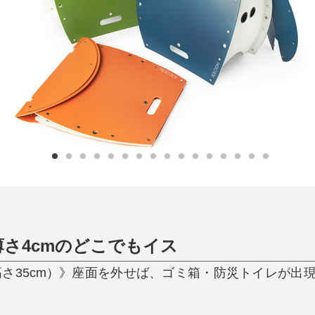
日用品
健康・美容
すべて
すべて
ひんやり今治タオル、生き返る〜
掃除・洗濯
肌・髪ケア
タオル
バスグッズ
スリッパ
ひんやりグッズ
防災用品
あったかグッズ
水筒
健康グッズ
日用品／その他
オーラルケア
薄さ4cmのどこでもイス
（座面高さ35cm）》座面を外せば、ゴミ箱・防災トイレが