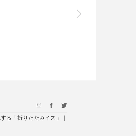
食料品
旅行・遊び
すべて
すべて
最後のひと口までキンキン
ドリンク
旅行
フード
アウトドア
旅行遊び／その他
出現する「折りたたみイス」｜