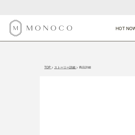
HOT NOW
新商品
CATEGORY
PRICE
SCENE
HOT NOW!
GIFTS
インテリア
1,000円未満
1,000円 
TOP
ストーリー詳細
商品詳細
今週のT
カテゴリから探す
価格から探す
シーンから探す
すべて
すべて
特別な贈りもの
家具
すべての
会話が弾む
収納
特集一
気のきく手土産
照明
毎日使ってね
インテリア雑貨
おまと
ベランダ・庭
アウト
インテリア／そ