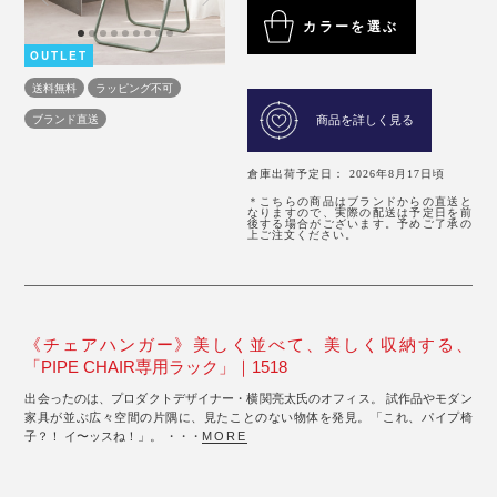
カラーを選ぶ
OUTLET
送料無料
ラッピング不可
ブランド直送
商品を詳しく見る
倉庫出荷予定日： 2026年8月17日頃
＊こちらの商品はブランドからの直送と
なりますので、実際の配送は予定日を前
後する場合がございます。予めご了承の
上ご注文ください。
《チェアハンガー》美しく並べて、美しく収納する、
「PIPE CHAIR専用ラック」｜1518
出会ったのは、プロダクトデザイナー・横関亮太氏のオフィス。 試作品やモダン
家具が並ぶ広々空間の片隅に、見たことのない物体を発見。「これ、パイプ椅
子？！ イ〜ッスね！」。 ・・・
MORE