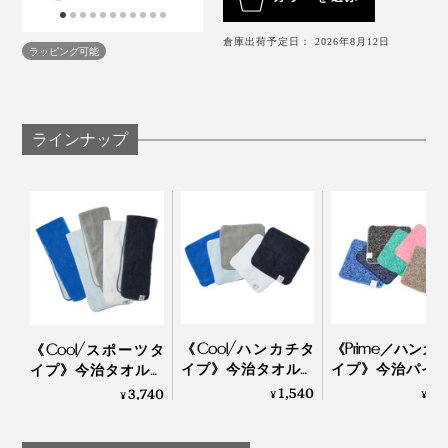
３色の糸を使ったミックス調で、スポーティーすぎず身
につけやすいデザイン。シックな色から鮮やかな色まで
倉庫出荷予定日： 2026年8月12日
ラッピング可能
６色あるので、家族で色違いで揃えたり、用途によって
使い分ける楽しみも。
ラインナップ
肌に触れた時の感触も、本品は通気性があってサラサ
ラ。他と比べて、濡らすとペタッとくっつくような張り
つき感がありません。
接触冷感のQ-max値は飛び抜けて高いわけではないもの
薬品などで生地に後加工しているものと違い、繊維の構
の、ひんやり感はしっかり。何より、表地が今治タオル
造上の工夫でひんやり感をつくっているため、洗濯を繰
になっているのは、おそらく本品だけ。
り返しても機能は損なわれません。
《Cool/ハンカチタ
《Prime／ハンカ
《Cool/スポーツタ
イプ》今治タオルと
イプ》今治パイ
暑さが怖くて見送ってきた夏フェスも、このタオルがあ
イプ》今治タオルと
まだまだ冷感素材が一般的ではなかった10年以上前のこ
冷感生地のハイブリ
冷感生地のハイ
冷感生地のハイブリ
1,540
1,
3,740
¥
¥
れば参加できそうです。
¥
写真左から「ピンク」「ネイビー」「ブルー」「グリーン」「ブラウン」「ブラ
ッドタオル｜ー℃
ッドタオル｜ー℃
ッドタオル｜ー℃
と。この糸にたどり着くのには、試行錯誤の連続だった
ック」
とか。