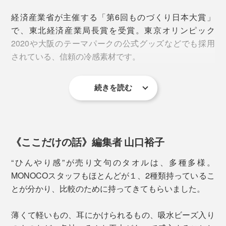
経済産業省が主催する「第6回ものづくり日本大賞」
で、東北経済産業局長賞を受賞。東京オリンピック
2020や大阪のテーマパークの公式グッズなどでも採用
されている、信頼の冷感素材です。
続きを読む
ひんやり感の指標である接触冷感「Q-max値
」は
（※）
0.312。一般的に、0.2以上のものが接触冷感素材とされ
ています。
《ここだけの話》編集者 山口裕子
※皮膚から生地へ“瞬間的にどれだけ熱が移動したか”を示す数値
“ひんやり感”が売り文句のタオルは、多種多様。
タオルを首にかければ、全身を駆けめぐるひんやり感。
ひんやり感に加えて優秀なのが肌ざわり。
MONOCOスタッフもほとんどが１、2種類持っているこ
首には太い血管があるので、首を冷やすと冷えた血液が
とが分かり、比較のために持ってきてもらいました。
全身に送られ、熱中症対策にも一役買います。
冷感素材の中には、濡らすと肌にペタッと張りつき感の
あるもの、乾いた状態だとごわつくものなどいろいろで
薄くて軽いもの、耳にかけられるもの、吸水ビーズ入り
ウォーキングやトレーニング、スポーツ観戦やフェス、
すが、本品は濡らしても乾いていても、サラサラで柔ら