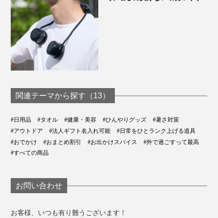
関連テーマから探す（13）
#日用品
#タオル
#健康・美容
#ひんやりグッズ
#暑さ対策
#アウトドア
#法人ギフト名入れ可能
#日常をひとランク上げる道具
#おでかけ
#おまとめ割引
#お出かけスパイス
#外で過ごすって最高
#すべての商品
お問い合わせ
お客様、いつも有り難うございます！