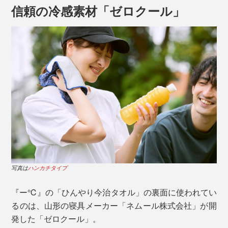
信頼の冷感素材「ゼロクール」
裏面は、接触冷感素材「ゼロクール」。
写真は
ハンカチタイプ
乾いた状態でもひんやりとした冷たさを感じますが、水
『ー℃』の「ひんやり今治タオル」の裏面に使われてい
で濡らすとさらにひんやり。体温でぬくもってきたら、
るのは、山形の寝具メーカー「ネムール株式会社」が開
パタパタと振って風に当てると冷たさが復活します。
発した「ゼロクール」。