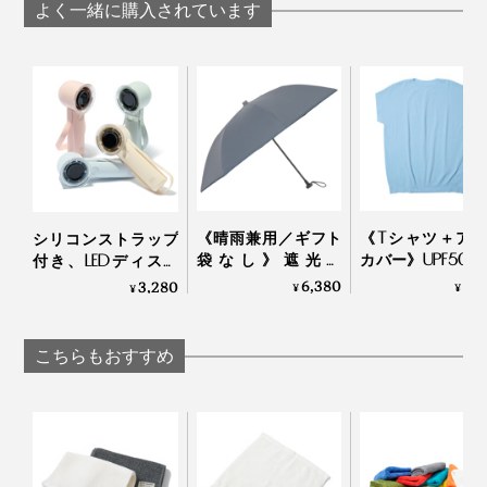
よく一緒に購入されています
温度計をモチーフにしたパッケージもデザイン性が高
く、プレゼントにもぴったり。好みを問わず、どんな年
代の方にも喜んで使ってもらえそうです。
《晴雨兼用／ギフト
《Tシャツ＋ア
シリコンストラップ
袋なし》遮光率
カバー》UPF50+
付き、LEDディスプ
100％、折り畳まな
い目なしで動き
レイの「大風量モバ
6,380
8,
3,280
¥
¥
¥
い“短傘”｜+TIC
い「サラリ T
イルファン」
HYBRID
Salari
こちらもおすすめ
課題は「熱」と「繊維の撚り」。
熱に弱く、熱をかけると溶けて硬化してしまうポリエチ
レンを、機械の熱に当てないようにゆっくり編み上げ。