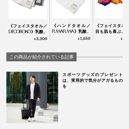
110本の繊維の撚り具合も、強すぎると硬くなり、ゆる
すぎると糸がバラけてしまうところ、「柔らかさ」と
「生地の強度」を両立する着地点を、“頭が痛くなるほ
《ハンドタオル／
《フェイスタオ
《フェイスタオル／
ど”何度も検証して探り当てたのだとか。
FUWAFUWA》乳酸パ
目も肌も喜ぶ、
DECOBOKO》乳酸パ
ワーで抗菌・防臭、
やかなオーガニ
ワーで抗菌・防臭、
1,650
4,
3,300
¥
¥
¥
スタイリスト監修の
タオル
冷感素材は数あれど、「肌ざわり、吸水性、速乾性」の
スタイリスト監修の
タオル｜BIO FOR
Hippopotamus
インテリアタオル｜
すべてを兼ね備えた上質なものは、多くはないと思いま
THE EARTH
BIO FOR THE EARTH
この商品が紹介されている記事
す。
スポーツグッズのプレゼント
は、実用的で気分がアガるもの
を