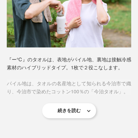
『ー℃』のタオルは、表地がパイル地、裏地は接触冷感
素材のハイブリッドタイプ。1枚で２役こなします。
パイル地は、タオルの名産地として知られる今治市で織
り、今治市で染めたコットン100％の「今治タオル」。
続きを読む
一般的なタオルよりもやや大きめループの立体的なジャ
カード織。糸面積が大きくなることで、吸汗性がアップ
し、肌あたりもふわふわです。