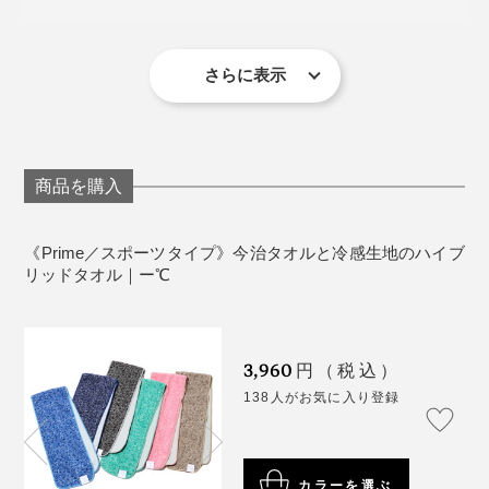
いい具合にひえっひえ。
ます。
製造国：愛媛県今治市(裏地は山形県ネムール株式会
社)
夏の外回り営業中、相手に会う前にこのタオルでクール
水道で水にさらしても弾いてなかなか浸透しないものが
＊洗濯する際はネットに入れてください（タンブラー乾燥不可）
冷感のあるポリエチレンに水晶などを形成する二酸化ケ
さらに表示
ダウンし、溶けかけたドリンクで喉をうるおすそう。汗
多いなか、本品はあっという間に浸透。パイル面だけで
イ素を練り込むことで、素早く熱を拡散し、熱を生地に
だく状態を見せることなく、シャキッと落ち着いて商談
なく、裏面でも汗を吸い取れます。
閉じ込めにくい原料を製造。
に臨めるのだとか。
その後、硬く絞って干したところ、しばらくすると他社
吸水速乾性の高いテイジンのウェーブロンを合わせ、極
商品を購入
製品からはポタポタと水が滴りましたが、本品は滴りま
細のマイクロファイバーに。１本の糸が110本のマイク
せんでした。つまりは、保水性力も高いということ。首
ロファイバーの束（フィラメント）でできています。
《Prime／スポーツタイプ》今治タオルと冷感生地のハイブ
にかけたときに服を濡らしてしまう不快感が少ないと感
リッドタオル｜ー℃
じました。
さらに、その糸をメッシュ状に編むことで、熱伝導性を
最大限に引き上げ。無数の隙間が、水分を素早く取り込
み、素早く拡散。タオルをパタパタするとひんやり感が
3,960
円（税込）
戻るのも、隙間から熱が逃げるためです。
138人がお気に入り登録
写真は
ハンカチタイプ
おしゃれなカラーリングも使いたくなる要素のひとつ。
カラーを選ぶ