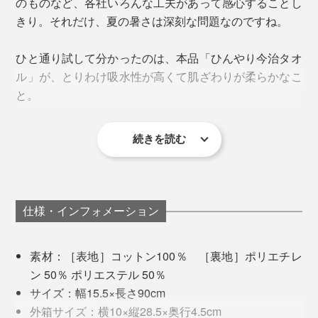
のものなど、各社いろんな工夫があって感心することし
夏の家事やガーデニング……、暑いと感じたら「ひんや
か。ずっと首にかけていても快適です。
きり。それだけ、夏の暑さは深刻な問題なのですね。
り今治タオル」を首にかけてください。
ひと通り試して分かったのは、本品「ひんやり今治タオ
ル」が、とりわけ吸水性が高くて肌ざわりが柔らかなこ
と。
続きを読む
仕様・インフォメーション
首の日除けにも
素材：［表地］コットン100％ ［裏地］ポリエチレ
ン 50％ ポリエステル 50％
乾いた状態で持ち歩き、暑さが厳しくなったら水で濡らして使うのがおすすめ
広報・玉木さんのおすすめは、凍らせたペットボトルを
サイズ：幅15.5×長さ90cm
包んで持ち歩く使い方。タオルが結露の水分を吸収し、
その秘密は「ゼロクール」の繊維の構造と編み方にあり
外箱サイズ：横10×縦28.5×奥行4.5cm