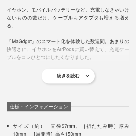
イヤホン、モバイルバッテリーなど、充電しなきゃいけ
折りたためば、コロンと丸いカタチ。しっかりとiPhone
ないものの数だけ、ケーブルもアダプタも増える増え
を固定できる、安定感のあるメタルボディ。
る。
ヒンジ部分は両側からネジ留めしており、とても頑丈で
す。
MagSafe対応のiPhnoeならば、スタンドに近づけるだけ
『MaGdget』のスマート化を体験した数週間。あまりの
でピタッと簡単吸着。
快適さに、イヤホンをAirPodsに買い替えて、充電ケー
スタンドの高さや角度は、無段階に調節できて、位置を
ブルをコレひとつにしたくなりました。
決めたらしっかり固定。
続きを読む
仕様・インフォメーション
サイズ（約）：直径57mm、［折たたみ時］厚み
18mm、［展開時］高さ150mm