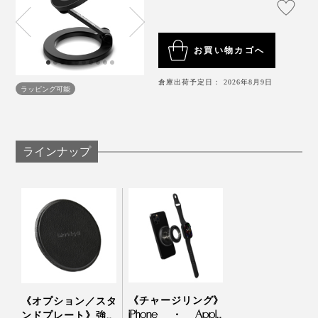
とができるのです。
一般的なマグネット式スタンドと「マジェットスタン
お買い物カゴへ
ド」の大きな違いは、底部にも強力なマグネットを搭載
《ケースをつけたままの使用について》
しているところ。
倉庫出荷予定日： 2026年8月9日
※MagSafe対応ケースであれば、問題なく使用可能です。
ラッピング可能
※MagSafe非対応ケースで分厚いケース（約2mm以上)や、特殊な形状のケ
ースでは上手く充電ができない場合がございます。 その場合はケースを外
して、充電してください。
だから、磁力が働く場所であれば、壁やホワイトボー
ド、キッチンなど、どこにでもスタンド設置ができちゃ
うのです。
ラインナップ
音が出ます
『MaGdge』の
チャージリング
との合わせ使いで、さら
《チャージリング》
《オプション／スタ
なる快適を体験してください。
iPhone・Apple
ンドプレート》強い