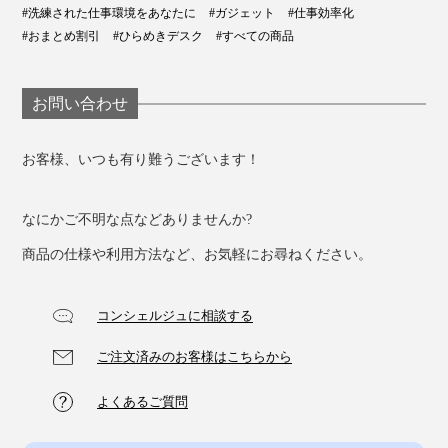
#洗練された仕事環境をあなたに
#ガジェット
#仕事効率化
カーナビの設置やアップデートが面倒で、iPhoneの地図
#おまとめ割引
#ひらめきデスク
#すべての商品
アプリを使って“カーナビ化”している人も多いはず。
その際、多くの車載スマホホルダーは、粘着テープで本
お問い合わせ
体を固定するものが多く、使わない時はちょっとジャマ
になってしまいます。
お客様、いつも有り難うございます！
「マジェットスタンド」なら、車のダッシュボードにプ
なにかご不明な点などありませんか?
レートを貼り付けておくだけで準備完了！
商品の仕様や利用方法など、お気軽にお尋ねください。
コンシェルジュに相談する
ご注文済みのお客様はこちらから
よくあるご質問