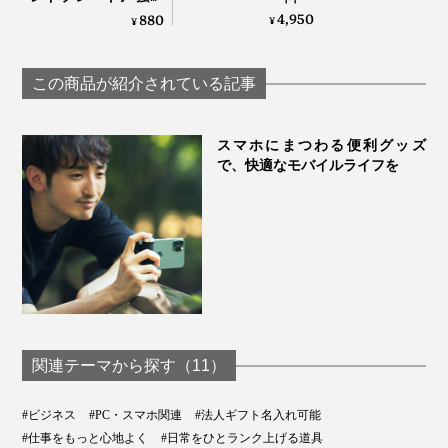
Watch・AirPodsのワ
磁力でカンタン設
4,950
880
¥
¥
イヤレス充電がひと
置、車載ホルダーや
つに！強い磁力でカ
デスクスタンドに安
ンタン設置できる
定感バツグン！「マ
この商品が紹介されている記事
「MagSafe対応ホー
ジェットスタンド」
ルドリング＋充電
車載ホルダー
専用マグネットプレ
器」｜MaGdget
ート｜MaGdget
スマホにまつわる便利グッズ
で、快適なモバイルライフを
関連テーマから探す（11）
※写真はイメージです。エアコンをご使用の際は、吹き出し口にスマホが当たらな
#ビジネス
#PC・スマホ関連
#法人ギフト名入れ可能
いよう設置してください
#仕事をもっと心地よく
#日常をひとランク上げる道具