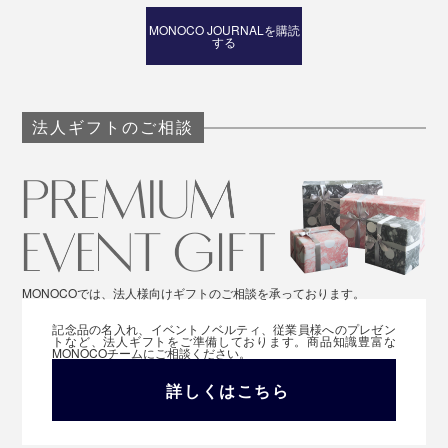
普通にデスク上に置いて使っても快適ですが、目線を高
MONOCO JOURNALを購読
する
くして設置したい方におすすめしたいのが、付属のプレ
ートを使ったスタンド固定。
法人ギフトのご相談
MONOCOでは、法人様向けギフトのご相談を承っております。
記念品の名入れ、イベントノベルティ、従業員様へのプレゼン
トなど、法人ギフトをご準備しております。商品知識豊富な
MONOCOチームにご相談ください。
詳しくはこちら