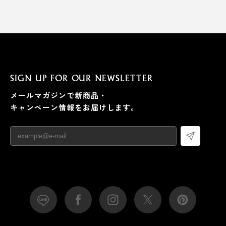
モニタースタンドの上や、棚の上にプレートを貼り付け
ることで、iPhone画面をどんな角度で固定してもズレる
ことなく作業サクサク。
目線の先にiPhone画面があると、顔を向けるだけでロッ
SIGN UP FOR OUR NEWSLETTER
ク解除もスムーズ。ビデオ会議をする際も、2画面あれ
メールマガジンで新商品・
ばサイト検索やメールの確認もできて快適そのもの。
キャンペーン情報をお届けします。
車載用とデスク用、それぞれにプレートを貼り付けたい
方は、オプションの「
スタンドプレート
」を追加でご購
入ください。