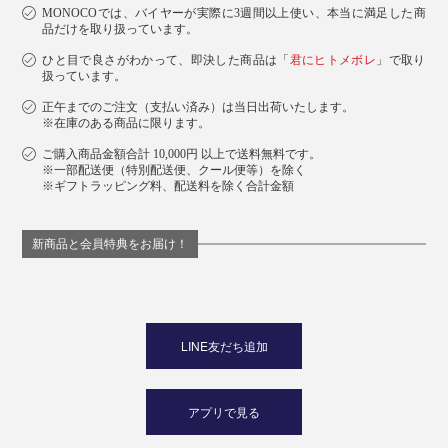
MONOCOでは、バイヤーが実際に3週間以上使い、本当に満足した商
品だけを取り扱っています。
デスクスタンド
ひと目で良さがわかって、即決した商品は「
君にヒトメボレ
」で取り
扱っています。
正午までのご注文（支払い済み）は当日出荷いたします。
※在庫のある商品に限ります。
ご購入商品金額合計 10,000円 以上で送料無料です。
※一部配送便（特別配送便、クール便等）を除く
※ギフトラッピング料、配送料を除く合計金額
新商品と会員特典をお届け！
写真はスタンド（本品）と「
チャージリング
」を装着
LINE友だち追加
オフィスや在宅でのデスクワークで、iPhoneとパソコン
アプリで見る
の2画面使いに便利。