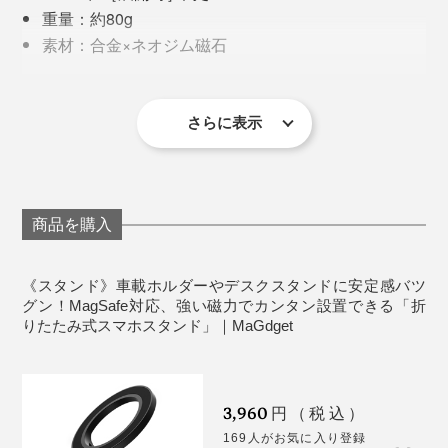
重量：約80g
素材：合金×ネオジム磁石
写真はスタンド（本品）と「
チャージリング
」を装着
付属品：スタンド本体、スタンドプレート1枚、サポ
ートプレート1枚、取扱説明書、保証書（保証期間：
付属の「サポートプレート」を貼り付ければ、MagSafe
マグネットの磁力でここまでデジタルライフがスマート
90日 ※初期不良の交換、修理の対応期間は、お届け後
さらに表示
非対応のワイヤレス充電対応機器（iPhone8以降や各種
になるなんて……。これはきっと、Appleファンの心を
7日以内となります）
スマートフォン）でも使用可能です。
惹きつけてやまないはず！磁石だけに（笑）
iPhone吸着面と底面には、マグネットの中で最も強力と
商品を購入
されるネオジム磁石を使用しています。
《スタンド》車載ホルダーやデスクスタンドに安定感バツ
「ネオジム磁石」とは、レアアースの一種であるネオジ
グン！MagSafe対応、強い磁力でカンタン設置できる「折
りたたみ式スマホスタンド」｜MaGdget
ムと、鉄やホウ素などを原料に使った磁石。
鉄の酸化物を主な原料とする「フェライト磁石」と比較
すると、その強さは約10倍！だから、 iPhone 14
3,960
円（税込）
ProMaxに吸着させても、その重さをしっかり支えるこ
169人がお気に入り登録