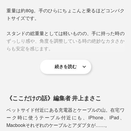
写真はスタンド（本品）と「
チャージリング
」を装着
重量は約80g。手のひらにちょこんと乗るほどコンパク
トサイズです。
ホールドリングとMagSafe対応のワイヤレス充電器が、
マグネットの磁力で一体化した「
チャージリング
」。
スタンドの総重量としては軽いものの、手に持った時の
ずっしり感や、角度を調整している時の絶妙なカタさか
その画期的なスマートガジェットを装着したまま、さら
らも安定を感じます。
に磁力で合体できる「マジェットスタンド」です。
続きを読む
《ここだけの話》編集者 井上まさこ
ベットサイド付近にある充電器とケーブルの山。在宅ワ
ーク時に使うテーブル付近にも、iPhone、iPad、
Macbookそれぞれのケーブルとアダプタが……。