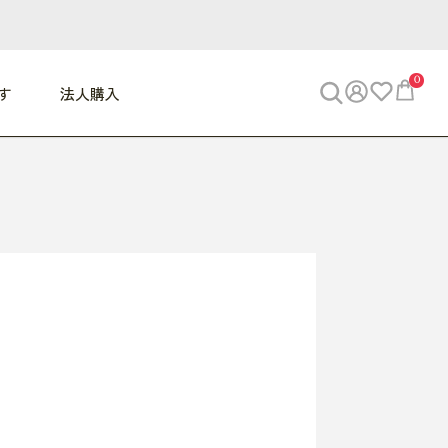
0
す
法人購入
WORK
ビジネス
ENJOY
寝具
10,000円 - 30,000円
30,000円以上
べて
すべて
すべて
すべて
らめきデスク
PC・スマホ関連
お出かけスパイス
敷き寝具
っと一息ふぅ
椅子・クッション
思い出トラベル
掛け寝具
っぱり清潔感
収納
外で過ごすって最高
パジャマ
事へGO
ビジネス／小物
好き・・にどっぷり
枕・小物