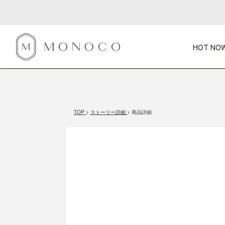
HOT NOW
新商品
CATEGORY
PRICE
SCENE
HOT NOW!
GIFTS
インテリア
1,000円未満
1,000円 
TOP
ストーリー詳細
商品詳細
今週のT
カテゴリから探す
価格から探す
シーンから探す
すべて
すべて
特別な贈りもの
家具
すべての
会話が弾む
収納
特集一
気のきく手土産
照明
毎日使ってね
インテリア雑貨
おまと
ベランダ・庭
アウト
インテリア／そ