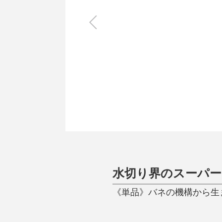
キッチン
すべて
調理家電
調理器具
食器
タオル・ふきん
キッチン雑貨
水切り界のスーパー
《単品》バネの機構から生まれ