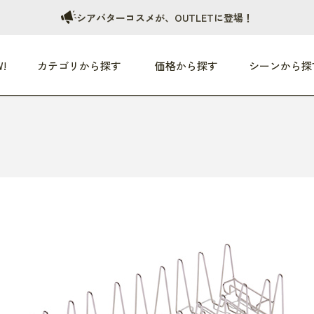
シアバターコスメが、OUTLETに登場！
!
カテゴリから探す
価格から探す
シーンから探
つめた〜い夏、どうぞ！
HEALTHY
家電
HOME
ファッション
- 3,000円
3,000円 - 5,000円
5,000円 - 10,000円
OP10
すべて
すべて
すべて
すべて
す
朝までぐっすり
リビング家電
居心地のいい空間
服
ひ
商品 (新着順)
本気で休む
キッチン家電
家事ルンルン
バッグ
ほ
覧
いつも清潔
美容・健康家電
食いしん坊クラブ
靴・靴下
や
じぶんメンテナンス
オーディオ家電
料理と団らん
レイングッズ
仕
め割引
おうちエクササイズ
ファッション／小物
レット
の他