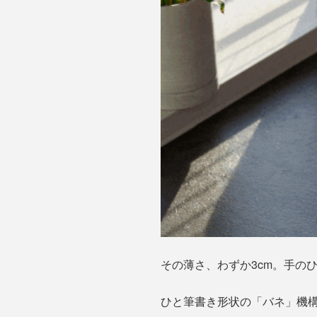
その薄さ、わずか3cm。手の
ひと筆書き形状の「バネ」機