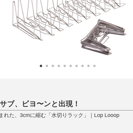
日用品
健康・美容
すべて
すべて
ひんやり今治タオル、生き返る〜
掃除・洗濯
肌・髪ケア
タオル
バスグッズ
スリッパ
ひんやりグッズ
防災用品
あったかグッズ
水筒
健康グッズ
日用品／その他
オーラルケア
サブ、ビヨ〜ンと出現！
た、3cmに縮む「水切りラック」｜Lop Looop