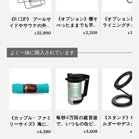
みやすい。
4. シート座面部分の角も同様にフレームに引っ掛けて完
成！
《オプション》寝そ
《オプション》
《R CLIP》 プールサ
テレビを観る時は、オットマンなどを置いて、足を預け
べったままでも手が
ライニングチェ
イドやサウナの外気
た方がラクチンです。
届く、『Lafuma』の
座ったまま手が
浴にも！宇宙飛行士
2,200
15,
32,890
¥
¥
¥
リクライニングチェ
三角形の「サイ
の寝姿勢から生まれ
ア専用「ドリンクホ
ーブル」｜Lafuma
た「バカンスチェ
高級ソファのような質感なのに水を弾くから、うっかり
ルダー」｜Lafuma
ア」｜Lafuma
よく一緒に購入されています
飲み物をこぼしちゃってもすぐに拭き取れるところも気
に入ってます。
スペースに余裕がある方、連続ドラマを長時間かけてイ
ッキ見したい派は、背もたれの角度や姿勢を変えられる
リクライニングチェア
の方をどうぞ！
フレームを持ち運ぶ際は、付属のフックを装着すればき
毎秒4万回の超音波
《スタンド》車
《カップル・ファミ
ゅっとコンパクトに。女性が片手でカンタンに持ち運べ
で、いつもの缶ビー
ルダーやデスク
リーサイズ》海にも
ルからクリーミーな
ンドに安定感バ
人にも“優しい” - 砂が
3,608
3,
6,380
る軽さです。
¥
¥
¥
感動泡｜トロ泡サー
ン！MagSafe対
つかないビーチブラ