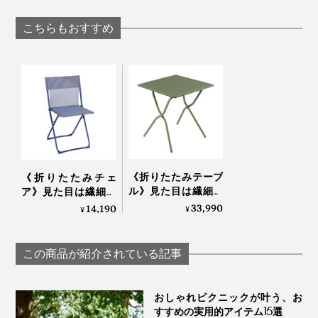
バー
強い磁力でカン
ンケット | BEACH-
設置できる「折
FRIENDLY BEACH
こちらもおすすめ
たみ式スマホス
BLANKET / LARGE
ド」｜MaGdget
写真は、リクライニングチェア「
RSX CLIP AirComfort
」
普段はリビングを定位置にして、夕涼みしたい時だけベ
ランダへ。休日はお庭やバルコニー、車に積んでキャン
《折りたたみテーブ
《折りたたみチェ
プ場へ。
ル》見た目は繊細な
ア》見た目は繊細な
のに、水や紫外線に
のに、水や紫外線に
33,990
14,190
¥
¥
強い「バルコニーテ
強い「バルコニーチ
ーブル」｜Lafuma
ェア」｜Lafuma
この商品が紹介されている記事
おしゃれピクニックが叶う、お
すすめの実用的アイテム15選