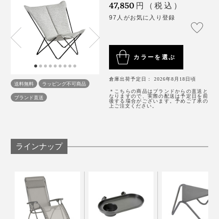
47,850
円（税込）
身長150cmの小柄体型な私のベスト姿勢は「あぐら」。
97人がお気に入り登録
3. 内側のマジックテープで固定する
カラーを選ぶ
倉庫出荷予定日： 2026年8月18日頃
送料無料
ラッピング不可商品
＊こちらの商品はブランドからの直送と
なりますので、実際の配送は予定日を前
ブランド直送
後する場合がございます。予めご了承の
上ご注文ください。
ラインナップ
座面の両端が、ちょうど膝を置ける広さで、スポッとは
まる感じが妙に落ち着く。
背もたれに肘を預けられるから、スマホ操作や雑誌も読