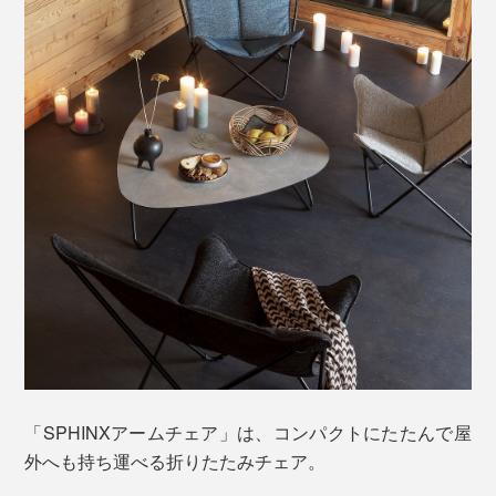
でラクに預けられる包容力。
美しい見た目と触り心地だけでなく、屋外使用にも耐え
うる機能性を兼ね備えています。
野外耐久性に優れたSunbrella®生地は、紫外線や雨、海
水、潮風などの自然環境にも強く、色あせやカビが発生
しにくいのが特徴です。
座面左右の角には、膝を掛けたり、足を乗せたり……ひ
とりひとりの体型によって、心地いいフォームはそれぞ
「SPHINXアームチェア」は、コンパクトにたたんで屋
れ。
外へも持ち運べる折りたたみチェア。