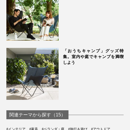
フレームは、リクライニングチェアと同様の高張力鋼を
「おうちキャンプ」グッズ特
用い、ポリエステル100％の粉体塗料で塗装し、耐久
集。室内や庭でキャンプを満喫
性・耐食性に優れた骨組に。
しよう
しなやかなエストラマー素材（ゴム）による特許構造の
ジョイント部分により、フローリングを傷つけず、座っ
た時の安定感も抜群です。
関連テーマから探す（15）
#インテリア
#家具
#ベランダ・庭
#旅行＆遊び
#アウトドア