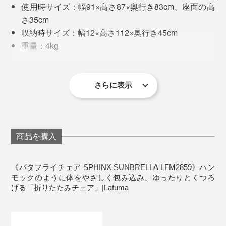
使用時サイズ：幅91×高さ87×奥行き83cm、座面の高
「SPHINXアームチェア」は、そんなわが家のサイズ感
さ35cm
にぴったりでした。
収納時サイズ：幅12×高さ112×奥行き45cm
重量：4kg
材質：［フレーム］高張力鋼（HLEスチール）、
2. 背もたれ部分から、シートの角をフレームに引っ掛け
［シート］ポリエステル（キルティング：Textile
る
Tundra Sunbrella）、［ジョイント］エラストマー
さらに表示
生産国：フランス
製品保証期間：お買い上げより5年間（フレームの
み）
商品を購入
《バタフライチェア SPHINX SUNBRELLA LFM2859》ハン
モックのように体をやさしく包み込み、ゆったりとくつろ
げる「折りたたみチェア」|Lafuma
折りたたみチェアだから快適度合いも落ちるものと思い
きや、ハンモックのような包まれ具合が心地いい！