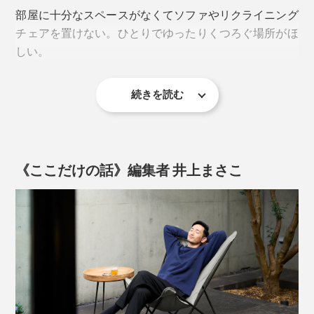
いろんな姿勢をとるうちにベストポジションが見つかる
部屋に十分なスペースがなくてソファやリクライニング
はずです。
チェアを置けない。ひとりでゆったりくつろぐ場所がほ
しい。
さらに、フッ素による撥水加工が施されているため、多
少濡れてもすぐに拭き取れてすぐ乾き、汚れもつきにく
続きを読む
そんな方にも気軽に迎え入れていただけます。
いという頼もしさ。
使わない時は、シートを外してフレームを畳めばコンパ
万が一汚れてしまっても、水を含ませた布でふき取る
クトに収納も可能です。
か、水で薄めた中性洗剤を使って手洗いもOKだから、
《ここだけの話》編集者 井上まさこ
お手入れも手軽です。
お手持ちのオットマンと組み合わせれば、快適さも一層
増しますよ。