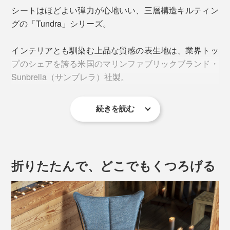
シートはほどよい弾力が心地いい、三層構造キルティン
グの「Tundra」シリーズ。
インテリアとも馴染む上品な質感の表生地は、業界トッ
プのシェアを誇る米国のマリンファブリックブランド・
Sunbrella（サンブレラ）社製。
続きを読む
“無重力”な寝心地の
リクライニングチェア
で、世界中に
熱烈なファンを生んだ『Lafuma』。
フランスの老舗アウトドアファニチャーブランドがつく
折りたたんで、どこでもくつろげる
る折りたたみ式「SPHINXアームチェア」は、くつろぎ
の質が違います。
本を読む、スマホを操作する際に、ちょうど肘を掛けら
れる背もたれの広さ。左右どちらかへ身を傾ければ頭ま