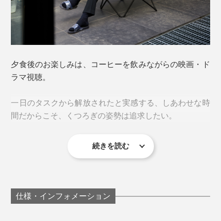
夕食後のお楽しみは、コーヒーを飲みながらの映画・ド
ラマ視聴。
しなやかな中材には、通気性・透湿性に優れたポリエス
組み立ては、至ってシンプル。
テル製パッドを採用しており、汗ばむ季節も快適です。
一日のタスクから解放されたと実感する、しあわせな時
間だからこそ、くつろぎの姿勢は追求したい。
1. フレームを広げる
続きを読む
いいソファを買いたいけど、スペースの問題でここ何年
も“検討中”状態。
『Lafuma』の
リクライニングチェア
を置きたかったけ
仕様・インフォメーション
れど、どうやらそのスペースもない……。