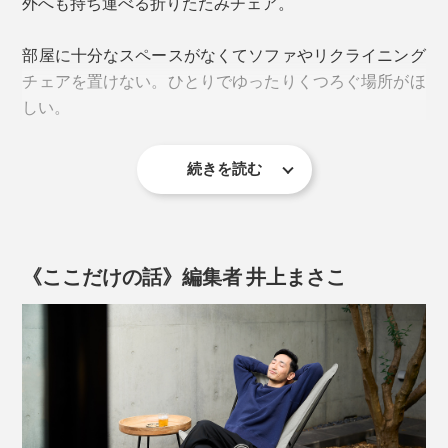
外へも持ち運べる折りたたみチェア。
いろんな姿勢をとるうちにベストポジションが見つかる
部屋に十分なスペースがなくてソファやリクライニング
はずです。
チェアを置けない。ひとりでゆったりくつろぐ場所がほ
しい。
さらに、フッ素による撥水加工が施されているため、多
少濡れてもすぐに拭き取れてすぐ乾き、汚れもつきにく
続きを読む
そんな方にも気軽に迎え入れていただけます。
いという頼もしさ。
使わない時は、シートを外してフレームを畳めばコンパ
万が一汚れてしまっても、水を含ませた布でふき取る
クトに収納も可能です。
か、水で薄めた中性洗剤を使って手洗いもOKだから、
《ここだけの話》編集者 井上まさこ
お手入れも手軽です。
お手持ちのオットマンと組み合わせれば、快適さも一層
増しますよ。