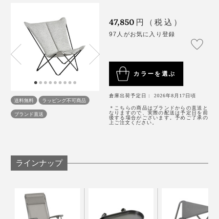
きや、ハンモックのような包まれ具合が心地いい！
47,850
円（税込）
身長150cmの小柄体型な私のベスト姿勢は「あぐら」。
97人がお気に入り登録
3. 内側のマジックテープで固定する
カラーを選ぶ
倉庫出荷予定日： 2026年8月17日頃
送料無料
ラッピング不可商品
＊こちらの商品はブランドからの直送と
なりますので、実際の配送は予定日を前
ブランド直送
後する場合がございます。予めご了承の
上ご注文ください。
ラインナップ
座面の両端が、ちょうど膝を置ける広さで、スポッとは
まる感じが妙に落ち着く。