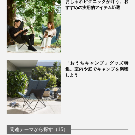
おしゃれピクニックが叶う、お
すすめの実用的アイテム15選
フレームは、リクライニングチェアと同様の高張力鋼を
「おうちキャンプ」グッズ特
用い、ポリエステル100％の粉体塗料で塗装し、耐久
集。室内や庭でキャンプを満喫
性・耐食性に優れた骨組に。
しよう
しなやかなエストラマー素材（ゴム）による特許構造の
ジョイント部分により、フローリングを傷つけず、座っ
た時の安定感も抜群です。
関連テーマから探す（15）