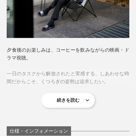
夕食後のお楽しみは、コーヒーを飲みながらの映画・ド
ラマ視聴。
しなやかな中材には、通気性・透湿性に優れたポリエス
組み立ては、至ってシンプル。
テル製パッドを採用しており、汗ばむ季節も快適です。
一日のタスクから解放されたと実感する、しあわせな時
間だからこそ、くつろぎの姿勢は追求したい。
1. フレームを広げる
続きを読む
いいソファを買いたいけど、スペースの問題でここ何年
も“検討中”状態。
『Lafuma』の
リクライニングチェア
を置きたかったけ
仕様・インフォメーション