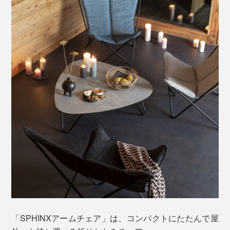
れる背もたれの広さ。左右どちらかへ身を傾ければ頭ま
でラクに預けられる包容力。
美しい見た目と触り心地だけでなく、屋外使用にも耐え
うる機能性を兼ね備えています。
野外耐久性に優れたSunbrella®生地は、紫外線や雨、海
水、潮風などの自然環境にも強く、色あせやカビが発生
しにくいのが特徴です。
座面左右の角には、膝を掛けたり、足を乗せたり……ひ
とりひとりの体型によって、心地いいフォームはそれぞ
「SPHINXアームチェア」は、コンパクトにたたんで屋
れ。