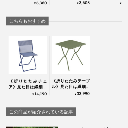
ルからクリーミーな
ンドに安定感バ
人にも“優しい” - 砂が
3,608
3,
6,380
る軽さです。
¥
¥
¥
感動泡｜トロ泡サー
ン！MagSafe対
つかないビーチブラ
バー
強い磁力でカン
ンケット | BEACH-
設置できる「折
FRIENDLY BEACH
こちらもおすすめ
たみ式スマホス
BLANKET / LARGE
ド」｜MaGdget
写真は、リクライニングチェア「
RSX CLIP AirComfort
」
普段はリビングを定位置にして、夕涼みしたい時だけベ
ランダへ。休日はお庭やバルコニー、車に積んでキャン
《折りたたみテーブ
《折りたたみチェ
プ場へ。
ル》見た目は繊細な
ア》見た目は繊細な
のに、水や紫外線に
のに、水や紫外線に
33,990
14,190
¥
¥
強い「バルコニーテ
強い「バルコニーチ
ーブル」｜Lafuma
ェア」｜Lafuma
この商品が紹介されている記事