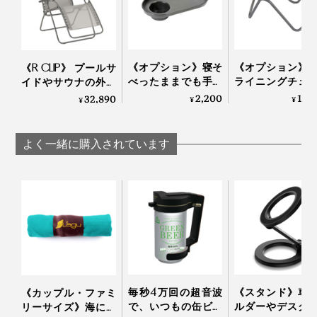
背もたれに肘を預けられるから、スマホ操作や雑誌も読
みやすい。
4. シート座面部分の角も同様にフレームに引っ掛けて完
成！
《オプション》寝そ
《オプション》
《R CLIP》 プールサ
テレビを観る時は、オットマンなどを置いて、足を預け
べったままでも手が
ライニングチェ
イドやサウナの外気
た方がラクチンです。
届く、『Lafuma』の
座ったまま手が
浴にも！宇宙飛行士
2,200
15,
32,890
¥
¥
¥
リクライニングチェ
三角形の「サイ
の寝姿勢から生まれ
ア専用「ドリンクホ
ーブル」｜Lafuma
た「バカンスチェ
高級ソファのような質感なのに水を弾くから、うっかり
ルダー」｜Lafuma
ア」｜Lafuma
よく一緒に購入されています
飲み物をこぼしちゃってもすぐに拭き取れるところも気
に入ってます。
スペースに余裕がある方、連続ドラマを長時間かけてイ
ッキ見したい派は、背もたれの角度や姿勢を変えられる
リクライニングチェア
の方をどうぞ！
フレームを持ち運ぶ際は、付属のフックを装着すればき
毎秒4万回の超音波
《スタンド》車
《カップル・ファミ
ゅっとコンパクトに。女性が片手でカンタンに持ち運べ
で、いつもの缶ビー
ルダーやデスク
リーサイズ》海にも