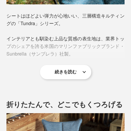
シートはほどよい弾力が心地いい、三層構造キルティン
グの「Tundra」シリーズ。
インテリアとも馴染む上品な質感の表生地は、業界トッ
プのシェアを誇る米国のマリンファブリックブランド・
Sunbrella（サンブレラ）社製。
続きを読む
“無重力”な寝心地の
リクライニングチェア
で、世界中に
熱烈なファンを生んだ『Lafuma』。
フランスの老舗アウトドアファニチャーブランドがつく
折りたたんで、どこでもくつろげる
る折りたたみ式「SPHINXアームチェア」は、くつろぎ
の質が違います。
本を読む、スマホを操作する際に、ちょうど肘を掛けら