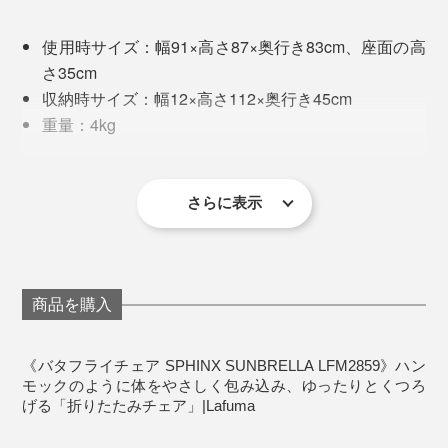
れど、どうやらそのスペースもない……。
使用時サイズ：幅91×高さ87×奥行き83cm、座面の高
「SPHINXアームチェア」は、そんなわが家のサイズ感
さ35cm
にぴったりでした。
収納時サイズ：幅12×高さ112×奥行き45cm
重量：4kg
材質：［フレーム］高張力鋼（HLEスチール）、
2. 背もたれ部分から、シートの角をフレームに引っ掛け
［シート］ポリエステル（キルティング：Textile
る
Tundra Sunbrella）、［ジョイント］エラストマー
さらに表示
生産国：フランス
製品保証期間：お買い上げより5年間（フレームの
み）
商品を購入
《バタフライチェア SPHINX SUNBRELLA LFM2859》ハン
モックのように体をやさしく包み込み、ゆったりとくつろ
げる「折りたたみチェア」|Lafuma
折りたたみチェアだから快適度合いも落ちるものと思い