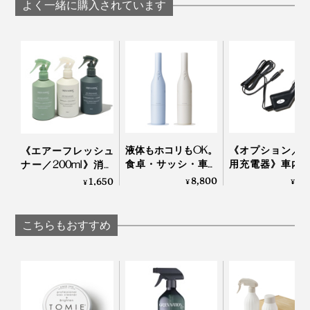
キー
よく一緒に購入されています
とくに窓ガラスは、正面からは気づかなかった、白いホ
コリや手垢汚れが、横から見た時に、浮き上がって見え
て焦りましたが、ぞうきんで、一度拭くだけで、汚れが
一掃（乾拭きすると、よりツヤが出るので、片手に濡れ
液体もホコリもOK。
《オプション／
《エアーフレッシュ
ぞうきん、もう片方の手に乾いたぞうきんの“二刀流ス
食卓・サッシ・車を
用充電器》車内
ナー／200ml》消臭
タイル”がおすすめ！）
ささっとキレイにで
ンディクリーナ
成分配合で気になる
8,800
1,
1,650
¥
¥
¥
きる「コードレス ウ
充電も！MONTA
ニオイを瞬間リセッ
ェット＆ドライ クリ
専用の充電器
ト、「緑の国」の香
繊維クズも、ほとんど残らなかったし、なんといって
ーナー」｜récolte
MONTANC
りに包まれる天然ア
も、ガラスに広がっていた白い汚れが消えて、ひと皮剥
こちらもおすすめ
ロマのミストスプレ
けたような美しさ。窓から見える木々の緑も、いきいき
ー｜GREEN NATION
して見えました。
life