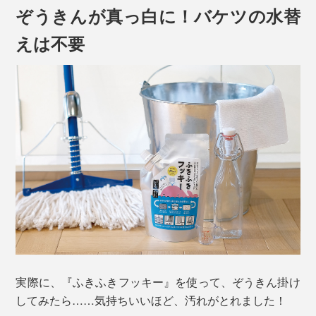
ぞうきんが真っ白に！バケツの水替
えは不要
ぞうきん掛けって、掃除機やワイパーが入れない場所ま
で手が届くから、実は、掃除に欠かせませんが、
「すぐ、ぞうきんが真っ黒になって、洗っても落ちな
い。真っ黒なぞうきんで、汚れがとれているのか、よく
実際に、『ふきふきフッキー』を使って、ぞうきん掛け
わからない」
してみたら……気持ちいいほど、汚れがとれました！
「ぞうきんを洗ったバケツの水も、すぐ真っ黒。なんど