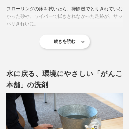
も水を替えるのがめんどう」
フローリングの床を拭いたら、掃除機でとりきれていな
「床用、窓ガラス用と、ぞうきんも、洗剤も、分けない
かった砂や、ワイパーで拭ききれなかった足跡が、サッ
といけないから手間」
パリきれいに。
なんて、不満がありませんか？私は、不満だらけでした
(笑)
続きを読む
そんな不満をすべて『ふきふきフッキー』が解決！家中
を拭ける、掃除用洗剤です。
水に戻る、環境にやさしい「がんこ
本舗」の洗剤