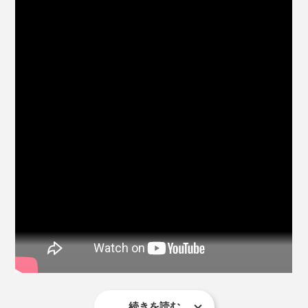
窓の外の景色も、白い手垢汚れがとれた分、クッキリ見
えるよう。
同じ洗剤、同じぞうきんで、フローリング床もガラスも
拭けるなんて、驚きです。
使い方はカンタン。
しかも、ホコリを拭いて、真っ黒になったぞうきんを、
『ふきふきフッキー』入りの洗浄液で洗うと、ビック
(1)水5ℓに、『ふきふきフッキー』5㎖を入れて、「洗浄
リ。
液」をつくります。ベルガモット精油のほんのりいい香
り。ぬるま湯だと、より汚れが落ちやすいです。
驚くほど汚れがとれて、真っ白なぞうきんに。
続きを読む