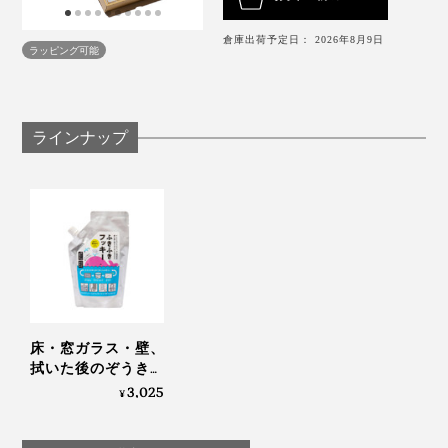
指がスルスル動いて、画面タッチの反応も、よくなった
でも、『ふきふきフッキー』の洗浄液で洗ったぞうきん
ように感じます。
は、その後、フローリングの床、砂が溜まった窓サッシ
倉庫出荷予定日： 2026年8月9日
ラッピング可能
を拭いた後も、洗えば、ほぼ真っ白に元通り。
真っ白なぞうきんが蘇るたびに、「よし、次」と、自然
ラインナップ
にやる気が出てきました。
なんといっても、磨いた後の床や窓ガラスが、つややか
に光って、いい気分。
床・窓ガラス・壁、
拭いた後のぞうきん
までピカピカになる
3,025
¥
「家中おそうじ洗
剤」｜ふきふきフッ