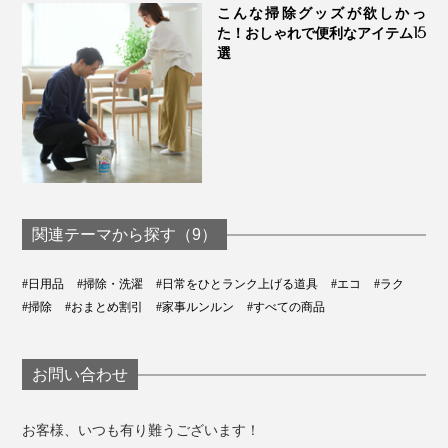
こんな掃除グッズが欲しかっ
ゃん！掃除が終わる頃には、すっかり考えが変わってい
た！おしゃれで便利なアイテム15
ました(笑)
選
前回のぞうきん掛けから、ひと月半経って、いよいよ年
末。大掃除も、楽しいぞうきん掛けで、締めくくりたい
です。
関連テーマから探す（9）
#日用品
#掃除・洗濯
#日常をひとランク上げる道具
#エコ
#ラク
#掃除
#おまとめ割引
#家事ルンルン
#すべての商品
お問い合わせ
お客様、いつも有り難うございます！