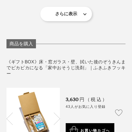
細かい部分も、隅々まで拭けます。
してください。
さっそく、歌いながら、ぞうきん掛けしましょう。
目に入ったり、飲み込んだ際は、すすぐ、水を飲
さらに表示
む、洗い流すなどの処置をして、異常がある場合は
「♪ふきふきフッキー、きれいキレイ～」
医師にご相談ください。
《商品仕様》
商品を購入
ホコリが落ちるので、天井から壁、窓ガラス、床と、部
セット内容：『ふきふきフッキー』300㎖・計量カッ
てっとり早く、いつも掃除機が入らなくて、ホコリが溜
屋の上から下へ、拭いていきましょう。
プ（日本製）・詰替え用ガラスボトル（250㎖・イタ
まりがちなテレビ台の裏を拭いてみました……一発で、
《ギフトBOX》床・窓ガラス・壁、拭いた後のぞうきんま
リア製）
ぞうきんは真っ黒に。
でピカピカになる「家中おそうじ洗剤」｜ふきふきフッキ
品名：住宅用合成洗剤
ー
液性：中性
なんの気なしに、バケツに貯めた洗浄液で洗ってみた
用途：壁・窓・床・ドア・鏡・家具などの拭き掃除
ら、え！ぞうきんが白くなってる！！！
成分：界面活性剤［16％・高級アルコール系（非イ
3,630
円（税込）
住宅用洗剤をうたっていますが、外に置いてある車やバ
オン）・ヤシ油脂肪酸アルカノールアミド※１］・香
ふつうは、ホコリと同じ灰色になったぞうきんを洗っ
43人がお気に入り登録
イクの洗浄もできるし、なんと、スマホやタブレットの
料※２
て、拭いてをくり返すたびに、どんどん黒くなっていき
画面もピカピカに。
製造国：日本
ます。
※１ MEAタイプのみ使用
※２ 香料に使用している精油（ベルガモット油）
お買い物カゴへ