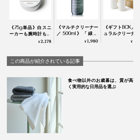
《マルチクリーナー
《ギフトBOX／
《75g単品》白スニ
／500ml》「緑の
ュラルクリーナー
ーカーも腕時計もフ
国」の香りに包まれ
プレータイプ＆
ローリングもピッカ
1,980
3,
2,178
¥
¥
¥
る家磨きタイム、天
ウォッシュパウ
ピカ。みんなが夢中
然由来成分99.9％の
ー》ECOCERT
になる「お掃除バー
お掃除スプレー｜
界面活性剤フリ
ム」｜TOMIE
この商品が紹介されている記事
GREEN NATION life
洗浄・消臭・除菌
３役のオーガニ
洗剤｜Shell 
食べ物以外のお歳暮は、質が高
clean？
く実用的な日用品を選ぶ
こんなに「きれいになった」成果が見えて、しかも面倒
なバケツの水替えもいらない……ぞうきん掛け、いいじ