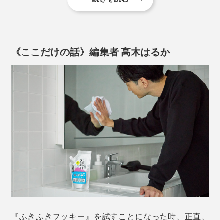
動画は『ふきふきフッキー』をつくった、がんこ本舗オススメの掃除方法
『Step』シリーズと同じく、『ふきふきフッキー』も、
環境を考えた洗剤になっています。
《ここだけの話》編集者 高木はるか
『ふきふきフッキー』入りの洗浄液で洗うと、汚れたぞうきんも真っ白に！洗浄
洗剤が、下水をとおって海へ流れていく間に、微生物な
液はにごっても、くり返し使ってOK
どによって分解されて、水へ戻っていく－－。
ふつう、汚れたぞうきんを、水で洗っても、黒ずみはも
うとれませんが、『ふきふきフッキー』入りの洗浄液
これを「易生分解（いせいぶんかい）」と言いますが、
(2)使い古しのタオルなど、用意したぞうきん（綿100％
は、違います。
『ふきふきフッキー』の易生分解性は、世界的なOECD
がオススメ）を、洗浄液に浸けたら、よく絞ってくださ
基準のDOC法試験において、21日間で達成したことを
い。
ぞうきんを洗った洗浄液そのものは、もちろん黒く濁り
確認しています。
ますが、くり返し使ってOK。めんどうなバケツの水替
えは、必要なし。
窓ガラスから、フローリング床の隅々まで、約15畳の部
屋を、丸ごと拭ききります。
『ふきふきフッキー』を試すことになった時、正直、