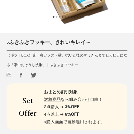
♪ふきふきフッキー、きれいキレイ～
《ギフトBOX》床・窓ガラス・壁、拭いた後のぞうきんまでピカピカにな
る「家中おそうじ洗剤」｜ふきふきフッキー
おまとめ割引対象
Set
対象商品
なら組み合わせ自由！
2点購入 ➔
3%OFF
Offer
4点以上 ➔
6%OFF
※購入画面で自動適用されます。