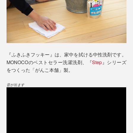
拭いた後は、サラッと気持ちいい手触りを感じます。し
かも、自然なツヤができて、リビングが、なんだか明る
く見えるみたい。
窓ガラスは、気づいていなかった、手垢やホコリがとれ
本品は、『ふきふきフッキー』300㎖パック・専用計量
てスッキリ。ガラスが、文字どおりキラキラ輝いていま
カップ・詰替え用ガラスボトルを詰め合せた「ギフトセ
す。
ット」。
『ふきふきフッキー』は、家中を拭ける中性洗剤です。
MONOCOのベストセラー洗濯洗剤、『
Step
』シリーズ
洗剤を計る軽量カップや、『ふきふきフッキー』を詰め
をつくった「がんこ本舗」製。
替えて保存できるガラスボトルが便利です。
音が出ます