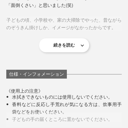
「面倒くさい」と思いました(笑)
子どもの頃、小学校や、家の大掃除でやった、昔ながら
のぞうきん掛けしか、イメージがなかったからです。
続きを読む
汚れで黒ずんだぞうきんで拭いて、「汚れがとれている
あとは、ドンドン拭いていくだけ。水拭きOKの場所な
のか、汚れを広げているのか」、手応えのない拭き掃除
ら、どこでも拭けます。
植物由来の洗浄成分だから、肌への刺激も少ない
を思い出して、ゆううつでした。
また、外部試験機関にて、帯電性も試験済み。「比較的
仕様・インフォメーション
洗剤のベタつきも、二度拭きの必要も、ありません。
でも、『ふきふきフッキー』は違った！
高い帯電防止性能」である、レベルIV級なので、『ふき
ふきフッキー』での掃除後は、ホコリがつきにくいので
《使用上の注意》
『ふきふきフッキー』1パック(300㎖)で、60回分の拭き
水拭きできないものには使用しないでください。
す。
掃除ができる計算です。
香料などに反応し手荒れが気になる方は、炊事用手
袋などをお使いください。
汚れがキレイになるし、掃除自体もラクだし、ぞうきん
天井、壁、ドア、窓ガラス、床はもちろん、照明器具や
子どもの手の届くところに置かないでください。
掛けが、こんなに楽しくなるとは！
スイッチパネル、窓サッシ、ブラインド、家具といった
認知症の方などの誤飲を防ぐため、置き場所に注意