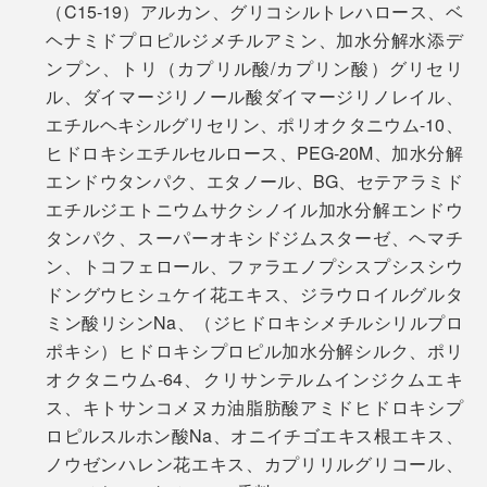
（C15-19）アルカン、グリコシルトレハロース、ベ
い。
ヘナミドプロピルジメチルアミン、加水分解水添デ
ンプン、トリ（カプリル酸/カプリン酸）グリセリ
「
シャンプー
」とセットで、継続してお使いいただくこ
ル、ダイマージリノール酸ダイマージリノレイル、
とをおすすめします。
エチルヘキシルグリセリン、ポリオクタニウム-10、
ヒドロキシエチルセルロース、PEG-20M、加水分解
エンドウタンパク、エタノール、BG、セテアラミド
エチルジエトニウムサクシノイル加水分解エンドウ
なぜ、今でも軟膏や接着剤でアルミ素材が使われている
毎年冬になると乾燥で痒みまで出てしまう私の頭皮が、
タンパク、スーパーオキシドジムスターゼ、ヘマチ
んだろう——。
近頃はすごく落ち着いていていることがなにより嬉しか
ン、トコフェロール、ファラエノプシスプシスシウ
ったです。
ドングウヒシュケイ花エキス、ジラウロイルグルタ
そんな疑問から、アルミを調べていくとじつはとても理
ミン酸リシンNa、（ジヒドロキシメチルシリルプロ
にかなった素材だったことがわかりました。
《スタッフも体験！》
ポキシ）ヒドロキシプロピル加水分解シルク、ポリ
男性スタッフK／細くやわらかい髪質
オクタニウム-64、クリサンテルムインジクムエキ
遮光されたアルミ素材は、直射日光による成分の劣化
シティモダンな香りが自然ですごくいい！泡立ちはスタ
ス、キトサンコメヌカ油脂肪酸アミドヒドロキシプ
や、空気や水分の逆戻りがないため酸化や雑菌が入るの
ッフの評判通りで、まとまりを実感しつつも、根元はペ
ロピルスルホン酸Na、オニイチゴエキス根エキス、
を防ぐ役割も。
タッとせず、セットがしやすい。人生はじめてのアルミ
ノウゼンハレン花エキス、カプリリルグリコール、
チューブも新鮮でした。
〈こんな方におすすめ〉