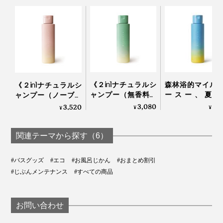
《２in1ナチュラルシ
森林浴的マイル
《２in1ナチュラルシ
ャンプー（無香料）
ースー、夏限
ャンプー（ノーブル
250ml 》「茶の実と
「2in1ナチュラ
フラワー）250ml 》
3,080
3,
3,520
¥
¥
¥
茶葉」で和らぐ、
ャンプー」| uruott
「米と芍薬」でうる
99％植物由来のアミ
ミント＆シトラス
おう、99％植物由来
ノ酸系シャンプー｜
のアミノ酸系シャン
関連テーマから探す（6）
2.そのままスクリューザーのつまみをひねり、クルクル
uruotte
プー | uruotte
と回転させる。
#バスグッズ
#エコ
#お風呂じかん
#おまとめ割引
#じぶんメンテナンス
#すべての商品
お問い合わせ