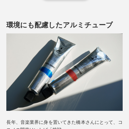
胡蝶蘭エキス／ファラエノプシスシウドングウヒ
環境にも配慮したアルミチューブ
シュケイ花エキス
自ら再生をくり返し、美しさを保ち続ける胡蝶蘭。その
胡蝶蘭から濃厚な美容成分を抽出。
ゴールデンカモミール／クリサンテルムインジク
ムエキス
南米原産の高山植物クリサンテルムインジクムから抽出
された希少なポリフェノールや抗酸化成分が含まれたエ
キス。アフリカでは古くから幅広い用途で親しまれてき
ました。
長年、音楽業界に身を置いてきた橋本さんにとって、コ
イリス