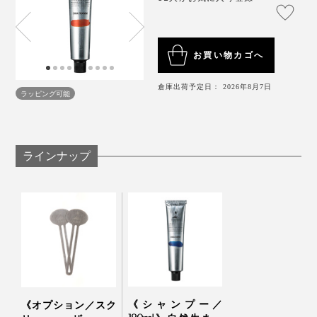
髪質の違いや好み、普段使っているヘアケア用品、スタ
でも、それだけじゃないところが、もっとカッコいい！
イリング料、ライフスタイルによって、もちろん体感は
人それぞれ。
お買い物カゴへ
倉庫出荷予定日： 2026年8月7日
すべての人がすぐにいいと実感するわけではないとは思
ラッピング可能
いますが、約半年間くらい継続して使ってみると頭皮環
境に変化を感じるはずです。
ラインナップ
そのまま使用することももちろんできますが、素材の特
性上、使う過程で折れ目が破けて中身が出ることがある
《シャンプー／
《オプション／スク
ので、別売りのチューブ絞り「
スクリューザー
」のご使