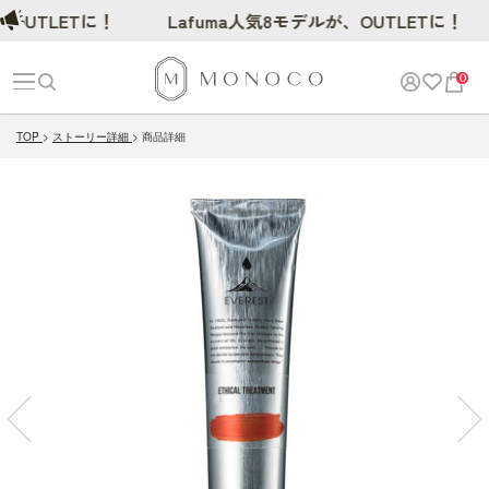
TLETに！
Lafuma人気8モデルが、OUTLETに！
0
TOP
ストーリー詳細
商品詳細