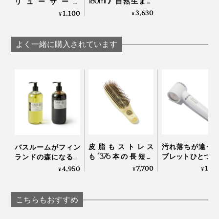
180ml》自然生まれ
リューザー》
用をおすすめします。
のフルボ酸と高山植
『EVEREST』のシャ
3,630
1,100
¥
¥
物エキスで、髪と頭
ンプー＆トリートメ
皮環境をしっとり整
ント専用「チューブ
『EVEREST』といえば、MONOCOではすでにコーヒ
えるノンシリコンシ
絞り器（2本セッ
よく一緒に購入されています
ャンプー｜EVEREST
ト）」
ーの豆かすをアップサイクルした「バーム（
20g
／
40g
）」や「
ハンド＆ボディクリーム
」が人気。コーヒ
ー好きを夢中にしています。
皮脂もストレス
汚れ落ちが違う
バスルームがフィン
も“376本の長短ピ
ブレットひとつで
ランドの森になる、
ン”が洗い流してくれ
炭酸湯”が浴びれ
「白樺の若葉」と
7,700
14,
4,950
¥
¥
¥
る「スカルプブラ
薬用Hot Bubble P
「森の土」の香りの
使い方はカンタン！
シ」｜Jam Labelスカ
重炭酸湯シャワ
ボディーソープ｜
ルプブラシ
ッド
OSMIA
こちらもおすすめ
1. スクリューザーの穴をチューブの先端に差し込む