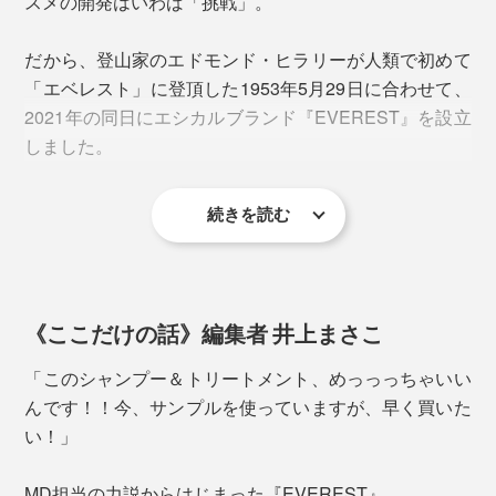
おもに地中海沿岸に生息する「ニオイアヤメ」の根茎か
スメの開発はいわば「挑戦」。
ら抽出される香料。世界で最も高価な香料として知られ
ています。根から抽出されますが、花のように上品なフ
だから、登山家のエドモンド・ヒラリーが人類で初めて
ローラル香と石鹸を感じさせるパウダリーなニュアンス
「エベレスト」に登頂した1953年5月29日に合わせて、
が特徴。
2021年の同日にエシカルブランド『EVEREST』を設立
しました。
ローズ
続きを読む
ブランド名は、「EVER」と「REST」を重ねた「エベ
誰もが知る華やかな印象のある香りですが、本品は決し
レスト」に。
て甘くない、青々とした清潔感のあるトーンでブレン
ド。
その他、乾燥を防ぐ「シアバター」や「ホホバ油」な
《ここだけの話》編集者 井上まさこ
ど、性別や年齢を問わず、頭皮環境をととのえてくれる
成分を凝縮しました。
「このシャンプー＆トリートメント、めっっっちゃいい
ジャスミンサンバック
んです！！今、サンプルを使っていますが、早く買いた
別名は、茉莉花（ジャスミン）。グリーン＆フローラル
ショートヘアーで100円玉大ほど、肩以上のロングヘア
い！」
なみずみずしい香りでとても爽やか。
ーで容器のキャップほどの大きさが適量の目安。
MD担当の力説からはじまった『EVEREST』。