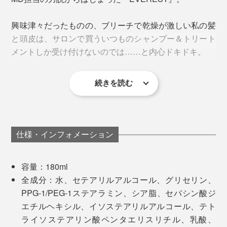
興味津々だったものの、ブリーチで乾燥が激しい私の髪
と頭皮は、サロンで買ういつものシャンプー＆トリート
メントしか受け付けないのでは……と内心ドキドキ。
その挑戦のひとつとして脱プラスティックを目指し、シ
ャンプーのパッケージとしては他に類を見ないアルチュ
続きを読む
というのも、これまで何度かノン・シリコンやオーガニ
ーブを採用。
ック系シャンプーを試して、髪がきしんでパサパサにな
った経験があったから。
アルミ純度が高いチューブは、近年のリサイクル技術向
上により94％再資源化が可能に。
（※今後、アルミチューブ
仕様・インフォメーション
でも、MDの力説通りしっとり＆サラサラな仕上がりで
引き取り団体と協力し、リサイクルの一環として使用済みチューブの
植物のしずくをそっと摘み取ったような新鮮な香りは、
感動。
回収を行う予定も。）
シャンプーを洗い流し、水分をよく絞った状態の髪につ
目覚めのシャワーにもぴったりです。
容量：180ml
け、毛先を揉むように塗布してください。
全成分：水、セテアリルアルコール、グリセリン、
PPG-1/PEG-1ステアラミン、シア脂、セバシン酸ジ
手に取った瞬間は少し硬めのテクスチャー。手のひらで
エチルヘキシル、イソステアリルアルコール、テト
馴染ませることでなめらかな質感になり、ダラダラと流
ライソステアリン酸ペンタエリスリチル、乳酸、
れ落ちず、しっかりと髪に留まってくれるところが嬉し