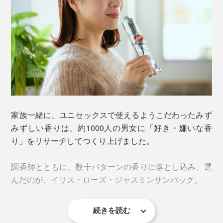
フルボ酸／フムスエキス
森林などの土壌で、とてつもなく長い歳月をかけて分解
と発酵をくり返しながら堆積した栄養成分から抽出され
た希少なエキス。
“大地の力”を凝縮したフムスエキスは、雨とともに川、
海へと流れ着き、すべての生命に栄養と活力を与える生
家族一緒に、ユニセックスで使えるようこだわったみず
命の循環物質のひとつ。
みずしい香りは、約1000人の男女に「好き・嫌いな香
り」をリサーチしてつくり上げました。
ヘマチン
調香師とともに、数十パターンの香りに落とし込み、選
紫外線やストレスから発生する活性酸素に反応して、頭
んだのが、イリス・ローズ・ジャスミンサンバック。
皮や髪にハリやコシを与えるヘマチン。髪に塗ると毛髪
のタンパク質「ケラチン」と結合する性質があるため、
傷んだ髪をしっかり覆ってダメージをケア。
続きを読む