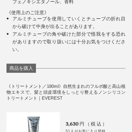
フェノキシエタノール、香料
毛先がパサつきやすい
《使用上のご注意》
髪の毛にツヤが欲しい
アルミチューブを使用していくとチューブの折れ目
頭皮をケアしたい
女性スタッフM／細い髪質・直毛
から破けて中身が出ることがあります。
普段からノン・シリコンシャンプーを使用しているから
アルミチューブの角や破けた部分で怪我をする恐れ
か、少量で泡立ちがいいことにまず驚きました。きめの
がありますので取り扱いには十分お気をつけくださ
細かい泡で頭皮を洗っている感覚、洗い流した時の泡切
い。
れのよさやスッキリ感が気持ちよかった。髪を絞った時
の毛束のまとまり、ドライヤー前のブラッシングが絡ま
商品を購入
らない感じが美容室帰りのようで感動しました。
《トリートメント／180ml》自然生まれのフルボ酸と高山植
高温多湿なバスルームで、衛生的に置いておくができる
物エキスで、髪と頭皮環境をしっとり整えるノンシリコン
女性スタッフT／毛量多め
トリートメント｜EVEREST
のです。
泡がしっかり頭皮に定着してくれる感覚がよかった。洗
った後は、髪のまとまりやコシ、ハリをしっかりと感じ
パケ買いする人もいるほど、浴室に映えるクールなビジ
ました。ただ、私の髪質にはちょっと重たく感じるとこ
ュアル。使うたびに変化する形状も、使い終わった容器
3,630
ろがありました。
円（税込）
の佇まいも、なんだかカッコいい。
51人がお気に入り登録