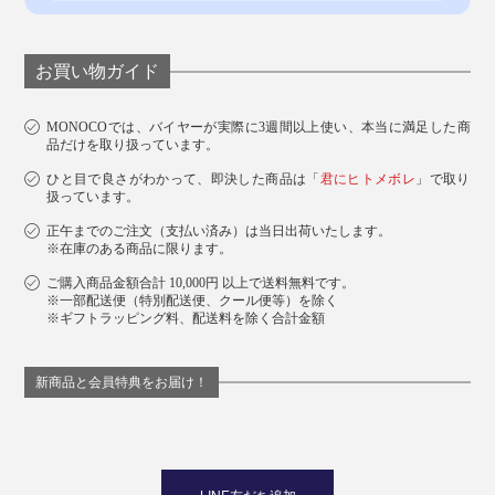
ット」、シックな「グレー」「ブラック」の５色。
お買い物ガイド
MONOCOでは、バイヤーが実際に3週間以上使い、本当に満足した商
品だけを取り扱っています。
ひと目で良さがわかって、即決した商品は「
君にヒトメボレ
」で取り
扱っています。
正午までのご注文（支払い済み）は当日出荷いたします。
※在庫のある商品に限ります。
ご購入商品金額合計 10,000円 以上で送料無料です。
※一部配送便（特別配送便、クール便等）を除く
※ギフトラッピング料、配送料を除く合計金額
写真左から、オレンジ、ホワイト、マスカット、グレー、ブラック
新商品と会員特典をお届け！
ちょっと未来的なパッケージ入り。サプライズ感のある
プレゼントにもなりそうです。
LINE友だち追加