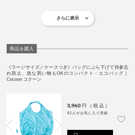
容量：20L
いつも使うバッグに取り付けておけば、忘れる失敗がな
耐荷重：30kg
く、たたむ面倒もないのがありがたい。
製造国：日本
さらに表示
※ケースにバッグを出し入れする際は、爪を立てないように気をつけてくだ
さい。
ケースに入れるのが面倒な時は、くるっと丸めてそのま
まバッグに入れたりもしていますが、手のひらに収まる
ほど小さくなるので、入れっぱなしにしてもまったく気
商品を購入
になりません。
《ラージサイズ／ケースつき》バッグにぶら下げて持参忘
れ防止。急な買い物もOKのコンパクト・エコバッグ｜
バッグの素材は「リップストップナイロン」。
Cocoon コクーン
その名の通り「裂ける（Rip）」を「止める（Stop）」
構造で、格子状の織り模様が特徴。
3,960
円（税込）
92人がお気に入り登録
もともとは軍服やパラシュート用に開発され、軽くて丈
夫なことで知られる生地。今では登山やスポーツ用品な
ど、耐久性が求められる用途で使われています。