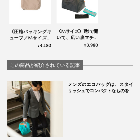
汚れても洗濯機で洗えて、あっという間に乾くので、気
兼ねなく使えます。
《Mサイズ》1秒で開
《圧縮パッキングキ
いて、広い底マチが
ューブ／Mサイズ》
使い終えたら、小さくまるめてケースに収納。ケースの
出現！自立するか
『Aww』のスーツケ
3,980
4,180
¥
¥
口を両手で伸ばし、エコバッグを指で押し込むだけで
ら、両手で荷づくり
ースにピタッと収ま
できる「エコバッ
る！ファスナーで衣
OKです。
グ」｜ORIBA
類をさらにギュッと
この商品が紹介されている記事
圧縮できる「トラベ
「こんなに小さいケースに本当に入るのかな？」と最初
ルケース」
は不安になりますが、グイグイ入れていくとちょうど蚕
メンズのエコバッグは、スタイ
の繭くらいのサイズに。驚くほどのコンパクトさ！
リッシュでコンパクトなものを