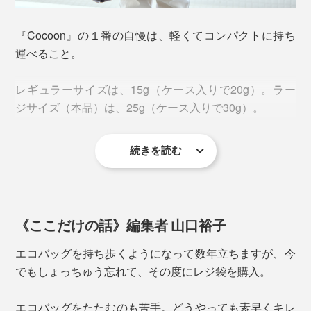
『Cocoon』の１番の自慢は、軽くてコンパクトに持ち
運べること。
レギュラーサイズは、15g（ケース入りで20g）。ラー
ジサイズ（本品）は、25g（ケース入りで30g）。
続きを読む
《ここだけの話》編集者 山口裕子
エコバッグを持ち歩くようになって数年立ちますが、今
でもしょっちゅう忘れて、その度にレジ袋を購入。
収納時のサイズは、蚕の繭くらい。ポケットに入れても
エコバッグをたたむのも苦手。どうやっても素早くキレ