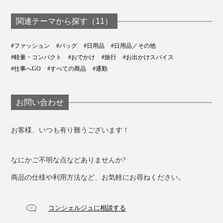
関連テーマから探す（11）
#ファッション
#バッグ
#日用品
#日用品／その他
#軽量・コンパクト
#おでかけ
#旅行
#お出かけスパイス
#仕事へGO
#すべての商品
#通勤
お問い合わせ
この愛着の湧くビジュアルをつくっているのが「エラス
お客様、いつも有り難うございます！
トマー樹脂」という素材。
なにかご不明な点などありませんか?
ゴムのようにグイーンと伸びてキュッと縮む素材の特性
商品の仕様や利用方法など、お気軽にお尋ねください。
を生かし、“たたむ面倒”と“かさばる煩わしさ”を解消し
ています。
コンシェルジュに相談する