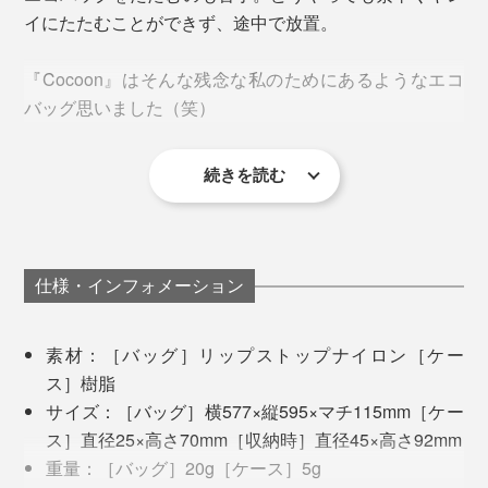
まったく気になりません。
イにたたむことができず、途中で放置。
コンパクトさがウリのエコバッグでも、意外にかさばっ
『Cocoon』はそんな残念な私のためにあるようなエコ
て、お気に入りのミニバッグに入らないなんてこともあ
バッグ思いました（笑）
りますが、『Cocoon』なら大丈夫。
続きを読む
ケースに輪っか状のストラップがついているので、バッ
グやリュックにぶら下げておくのがおすすめ。うっかり
忘れを防ぐことができます。
仕様・インフォメーション
素材：［バッグ］リップストップナイロン［ケー
ス］樹脂
サイズ：［バッグ］横577×縦595×マチ115mm［ケー
ス］直径25×高さ70mm［収納時］直径45×高さ92mm
重量：［バッグ］20g［ケース］5g