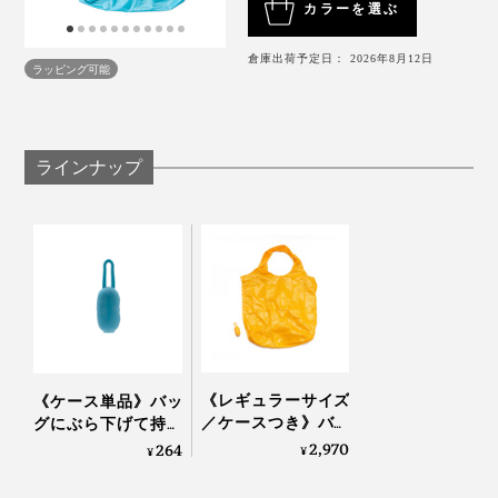
カラーを選ぶ
本品は、透けるほど薄い「リップストップナイロン」を
倉庫出荷予定日： 2026年8月12日
ラッピング可能
採用。１枚生地を国内で縫製しています。
サイズは「レギュラー」と「ラージ」の2種類あって、
ラインナップ
帰りがけの買い物程度なら「レギュラー」で十分な大き
さ。
「ラージ」はスーパーの買い物かごくらいの大きさです
が、重いものを入れすぎると肩がキツイかも。衣類やタ
オルなどかさばるものを入れるのに便利だと思います。
旅行中、荷物が増えてしまった時にも良さそう。
《レギュラーサイズ
《ケース単品》バッ
／ケースつき》バッ
グにぶら下げて持参
グにぶら下げて持参
忘れ防止。急な買い
2,970
264
¥
¥
縫い目は最小限。底には縫い目がなく、持ち手も一体
忘れ防止。急な買い
物もOKのコンパク
物もOKのコンパク
ト・エコバッグ｜
型。縫い目をほどくと、１枚の布になります。