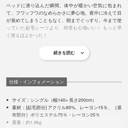
ベッドに潜り込んだ瞬間、体中が暖かい空気に包まれ
て、フワッフワのなめらかさに夢心地。夜中に冷えて目
写真左から「ベージュ」、「シルバー」、「オーロラブラウン」
が覚めてしまうこともなく、朝までぐっすり。今まで使
っていた起毛シーツより、何倍も心地いい！ もっと早
「オーロラブラウン」は、染料液に浸すのではくスプレ
く使えばよかった！
ー式染色法を採用することで、リアルファー並みの立体
感ある風合いに仕上げています。
続きを読む
仕様・インフォメーション
サイズ：シングル（幅140× 長さ200cm）
素材：[起毛部分] アクリル85%、レーヨン15％、［基
布部分］ポリエステル75％・レーヨン25％
重量：約1.8kg