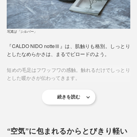
どんな繊維も水分を吸うと、「吸着熱」を出しますが
（バスタオルで濡れた体を拭くと、ホワッと暖かくなり
ますね、あの熱です）、本品の素材は、その機能を高め
た「サーモ4000ウルトラソフト モイスト（TM）」。
写真は「シルバー」
一般的な発熱毛布は、機能繊維を部分的に使っているこ
『CALDO NIDO notteⅢ』は、肌触りも格別。しっとり
とがほとんどのところ、本品では毛足・グランド（基
としたなめらかさは、まるでビロードのよう。
布）の両方に使い、暖かさをグレードアップしていま
す。
短めの毛足はフワッフワの感触。触れるだけでしっとり
とした暖かさが伝わってきます。
続きを読む
極細アクリルとレーヨン、ポリエステルをふんわり編ん
だやわらか素材に、手間のかかる仕上げ加工を施すこと
で、段違いのなめらかさを生み出しています。
“空気”に包まれるからとびきり軽い