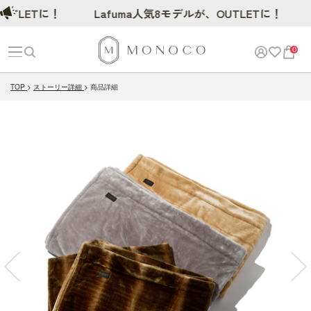
ETに！
Lafuma人気8モデルが、OUTLETに！
0
TOP
ストーリー詳細
商品詳細