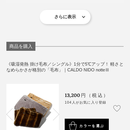
製造国：日本
※ネットに入れて洗濯機洗い。乾燥機は使用不可。
筋金入りの冷え性のスタッフは、真冬は電気毛布の熱も
さらに表示
サイズは、シングル・セミダブル・ダブルの3種類。
冷ましてしまうほどで、以前は寝付くまでに時間がかか
ったそうですが、『CALDO NIDO notte』の「敷き毛
掛け毛布 シングル ※本品
布」を使い始めて以来、悩みが解消したとか。
（140×200cm）
商品を購入
掛け毛布 セミダブル
詳しくはこちら >>
１シーズン使い倒して、今年で2シーズン目。洗濯機で
（160×200cm）
何度洗っても、毛足がペタッとすることなく、暖かさも
掛け毛布 ダブル
詳しくはこちら >>
《吸湿発熱 掛け毛布／シングル》1分で5℃アップ！ 軽さと
そのまま。天然素材の寝具と比べ、軽くて洗濯するのも
なめらかさが格別の「毛布」｜CALDO NIDO notteⅢ
（180×200cm）
干すのもラクでいいとか。今年は、「掛け毛布」を買い
足そうかなと言っています。
「掛け毛布」は、両面起毛。写真では起毛感の高い面
（ブランドネームがついている面）を上にして撮影して
13,200
円（税込）
いますが、実際には表裏逆に使うのがおすすめ。より肌
104人がお気に入り登録
触りの良さを感じられ、布団を重ねた場合にズレにくい
ようです。
カラーを選ぶ