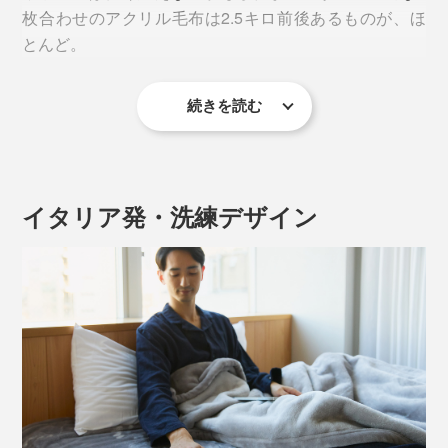
ト モイストサーモ（TM）」とアクリル100％毛布のそ
る「毛さばき」、毛のちぢれを蒸気で伸ばす「ポリシャ
枚合わせのアクリル毛布は2.5キロ前後あるものが、ほ
れぞれの繊維片で、吸湿発熱性テストを実施していま
ー」。これらの工程を納得のいく風合いになるまで繰り
とんど。
す。
返します。
続きを読む
本品は検査開始1分で温度が約5℃アップ。2分後には２
その工程数は約40（掛け毛布で）。一般的な毛布で20
つの素材に、約3℃の差が出ました。
程度なので、本品はその2倍です！
実際、あまりに軽いので、使う前は「本当にそんなに暖
かいの？」と疑っていたほどでした（笑） 下の写真か
らも薄さが伝わると思います。
イタリア発・洗練デザイン