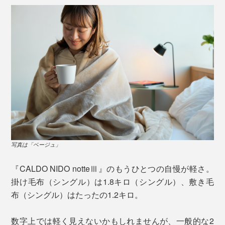
寝ている間にカラダから出る水分を吸っては、おだやか
な熱に変えてくれるので、一晩中ホッカホカ。
写真は「ベージュ」
写真は「オーロラブラウン」
『CALDO NIDO notteⅢ』のもうひとつの自慢が軽さ。
仕上げ加工の要は、なんといっても「毛さばき」と「ポ
掛け毛布（シングル）は1.8キロ（シングル）、敷き毛
リシャー（つや出し）」。
布（シングル）はたったの1.2キロ。
写真は「ベージュ」
発熱力もテスト済み。本品「サーモ4000ウルトラソフ
織り上げた毛布の毛を梳かして、フワフワのわた状にす
数字上では軽く見えないかもしれませんが、一般的な2