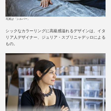
ユニチカガーメンテック株式会社リサーチラボ事業本部
30℃×90％RHの環境で、UGT法で試験
さらに、熟練の毛布職人たちが目と手を使って、毛の梳
気密性の高いマンションだったら、秋から冬は本品1枚
写真は「ベージュ」
かし具合や蒸気の温度といった細部を、丹念にチェッ
写真は「シルバー」
で、真冬は本品＋羽毛布団で、充分暖かいと思います。
ク。
起毛部分は前シリーズよりさらに極細毛を使い、密度ア
シックなカラーリングに高級感溢れるデザインは、イタ
ップ、毛足を短く。
リア人デザイナー、ジュリア・スブリニャデッロによる
ビロードのような柔らかさは、機械には真似できない職
もの。
人の手技の賜物。毛布づくりを130年以上続けている泉
ふんわり拠った特殊な繊維の間に、吸着熱を溜めこむ空
大津だからこその技術です。
気層をたっぷり含むので、毛布が軽く仕上がるのです。