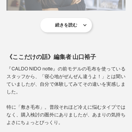
続きを読む
デザイナーのジュリア・スブリニャデッロ
カラーは、月の光をイメージした「ベージュ」、夜空を
しかも、ネットに入れて洗濯機洗いOK。軽いので、手
イメージした「シルバー」、グラデーションが美しい
軽に洗えて、ラクに干せます。何度洗ってもヘタリにく
《ここだけの話》編集者 山口裕子
「オーロラブラウン」のシックな３色展開。
く、発熱の性能も変わりません。
『CALDO NIDO notte』の前モデルの毛布を使っている
スタッフから、「寝心地がぜんぜん違うよ！」とは聞い
ていましたが、自分で体験してみてその違いを実感しま
した。
特に「敷き毛布」。普段それほど冷えに悩むタイプでは
なく、購入検討の圏外にありましたが、あまりの気持ち
よさにちょっとびっくり。