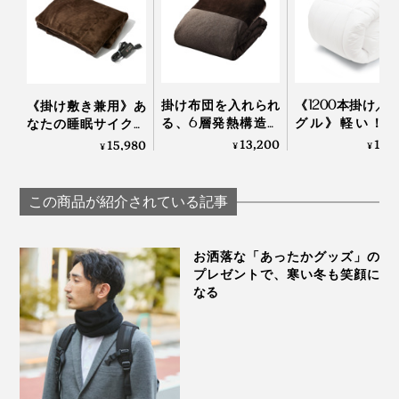
掛け布団を入れられ
《1200本掛け／
《掛け敷き兼用》あ
る、6層発熱構造の
グル》軽い！暖
なたの睡眠サイクル
「オールインワン毛
い！プロ向け防
に合わせて、電源が
13,200
19,
15,980
¥
¥
¥
布」｜CRESCALORE
から生まれた「
自動オンオフ！洗濯
羽毛布団」｜プ
機で丸洗いできる
ロフト
「電気毛布（シング
この商品が紹介されている記事
ル）」｜HEAT-
CRACKER PREMIUM
お洒落な「あったかグッズ」の
プレゼントで、寒い冬も笑顔に
なる