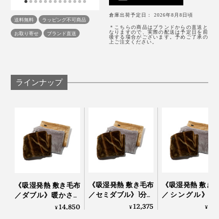
倉庫出荷予定日： 2026年8月8日頃
送料無料
ラッピング不可商品
＊こちらの商品はブランドからの直送と
なりますので、実際の配送は予定日を前
お取り寄せ
ブランド直送
後する場合がございます。予めご了承の
上ご注文ください。
ラインナップ
「掛け毛布」「敷き毛布」どちらか１枚でも、暖かさと
心地よさを充分感じることができますが、両方に“ホッ
トサンド”されることで、寝心地は格段にアップ。
寒がり屋さんにプレゼントしたら、感激されること間違
《吸湿発熱 敷き毛布
《吸湿発熱 敷き
《吸湿発熱 敷き毛布
いなしです。
／セミダブル》1分で
／シングル》1
／ダブル》暖かさは
5℃アップ！ 軽さと
5℃アップ！ 軽
もう当たり前、軽さ
12,375
9,
14,850
¥
¥
¥
なめらかさが格別の
なめらかさが格
となめらかさが格別