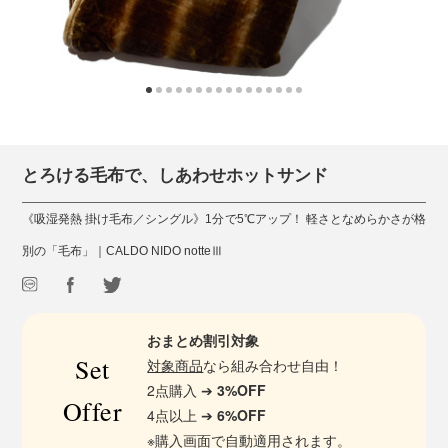
とろける毛布で、しあわせホットサンド
《吸湿発熱 掛け毛布／シングル》1分で5℃アップ！ 軽さとなめらかさが格
別の「毛布」｜CALDO NIDO notteⅢ
おまとめ割引対象
Set
対象商品
なら組み合わせ自由！
2点購入 ➔
3%OFF
Offer
4点以上 ➔
6%OFF
※購入画面で自動適用されます。