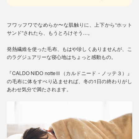
フワッフワでなめらか〜な肌触りに、上下から“ホット
サンド”されたら、もうとろけそう…。
発熱繊維を使った毛布、もはや珍しくありませんが、こ
のラグジュアリーな寝心地はちょっと感動もの。
『CALDO NIDO notteⅢ（カルドニード・ノッテ３）』
の毛布に体をすべり込ませれば、冬の1日の終わりがし
あわせ気分で満たされます。