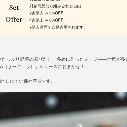
Set
対象商品
なら組み合わせ自由！
2点購入 ➔
3%OFF
Offer
4点以上 ➔
6%OFF
※購入画面で自動適用されます。
みたっぷり野菜の煮びたし、多めに作ったスープ——汁気が多
ULA（サーキュラ）」シリーズにおまかせ！
漏れしにくい保存容器です。