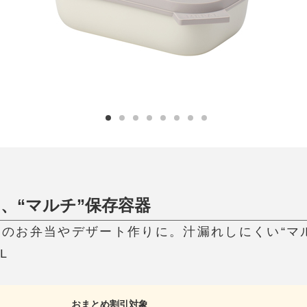
ひんやり今治タオル、生き返る〜
掃除・洗濯
肌・髪ケア
タオル
バスグッズ
スリッパ
ひんやりグッズ
防災用品
あったかグッズ
水筒
健康グッズ
日用品／その他
オーラルケア
、“マルチ”保存容器
盛りのお弁当やデザート作りに。汁漏れしにくい“マルチ
L
おまとめ割引対象