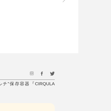
最後のひと口までキンキン
ドリンク
旅行
フード
アウトドア
旅行遊び／その他
”保存容器『CIRQULA