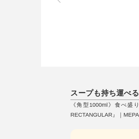
調理家電
調理器具
食器
タオル・ふきん
キッチン雑貨
スープも持ち運べる
《角型1000ml》食べ
RECTANGULAR』｜MEPA