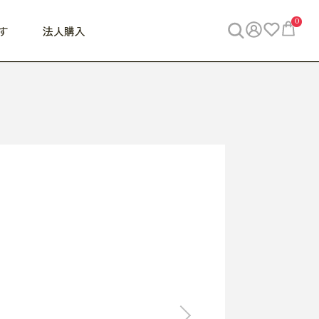
0
す
法人購入
WORK
ビジネス
ENJOY
寝具
10,000円 - 30,000円
30,000円以上
べて
すべて
すべて
すべて
らめきデスク
PC・スマホ関連
お出かけスパイス
敷き寝具
っと一息ふぅ
椅子・クッション
思い出トラベル
掛け寝具
っぱり清潔感
収納
外で過ごすって最高
パジャマ
事へGO
ビジネス／小物
好き・・にどっぷり
枕・小物
食料品
旅行・遊び
すべて
すべて