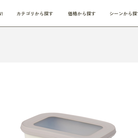
!
カテゴリから探す
価格から探す
シーンから探
つめた〜い夏、どうぞ！
HEALTHY
家電
HOME
ファッション
- 3,000円
3,000円 - 5,000円
5,000円 - 10,000円
OP10
すべて
すべて
すべて
すべて
す
朝までぐっすり
リビング家電
居心地のいい空間
服
ひ
商品 (新着順)
本気で休む
キッチン家電
家事ルンルン
バッグ
ほ
覧
いつも清潔
美容・健康家電
食いしん坊クラブ
靴・靴下
や
じぶんメンテナンス
オーディオ家電
料理と団らん
レイングッズ
仕
め割引
おうちエクササイズ
ファッション／小物
レット
の他
日用品
健康・美容
すべて
すべて