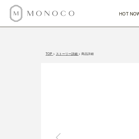
HOT NOW
新商品
CATEGORY
PRICE
SCENE
HOT NOW!
GIFTS
インテリア
1,000円未満
1,000円 
TOP
ストーリー詳細
商品詳細
今週のT
カテゴリから探す
価格から探す
シーンから探す
すべて
すべて
特別な贈りもの
家具
すべての
会話が弾む
収納
特集一
気のきく手土産
照明
毎日使ってね
インテリア雑貨
おまと
ベランダ・庭
アウト
インテリア／そ
キッチン
すべて