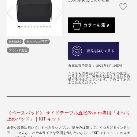
56人がお気に入り登録
カラーを選ぶ
送料無料
ラッピング不可
ブランド直送
商品を詳しく見る
倉庫出荷予定日： 2026年8月10日頃
＊こちらの商品はブランドからの直送と
なりますので、実際の配送は予定日を前
後する場合がございます。予めご了承の
上ご注文ください。
《ベースパッド》 サイドテーブル直径38ｃｍ専用「すべり
止めパッド」｜KIT キット
余分な装飾は省いて、すっきりシンプル。温かみは残して、くつろげるインテリ
アに。 そんな、ホテルライクな空間を作りたいなら、『KIT（キット）』のスチ