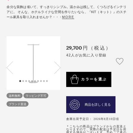
余分な装飾は省いて、すっきりシンプル。温かみは残して、くつろげるインテリ
アに。 そんな、ホテルライクな空間を作りたいなら、『KIT（キット）』のスチ
ール家具を取り入れませんか？・・・
MORE
29,700
円（税込）
42人がお気に入り登録
カラーを選ぶ
送料無料
ラッピング不可
ブランド直送
商品を詳しく見る
倉庫出荷予定日： 2026年8月10日頃
＊こちらの商品はブランドからの直送と
なりますので、実際の配送は予定日を前
後する場合がございます。予めご了承の