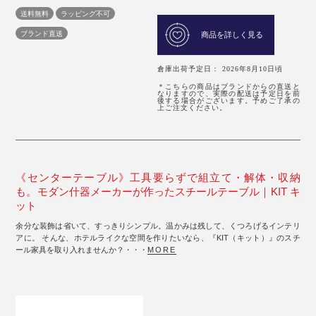
送料無料
ラッピング不可
ブランド直送
商品を詳しく見る
倉庫出荷予定日： 2026年8月10日頃
＊こちらの商品はブランドからの直送と
なりますので、実際の配送は予定日を前
後する場合がございます。予めご了承の
上ご注文ください。
《センターテーブル》工具要らずで組立て・解体・収納
も。モダン什器メーカーが作ったスチールテーブル｜KIT キ
ット
余分な装飾は省いて、すっきりシンプル。温かみは残して、くつろげるインテリ
アに。 そんな、ホテルライクな空間を作りたいなら、『KIT（キット）』のスチ
ール家具を取り入れませんか？・・・
MORE