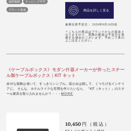
送料無料
ラッピング不可
ブランド直送
商品を詳しく見る
倉庫出荷予定日： 2026年8月10日頃
＊こちらの商品はブランドからの直送と
なりますので、実際の配送は予定日を前
後する場合がございます。予めご了承の
上ご注文ください。
《ケーブルボックス》モダン什器メーカーが作ったスチー
ル製ケーブルボックス｜KIT キット
余分な装飾は省いて、すっきりシンプル。温かみは残して、くつろげるインテリ
アに。 そんな、ホテルライクな空間を作りたいなら、『KIT（キット）』のスチ
ール家具を取り入れませんか？・・・
MORE
10,450
円（税込）