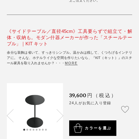
上ご注文ください。
《サイドテーブル／直径45cm》工具要らずで組立て・解
体・収納も。モダン什器メーカーが作った「スチールテー
ブル」｜KIT キット
余分な装飾は省いて、すっきりシンプル。温かみは残して、くつろげるインテリ
アに。 そんな、ホテルライクな空間を作りたいなら、『KIT（キット）』のスチ
ール家具を取り入れませんか？・・・
MORE
39,600
円（税込）
24人がお気に入り登録
カラーを選ぶ