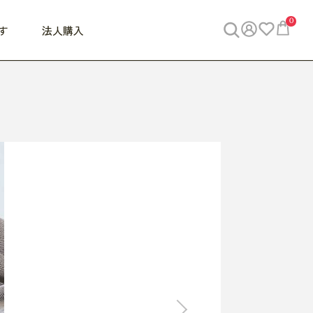
0
す
法人購入
WORK
ビジネス
ENJOY
寝具
10,000円 - 30,000円
30,000円以上
べて
すべて
すべて
すべて
らめきデスク
PC・スマホ関連
お出かけスパイス
敷き寝具
っと一息ふぅ
椅子・クッション
思い出トラベル
掛け寝具
っぱり清潔感
収納
外で過ごすって最高
パジャマ
事へGO
ビジネス／小物
好き・・にどっぷり
枕・小物
食料品
旅行・遊び
すべて
すべて