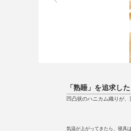
調理家電
調理器具
食器
タオル・ふきん
キッチン雑貨
「熟睡」を追求し
凹凸状のハニカム織りが、
気温が上がってきたら、寝具