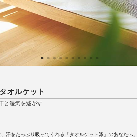
ひんやり今治タオル、生き返る〜
掃除・洗濯
肌・髪ケア
タオル
バスグッズ
スリッパ
ひんやりグッズ
防災用品
あったかグッズ
水筒
健康グッズ
日用品／その他
オーラルケア
たタオルケット
汗と湿気を逃がす
は、汗をたっぷり吸ってくれる「タオルケット派」のあなたへ