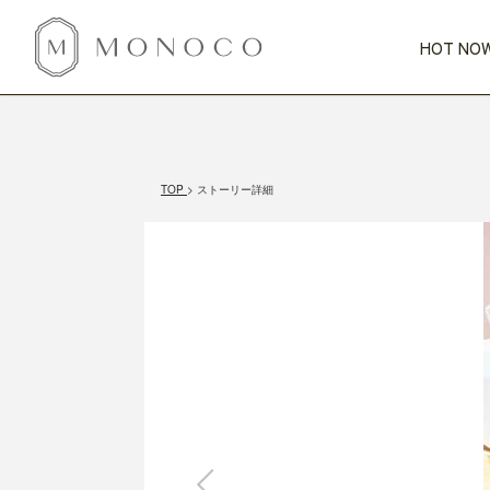
HOT NOW
新商品
CATEGORY
PRICE
SCENE
HOT NOW!
GIFTS
インテリア
1,000円未満
1,000円 
TOP
ストーリー詳細
今週のT
カテゴリから探す
価格から探す
シーンから探す
すべて
すべて
特別な贈りもの
家具
すべての
会話が弾む
収納
特集一
気のきく手土産
照明
毎日使ってね
インテリア雑貨
おまと
ベランダ・庭
アウト
インテリア／そ
キッチン
すべて