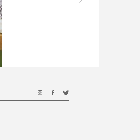
最後のひと口までキンキン
ドリンク
旅行
フード
アウトドア
旅行遊び／その他
。