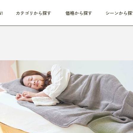
!
カテゴリから探す
価格から探す
シーンから探
つめた〜い夏、どうぞ！
HEALTHY
家電
HOME
ファッション
- 3,000円
3,000円 - 5,000円
5,000円 - 10,000円
OP10
すべて
すべて
すべて
すべて
す
朝までぐっすり
リビング家電
居心地のいい空間
服
ひ
商品 (新着順)
本気で休む
キッチン家電
家事ルンルン
バッグ
ほ
覧
いつも清潔
美容・健康家電
食いしん坊クラブ
靴・靴下
や
じぶんメンテナンス
オーディオ家電
料理と団らん
レイングッズ
仕
め割引
おうちエクササイズ
ファッション／小物
レット
の他
日用品
健康・美容
すべて
すべて