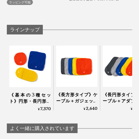
ラッピング可能
染色には、世界でもこの栃尾地域のみにしか残っていな
い「ロケットマフ」という技術を使用。糸をふわっとさ
せたまま、熱をかけず染めることで、糸の伸縮性を損な
ラインナップ
うことなく、繊維の奥までしっかり染色。あまりに非効
率的なため、他ではこの方法で染色するところがなくな
カメラを置く際に下に本品を敷くと、キズの防止になり
ってしまったそうです。
ます。
先日旅行した際にも使ってみましたが、便利だったのが
下記の使い方。
冷たいペットボトル（結露を防いでバッグの中が濡
《長方形タイプ》ケ
《長円形タイプ
《基本の3種セッ
れない）
ーブル＋ガジェット
ーブル＋アダプ
ト》円形・長円形・
洗濯ピンチ（他のものと絡まらない）
類を最小にまとめる
類を最小にまと
長方形各１個でいろ
2,640
2,
7,370
¥
¥
¥
「パッキングニッ
「パッキングニ
細々とした小物（用途別にまとめられる）
いろ包める「パッキ
ト」｜_go アンドゴ
ト」｜_go アン
ングニット」｜_go
ー
ー
アンドゴー
よく一緒に購入されています