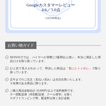
お買い物ガイド
MONOCOでは、バイヤーが実際に3週間以上使い、本当に満足した商
品だけを取り扱っています。
ひと目で良さがわかって、即決した商品は「
君にヒトメボレ
」で取り
説明書を兼ねた紙のパッケージは、できるだけゴミを減
扱っています。
らし、配送を簡易にするための配慮です。
正午までのご注文（支払い済み）は当日出荷いたします。
※在庫のある商品に限ります。
ご購入商品金額合計 10,000円 以上で送料無料です。
※一部配送便（特別配送便、クール便等）を除く
※ギフトラッピング料、配送料を除く合計金額