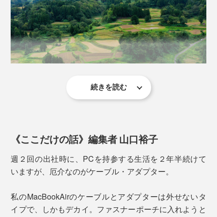
ンズ…、大きさも形も違うカメラが約16×19.5cmの長方
形のニットの中にすっぽり。
荷物を軽く、コンパクトに。さらには目にも楽しく。
『_go』が、あなたのカバンの中の景色をガラッと変え
ストラップをつけたまま収納できて、着脱も簡単。専用
ます。
ケースのようにかさばることもありません。
続きを読む
その栃尾地域で生まれ育ったプロダクトエンジニアの白
倉重樹氏が、「栃尾ならではの素材と技術を残していき
たい！」と始めたのが、ニット製ポーチのブランド
『_go』。
《ここだけの話》編集者 山口裕子
ガジェット大好き、モノを増やしがちで、バッグの中が
週２回の出社時に、PCを持参する生活を２年半続けて
いつもごちゃついていたという白倉氏。「ニットの伸縮
いますが、厄介なのがケーブル・アダプター。
性を利用すれば、最小にまとめられるのではないか」と
いうひらめきからスタート。
私のMacBookAirのケーブルとアダプターは外せないタ
「裸でもつとキズが気になる」「キズからは守りたいけ
イプで、しかもデカイ。ファスナーポーチに入れようと