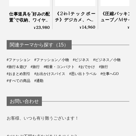
いね。
縫製されているとその部分の伸びがストップしてしまい
《2-in-1テックポー
《圧縮パッキン
ますが、本品は無縫製なので、360°どの角度にも伸縮可
仕事道具を“好みの配
チ》デジカメ、ヘッ
ューブ／Mサイ
置”で収納、ワイヤレ
能。
写真左から時計回りに「ブルー」「イエロー」「オレンジ」「ライトグレー」
ドホン、電源アダプ
『Aww』のスー
ス充電台つきの「ガ
14,960
4,
23,980
¥
¥
¥
「ダークグレー」
ターは“太っ腹長
ースにピタッと
ジェットケース」｜
男”におまかせ！仕事
る！ファスナー
Orbitkey Nest
バッグの中ですぐに見つかり、色違いで揃えれば、何に
の道具がたっぷり入
類をさらにギュ
関連テーマから探す（15）
何を入れたのか一目瞭然です。
る「ビジネスポーチ
圧縮できる「ト
大・小セット」｜
ルケース」
#ファッション
#ファッション／小物
#ビジネス
#ビジネス／小物
Orbitkey
#旅行＆遊び
#旅行
#軽量・コンパクト
#おでかけ
#旅行
#おまとめ割引
#お出かけスパイス
#思い出トラベル
#仕事へGO
#すべての商品
#通勤
お問い合わせ
『_go』の白いロゴも、ストレッチ糸の編み込みなの
で、伸縮性を妨げません。裏を見ると白い糸が長めに伸
お客様、いつも有り難うございます！
びていますが、これは「伸びのための余剰分」。