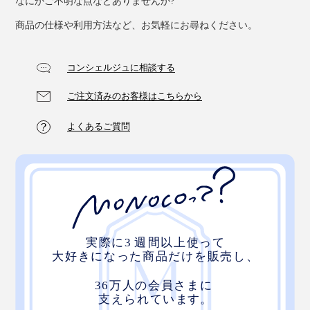
なにかご不明な点などありませんか?
商品の仕様や利用方法など、お気軽にお尋ねください。
気をつけたいのが「尖ったもの」と「面ファスナー」。
ニットを傷めることがあるので、避けた方が良さそうで
コンシェルジュに相談する
す。
ご注文済みのお客様はこちらから
よくあるご質問
長すぎると感じたら、モノを包んだ状態（引っ張った状
態）で、２cm以上残るようにカットしてみてくださ
い。
お手入れは洗濯機で。色落ちの心配がなく、ガシガシ洗
っても大丈夫。使ううちに伸びてきますが、スチームア
イロンをかけると、ほぼ元の形に戻ります。