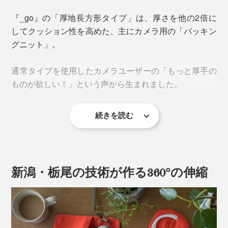
衝撃を吸収するほどの保護力はないものの、包容力はバ
ツグン。擦れ合いによるキズ、無理な力をかけることに
『_go』の「厚地長方形タイプ」は、厚さを他の2倍に
よる劣化、ケーブルの絡まりを防ぎます。
してクッション性を高めた、主にカメラ用の「パッキン
グニット」。
これを可能にするのが、「極大ストレッチ糸」を使った
360°どの角度にも伸びるニット素材。
通常タイプを使用したカメラユーザーの「もっと厚手の
ものが欲しい！」という声から生まれました。
続きを読む
新潟・栃尾の技術が作る360°の伸縮
“グイ〜ンと伸びて、ピタッと縮む”というパッキングの