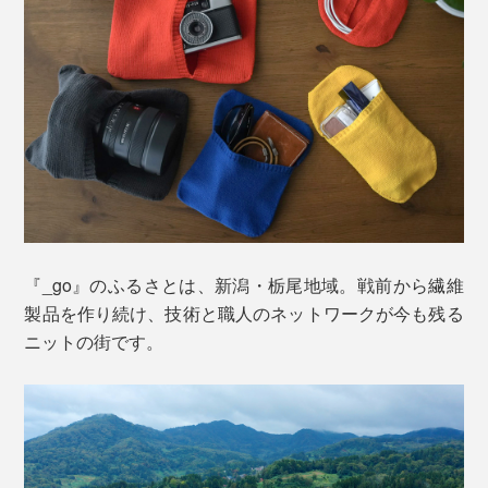
ための機能を最大にすべく、オリジナルで糸から開発。
無縫製の「ホールガーメント」で編み立てることで、こ
写真左が「
長方形タイプ
」、右が「厚地長方形タイプ（本品）」
れまでにない「パッキングニット」ができあがりまし
た。
裏を返すと横幅1/3の場所にスリットがあり、長い方に
レンズを入れ、短い方を引っ張ってレンズに被せます。
『_go』のふるさとは、新潟・栃尾地域。戦前から繊維
製品を作り続け、技術と職人のネットワークが今も残る
ニットの街です。
コンパクトサイズのカメラから一眼レフカメラ、大型レ