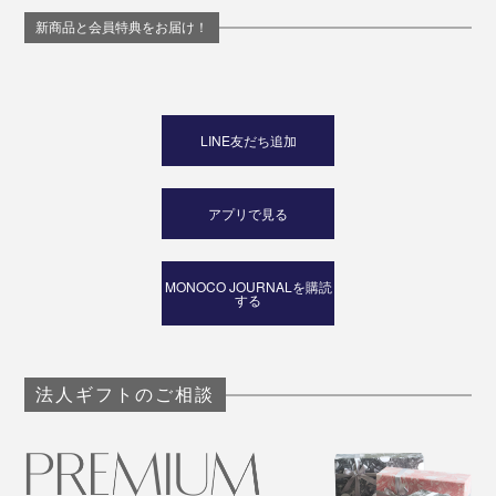
新商品と会員特典をお届け！
モノを包むという日本的発想、日本の素材・技術を結集
LINE友だち追加
させた『_go』は、2020年ニイガタIDSデザインコンペ
ティションで準大賞を受賞。海外へのお土産としても喜
ばれそうです。
アプリで見る
MONOCO JOURNALを購読
する
法人ギフトのご相談