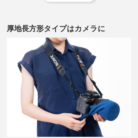
たいていゴツくてそこそこかさばるし、重い。
厚地長方形タイプはカメラに
その点「パッキングニット」なら、一番小さい円形タイ
プで7g、一番大きい厚地長方形タイプでも16g。軽く柔
らかな素材でスキマを最小に圧縮します。