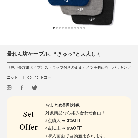
暴れん坊ケーブル、“きゅっ”と大人しく
《厚地長方形タイプ》ストラップ付きのままカメラを包める「パッキング
ニット」｜_go アンドゴー
おまとめ割引対象
Set
対象商品
なら組み合わせ自由！
2点購入 ➔
3%OFF
Offer
4点以上 ➔
6%OFF
※購入画面で自動適用されます。