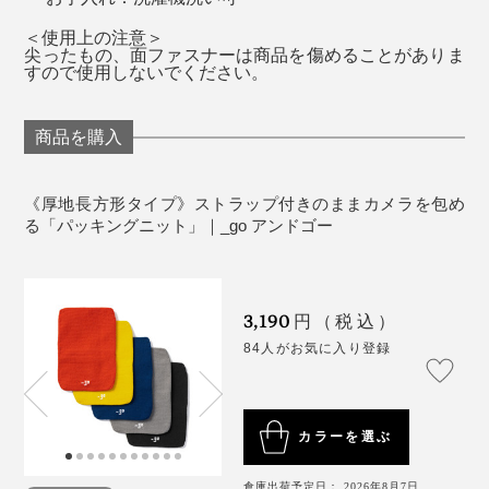
（ねんし）し、丈夫でストレッチ性の高い糸を開発。
大型レンズ
＜使用上の注意＞
尖ったもの、面ファスナーは商品を傷めることがありま
すので使用しないでください。
商品を購入
《厚地長方形タイプ》ストラップ付きのままカメラを包め
早速使ってみると、使い心地の良さは想像以上。ケーブ
る「パッキングニット」｜_go アンドゴー
ルが小さくまとまるようになったのはもちろん、バッグ
の中で本やノートが折れ曲がったりすることがなくなり
ました。
3,190
円（税込）
タブレット
84人がお気に入り登録
カラーを選ぶ
倉庫出荷予定日： 2026年8月7日