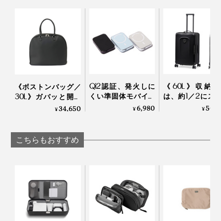
編み立ては、ニット編機の最新技術「ホールガーメン
ト」。すべてが1本の糸で編まれていて、縫製はいっさ
いナシ。
カラーは、「オレンジ」「イエロー」「ブルー」「ライ
トグレー」「ダークグレー」の５色。普段はあまり身に
Qi2認証、発火しに
《60L》収納
《ボストンバッグ／
着けないヴィヴィッドな色合いも、ポーチとして使って
くい準固体モバイル
は、約1／2にス
30L》ガバッと開い
みるといい感じ。
バッテリー
化できる、オラ
て、小旅行や出張の
6,980
50,
34,650
¥
¥
¥
「HeatZero」｜VOVA
発のスーツケー
荷物をたっぷり収
「foldaway」｜sen
納！サボテンから生
まれたビーガンレザ
こちらもおすすめ
ー使用の「旅バッ
グ」| Aww
使う人次第で用途は広がりそう。あなたが見つけた使い
写真左がプロダクトエンジニアの白倉重樹氏
方も、#MONOCOをつけてSNSに投稿してみてくださ