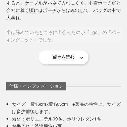
どシャッターチャンスを逃したくない！」というカメラ
すると、ケーブルがハネて入れにくく、巾着ポーチだと
ユーザーのリクエストが反映されています。
会社に着く頃にはポーチからはみ出して、バッグの中で
大暴れ。
他には、大型レンズやタブレットもパッキング可能。
半ば諦めていたところに出会ったのが『_go』の「パッ
キングニット」でした。
インスタントカメラ
続きを読む
とにかくよく伸びてよく縮む“キックバック性”を最大限
仕様・インフォメーション
にすべく、糸づくり・染色・編み立て、すべての工程に
栃尾の技術を結集。
サイズ：横16cm×縦19.5cm ※製品の特性上、サイズ
は多少前後します。
糸はオリジナルの「極大ストレッチ素材」。伸びるポリ
素材：ポリエステル99％、ポリウレタン1％
ウレタンに伸びにくいポリエステルを独自の技術で撚糸
お手入れ：洗濯機洗い可