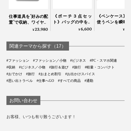
いね。
縫製されているとその部分の伸びがストップしてしまい
《ポーチ３点セッ
《ペンケース》
ますが、本品は無縫製なので、360°どの角度にも伸縮可
仕事道具を“好みの配
ト》バッグの中をス
使うペンを瞬時
置”で収納、ワイヤレ
能。
マートに整えるポー
り出せる専用ポ
ス充電台つきの「ガ
6,600
5,
23,980
¥
¥
¥
チトリオ｜Orbitkey
トつき！スリム
ジェットケース」｜
ど、マウスもイ
Orbitkey Nest
ンも収まる“ミニ
関連テーマから探す（17）
スト3男”の「ビ
スポーチ」｜Orbitk
#ファッション
#ファッション／小物
#ビジネス
#PC・スマホ関連
#収納
#ビジネス／小物
#旅行＆遊び
#旅行
#軽量・コンパクト
#おでかけ
#旅行
#おまとめ割引
#お出かけスパイス
#思い出トラベル
#仕事へGO
#すべての商品
#通勤
お問い合わせ
『_go』の白いロゴも、ストレッチ糸の編み込みなの
で、伸縮性を妨げません。裏を見ると白い糸が長めに伸
お客様、いつも有り難うございます！
びていますが、これは「伸びのための余剰分」。