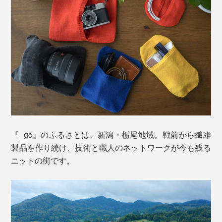
ための機能を最大にすべく、オリジナルで糸から開発。
無縫製の「ホールガーメント」で編み立てることで、こ
長さの違う複数のケーブルやアダプターが約11×21cmの
れまでにない「パッキングニット」ができあがりまし
オーバル型のニットの中にすっぽり。ざっくり丸めて入
た。
れるだけで、ニットの縮む力で最小サイズにまとまって
くれます。
『_go』のふるさとは、新潟・栃尾地域。戦前から繊維
製品を作り続け、技術と職人のネットワークが今も残る
ニットの街です。
ケーブルを結束バンドなどで留めてカバンに入れると、
他のものと絡まったり、結束バンドが外れて大暴れする