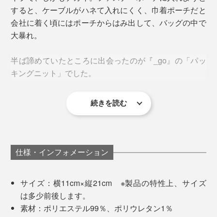
すると、ケーブルがハネて入れにくく、巾着ポーチだと
会社に着く頃にはポーチからはみ出して、バッグの中で
大暴れ。
半ば諦めていたところに出会ったのが『_go』の「パッ
ベルトとネクタイ
キングニット」でした。
続きを読む
とにかくよく伸びてよく縮む“キックバック性”を最大限
仕様・インフォメーション
にすべく、糸づくり・染色・編み立て、すべての工程に
栃尾の技術を結集。
サイズ：横11cm×縦21cm ※製品の特性上、サイズ
は多少前後します。
糸はオリジナルの「極大ストレッチ素材」。伸びるポリ
小物
素材：ポリエステル99％、ポリウレタン1％
ウレタンに伸びにくいポリエステルを独自の技術で撚糸