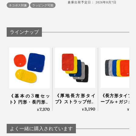
倉庫出荷予定日： 2026年8月7日
ネコポス対象
ラッピング可能
染色には、世界でもこの栃尾地域のみにしか残っていな
い「ロケットマフ」という技術を使用。糸をふわっとさ
せたまま、熱をかけず染めることで、糸の伸縮性を損な
ラインナップ
うことなく、繊維の奥までしっかり染色。あまりに非効
率的なため、他ではこの方法で染色するところがなくな
写真左から時計回りに「ブルー」「イエロー」「オレンジ」「ライトグレー」
ってしまったそうです。
「ダークグレー」
先日旅行した際にも使ってみましたが、便利だったのが
バッグの中ですぐに見つかり、色違いで揃えれば、どこ
下記の使い方。
に何を入れたのか一目瞭然です。
冷たいペットボトル（結露を防いでバッグの中が濡
《厚地長方形タイ
《長方形タイプ
《基本の3種セッ
れない）
プ》ストラップ付き
ーブル＋ガジェ
ト》円形・長円形・
洗濯ピンチ（他のものと絡まらない）
のままカメラを包め
類を最小にまと
長方形各１個でいろ
3,190
2,
7,370
¥
¥
¥
る「パッキングニッ
「パッキングニ
細々とした小物（用途別にまとめられる）
いろ包める「パッキ
ト」｜_go アンドゴ
ト」｜_go アン
ングニット」｜_go
ー
ー
アンドゴー
よく一緒に購入されています