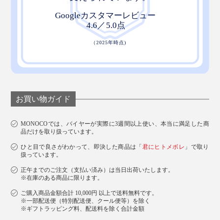
お買い物ガイド
MONOCOでは、バイヤーが実際に3週間以上使い、本当に満足した商
品だけを取り扱っています。
ひと目で良さがわかって、即決した商品は「
君にヒトメボレ
」で取り
説明書を兼ねた紙のパッケージは、できるだけゴミを減
扱っています。
らし、配送を簡易にするための配慮です。
正午までのご注文（支払い済み）は当日出荷いたします。
※在庫のある商品に限ります。
ご購入商品金額合計 10,000円 以上で送料無料です。
※一部配送便（特別配送便、クール便等）を除く
※ギフトラッピング料、配送料を除く合計金額