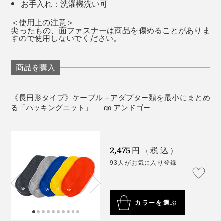
お手入れ：洗濯機洗い可
（ねんし）し、丈夫でストレッチ性の高い糸を開発。
＜使用上の注意＞
尖ったもの、面ファスナーは商品を傷めることがありま
すので使用しないでください。
商品を購入
《長円形タイプ》ケーブル＋アダプター類を最小にまとめ
早速使ってみると、使い心地の良さは想像以上。ケーブ
る「パッキングニット」｜_go アンドゴー
カラーは、「オレンジ」「イエロー」「ブルー」「ライ
ルが小さくまとまるようになったのはもちろん、バッグ
トグレー」「ダークグレー」の５色。普段はあまり身に
の中で本やノートが折れ曲がったりすることがなくなり
着けないヴィヴィッドな色合いも、ポーチとして使って
ました。
2,475
みるといい感じ。
円（税込）
93人がお気に入り登録
カラーを選ぶ