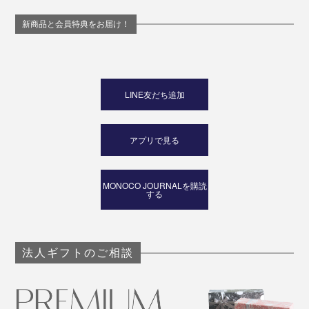
新商品と会員特典をお届け！
モノを包むという日本的発想、日本の素材・技術を結集
LINE友だち追加
させた『_go』は、2020年ニイガタIDSデザインコンペ
ティションで準大賞を受賞。海外へのお土産としても喜
ばれそうです。
アプリで見る
MONOCO JOURNALを購読
する
法人ギフトのご相談