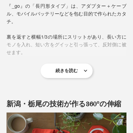
衝撃を吸収するほどの保護力はないものの、包容力はバ
『_go』の「長円形タイプ」は、アダプター＋ケーブ
ツグン。擦れ合いによるキズ、無理な力をかけることに
ル、モバイルバッテリーなどを包む目的で作られたカタ
よる劣化、ケーブルの絡まりを防ぎます。
チ。
これを可能にするのが、「極大ストレッチ糸」を使った
裏を返すと横幅1/3の場所にスリットがあり、長い方に
360°どの角度にも伸びるニット素材。
モノを入れ、短い方をグイッと引っ張って、反対側に被
せます。
続きを読む
新潟・栃尾の技術が作る360°の伸縮
“グイ〜ンと伸びて、ピタッと縮む”というパッキングの