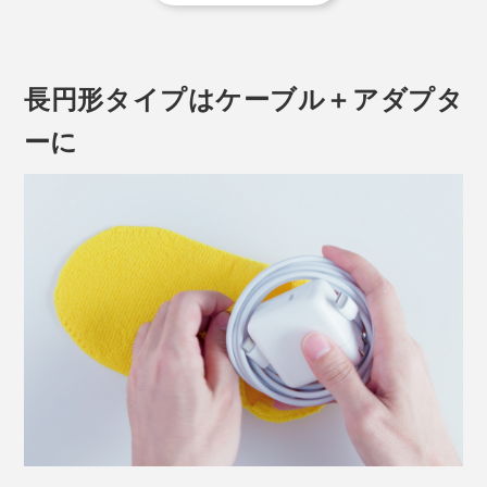
たいていゴツくてそこそこかさばるし、重い。
長円形タイプはケーブル＋アダプタ
ーに
その点「パッキングニット」なら、一番小さい円形タイ
プで7g、一番大きい厚地長方形タイプでも16g。軽く柔
らかな素材でスキマを最小に圧縮します。