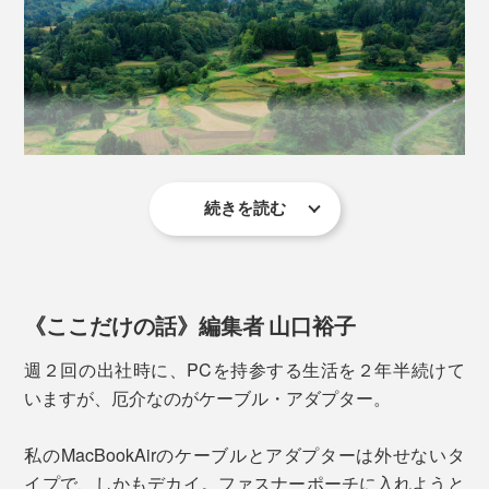
ことがありますが、本品を使えば大丈夫。
荷物を軽く、コンパクトに。さらには目にも楽しく。
ケーブルは“きゅっ”と大人しいまま。強い力をかけて束
『_go』が、あなたのカバンの中の景色をガラッと変え
ねる必要がなく、アダプターが大きくても小さくても、
ます。
きちんと収まります。
他には、コンパクトカメラ、ベルトとネクタイ、小物な
続きを読む
どなどが収まるサイズ。ニットの口をくるんと被せるの
その栃尾地域で生まれ育ったプロダクトエンジニアの白
で、中身が外に飛び出すこともありません。
倉重樹氏が、「栃尾ならではの素材と技術を残していき
たい！」と始めたのが、ニット製ポーチのブランド
『_go』。
《ここだけの話》編集者 山口裕子
コンパクトカメラ
ガジェット大好き、モノを増やしがちで、バッグの中が
週２回の出社時に、PCを持参する生活を２年半続けて
いつもごちゃついていたという白倉氏。「ニットの伸縮
いますが、厄介なのがケーブル・アダプター。
性を利用すれば、最小にまとめられるのではないか」と
いうひらめきからスタート。
私のMacBookAirのケーブルとアダプターは外せないタ
イプで、しかもデカイ。ファスナーポーチに入れようと