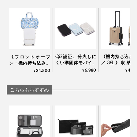
編み立ては、ニット編機の最新技術「ホールガーメン
ト」。すべてが1本の糸で編まれていて、縫製はいっさ
いナシ。
気をつけたいのが「尖ったもの」と「面ファスナー」。
Qi2認証、発火しに
《機内持ち込み
《フロントオープ
ニットを傷めることがあるので、避けた方が良さそうで
くい準固体モバイル
／38L》収納
ン・機内持ち込み対
す。
バッテリー
は、約1／2にス
応／39L》立てたま
6,980
46,
34,500
¥
¥
¥
「HeatZero」｜VOVA
化できる、オラ
ま、荷物をカンタン|
発のスーツケー
に出し入れOK！旅フ
「foldaway」｜sen
リークがつくる内装
こちらもおすすめ
と共生地のボストン
付き「スーツケー
ス」| Aww
使う人次第で用途は広がりそう。あなたが見つけた使い
写真左がプロダクトエンジニアの白倉重樹氏
方も、#MONOCOをつけてSNSに投稿してみてくださ