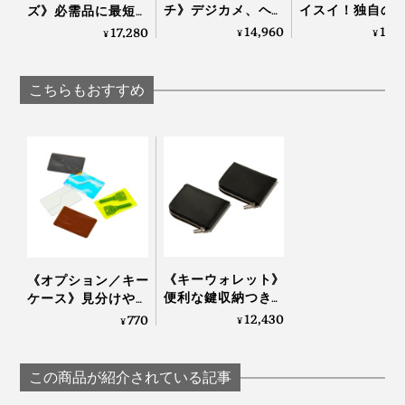
チ》デジカメ、ヘッ
イスイ！独自の
ズ》必需品に最短ア
ドホン、電源アダプ
ヤーリールで、
クセス、誰でも整理
14,960
12,
17,280
¥
¥
¥
ターは“太っ腹長
でもタッチしや
上手になれる「スリ
男”におまかせ！仕事
「本革製IDカー
ングバッグ」｜
の道具がたっぷり入
ルダー」｜Orbitk
Orbitkey
こちらもおすすめ
る「ビジネスポーチ
IDカードホルダ
大・小セット」｜
プロ
Orbitkey
マルチツールはこちら >>
ミラー＆爪やすり
「
ミラー＆爪やすり
」があれば、お出かけ前や通勤時、
《キーウォレット》
《オプション／キー
外回り時の身だしなみチェッカーとして便利です。
便利な鍵収納つき！
ケース》見分けやす
デッドスペースがな
写真は、「Orbitkey ワックスドキャンバス（Brick Red）」と「
スライド式キーリ
いクリア素材、カー
12,430
770
¥
¥
ング Ring v2（Black）
」
い「ミニマム財布」
ドのように鍵を持ち
｜sugata
歩ける「カード型キ
ーケース（2本
カラビナなどに固定すれば、『Orbitkey』をぶら下げ
この商品が紹介されている記事
用）」｜sugata
て、手ぶらで近所のウォーキングも可能です。