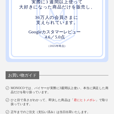
創業者のチャールズ・イン氏（後列左）とレックス・クオ氏（中央）
ジョギング中に、鍵がジャラジャラ鳴ったり、弾んだり
することが、わずらわしかったチャールズは、従来のリ
ングではなく、ボルトとナットで鍵を束ねた試作品を、
幼なじみのレックスに見せたそう。
お買い物ガイド
MONOCOでは、バイヤーが実際に3週間以上使い、本当に満足した商
品だけを取り扱っています。
ひと目で良さがわかって、即決した商品は「
君にヒトメボレ
」で取り
扱っています。
正午までのご注文（支払い済み）は当日出荷いたします。