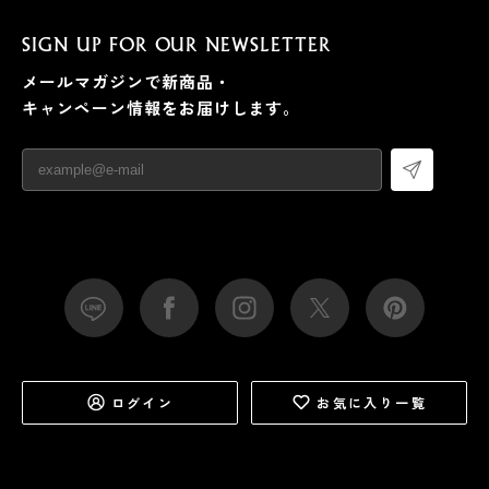
その解が、「ロッキング構造」です。試行錯誤して、湾
曲形状のワッシャーを使うことで、鍵の束を固定しつ
SIGN UP FOR OUR NEWSLETTER
つ、目当ての鍵だけ取り出せるように設計しました。
メールマガジンで新商品・
キャンペーン情報をお届けします。
ログイン
お気に入り一覧