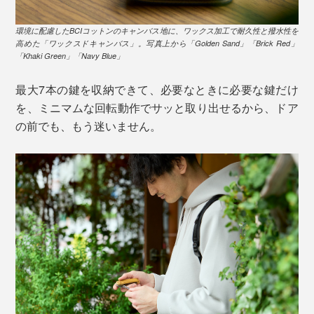
環境に配慮したBCIコットンのキャンバス地に、ワックス加工で耐久性と撥水性を
高めた「ワックスドキャンバス」。写真上から「Golden Sand」「Brick Red」
「Khaki Green」「Navy Blue」
最大7本の鍵を収納できて、必要なときに必要な鍵だけ
を、ミニマムな回転動作でサッと取り出せるから、ドア
の前でも、もう迷いません。