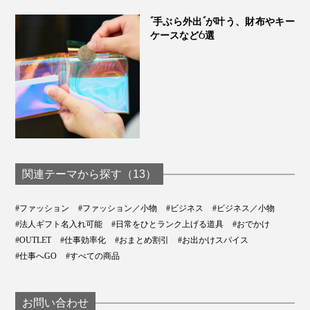
“手ぶら外出”が叶う、財布やキー
ケースなど6選
ミラー＆爪やすりはこちら >>
関連テーマから探す（13）
#ファッション
#ファッション／小物
#ビジネス
#ビジネス／小物
#法人ギフト名入れ可能
#日常をひとランク上げる道具
#おでかけ
鍵がスリムにまとまる画期的な設計
#OUTLET
#仕事効率化
#おまとめ割引
#お出かけスパイス
#仕事へGO
#すべての商品
お問い合わせ