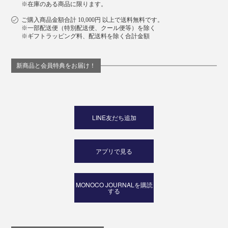
※在庫のある商品に限ります。
ご購入商品金額合計 10,000円 以上で送料無料です。
※一部配送便（特別配送便、クール便等）を除く
※ギフトラッピング料、配送料を除く合計金額
新商品と会員特典をお届け！
すると、レックスは、鍵がポケットやバッグの中でスマ
ホを傷つけることから、音だけでなく、形・素材へのア
LINE友だち追加
イデアを提案。
そこから鍵の束を、革やナイロンで包んだ『Orbitkey』
アプリで見る
が生まれました。
MONOCO JOURNALを購読
する