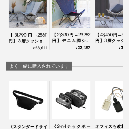
別売りの「Orbitkey マルチツール」も、いっしょに取り
つければ、栓抜きや段ボールのテープ部分を切るカッタ
ーなど、多目的に使えるガジェットホルダーとしても活
躍します。
【27,390円→23,282
【43,450円→30,4
【31,790円→28,611
円】デニム調シー
円】3層クッシ
円】３層クッション
マルチツール
ト、コンパクトサイ
シート、ラグジ
のゆったりサイズモ
23,282
30,
28,611
¥
¥
¥
別売の「
マルチツール
」をセットすれば、栓抜きや段ボ
ズの「バタフライチ
リーサイズの「
デル「バタフライチ
使っているうちに、あるいは衝撃などで、ロックがゆる
ェア MAXIPOPUP
フライチェ
ェア POP UP XL Be
ールのテープを切るカッターなど、多目的に使えるガジ
んだり、鍵が外れたりすることはありません。
LFM2738」｜Lafuma
SPHINX LFM277
Comfort LFM5183」
よく一緒に購入されています
ェットホルダーとして活躍します。
｜Lafuma
｜Lafuma
利き手に関係なく、右側からも左側からも、鍵を取り出
しやすいユニバーサルデザインを実現。慣れれば、片手
で鍵を出し入れできます。
鍵をセットしているネジと反対側には、Dリングつき。
最近の車に多い、分厚い電子キーやキーチェーンを取り
付けられます。
《2-in-1テックポー
オフィスも改札
《スタンダードサイ