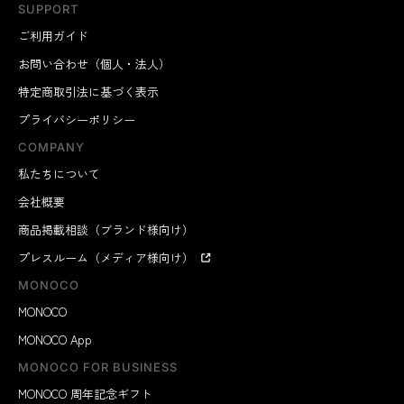
SUPPORT
ご利用ガイド
お問い合わせ（個人・法人）
従来のキーケースの先入観を捨てて、本当に必要な機能
特定商取引法に基づく表示
はなにか、突き詰めた結果が、ユニークな外観とミニマ
プライバシーポリシー
ムな機能を持った『Orbitkey』です」
COMPANY
私たちについて
『Orbitkey』は、クラウドファンディングのKickstarter
で紹介され、30日間で5000人からの支持を得たことか
会社概要
ら始まったプロダクト。本品は、初期モデルから、さら
商品掲載相談（ブランド様向け）
に品質改良した「Orbitkey2.0」モデルです。
プレスルーム（メディア様向け）
MONOCO
MONOCO
MONOCO App
MONOCO FOR BUSINESS
MONOCO 周年記念ギフト