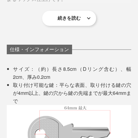
続きを読む
ジャラジャラしている鍵束も、スッキリ収まる
『Orbitkey』のセットは、カンタン。
仕様・インフォメーション
ケース内のネジ受け部分に、鍵を重ねたら、ケースの外
側から、お手持ちの硬貨でネジを締めてください。
サイズ：（約）長さ8.5cm（Dリング含む）、幅
2cm、厚み0.2cm
取り付け可能な鍵：平らな表面、取り付ける鍵の穴
が4mm以上、鍵の穴から鍵の先端までが最大64mmま
で
原料のコットンには、「BCIコットン」を使用。