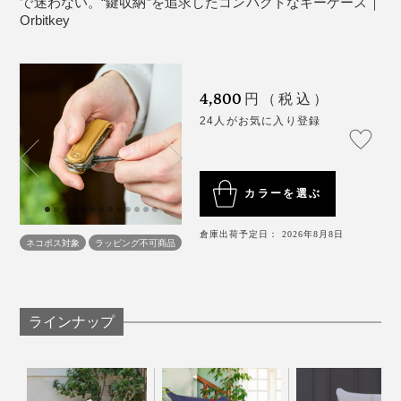
で迷わない。“鍵収納”を追求したコンパクトなキーケース｜
ドリルあるいはヤスリで穴を少し大きくします。
Orbitkey
自動車用など特別サイズの鍵は「Dリング」に取り
※ワッシャー2個のうち、1個は、あらかじめ『Orbitkey』のネジ受け部分について
付けます。
います。
2個めのワッシャーを使う場合は、湾曲している面を、鍵側になるように装着して
4,800
円（税込）
ください
※ネジをゆるませて鍵を取り外せない場合の対処法：
24人がお気に入り登録
ネジを締め過ぎたのが原因。バンドの一方を反時計回り
鍵を使うときは、十徳ナイフのように、回転させて取り
にねじり、もう一方のバンドは固定したままにします。
詳細は動画を参照してください
出してください。
カラーを選ぶ
「家の玄関の鍵は、いちばん手前」など、セットした鍵
の順番を覚えておけば、目的の鍵だけをサッと取り出せ
倉庫出荷予定日： 2026年8月8日
ネコポス対象
ラッピング不可商品
るので、慌ただしい出勤時に重宝します。
ラインナップ
鍵が勝手に飛び出てしまうことがないので、バッグやポ
ケットに入れても、財布やスマホなど、周りのものを傷
つけません。