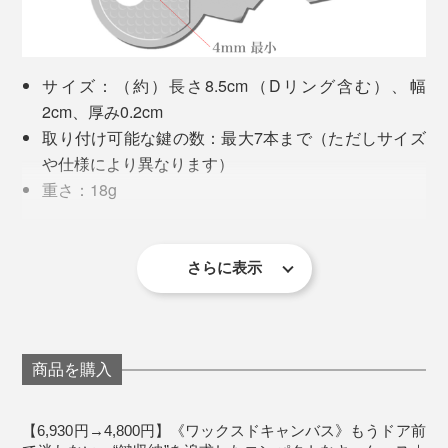
BCI（Better Cotton Initiative）とは、綿花栽培の発展
と、環境へ配慮したコットンの安定供給を目的とした国
際NGO団体です。
厚みにもよりますが、鍵は最大7本まで、収納OK。セッ
サイズ：（約）長さ8.5cm（Dリング含む）、幅
トする鍵が少なくても、付属のワッシャー2個
を使
（※）
2cm、厚み0.2cm
農薬や水資源の使用制限を設け、生産維持のため農家の
えば、しっかり止まる、独自の「ロッキング構造」で
取り付け可能な鍵の数：最大7本まで（ただしサイズ
利益増加を目的としています。
す。
や仕様により異なります）
重さ：18g
そのBCIが認定した綿花生産者によって栽培されたコッ
付属品：ワッシャー
トンが、「BCIコットン」。
素材：ベルト／BCIコットン、Dリング・シャフト・
ネジ・ワッシャー／ステンレススチール
さらに表示
本品のキャンバス地は、「BCIコットン」に、動物性物
質を含まない天然植物由来のオイルと、廃プラスチック
※鍵の穴が小さすぎるときの対処法：
をブレンドしたワックスでコーティングした素材を使っ
ています。
鍵を装着するときに、穴の小さい鍵が、シャフト
商品を購入
（取り付け部分）先端より上になるように重ねま
耐久性と撥水性にすぐれた、キャンバス地のベルトが鍵
す。
【6,930円→4,800円】《ワックスドキャンバス》もうドア前
を保護してくれます。