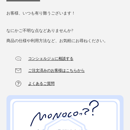
お客様、いつも有り難うございます！
なにかご不明な点などありませんか?
商品の仕様や利用方法など、お気軽にお尋ねください。
コンシェルジュに相談する
『Orbitkey』は、工業デザイナーのチャールズ・イン氏
ご注文済みのお客様はこちらから
と薬剤師だったレックス・クオ氏が開発・起業しまし
よくあるご質問
た。