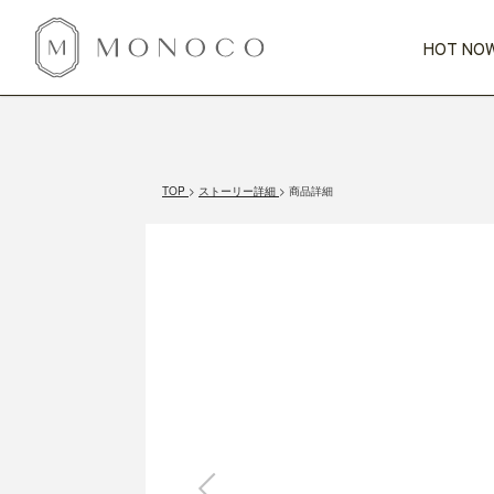
HOT NOW
新商品
CATEGORY
PRICE
SCENE
HOT NOW!
GIFTS
インテリア
1,000円未満
1,000円 
TOP
ストーリー詳細
商品詳細
今週のT
カテゴリから探す
価格から探す
シーンから探す
すべて
すべて
特別な贈りもの
家具
すべての
会話が弾む
収納
特集一
気のきく手土産
照明
毎日使ってね
インテリア雑貨
おまと
ベランダ・庭
アウト
インテリア／そ
キッチン
すべて