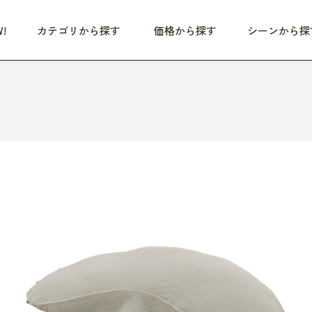
!
カテゴリから探す
価格から探す
シーンから探
つめた〜い夏、どうぞ！
HEALTHY
家電
HOME
ファッション
- 3,000円
3,000円 - 5,000円
5,000円 - 10,000円
OP10
すべて
すべて
すべて
すべて
す
朝までぐっすり
リビング家電
居心地のいい空間
服
ひ
商品 (新着順)
本気で休む
キッチン家電
家事ルンルン
バッグ
ほ
覧
いつも清潔
美容・健康家電
食いしん坊クラブ
靴・靴下
や
じぶんメンテナンス
オーディオ家電
料理と団らん
レイングッズ
仕
め割引
おうちエクササイズ
ファッション／小物
レット
の他
日用品
健康・美容
すべて
すべて