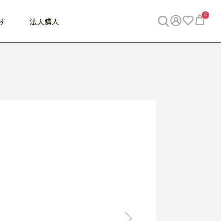
0
す
法人購入
WORK
ビジネス
ENJOY
寝具
10,000円 - 30,000円
30,000円以上
べて
すべて
すべて
すべて
らめきデスク
PC・スマホ関連
お出かけスパイス
敷き寝具
っと一息ふぅ
椅子・クッション
思い出トラベル
掛け寝具
っぱり清潔感
収納
外で過ごすって最高
パジャマ
事へGO
ビジネス／小物
好き・・にどっぷり
枕・小物
食料品
旅行・遊び
すべて
すべて