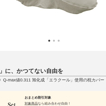
ひんやり今治タオル、生き返る〜
掃除・洗濯
肌・髪ケア
タオル
バスグッズ
スリッパ
ひんやりグッズ
防災用品
あったかグッズ
水筒
健康グッズ
日用品／その他
オーラルケア
」に、かつてない自由を
max値0.311 旭化成「エラクール」使用の枕カバー｜YO
おまとめ割引対象
Set
対象商品
なら組み合わせ自由！