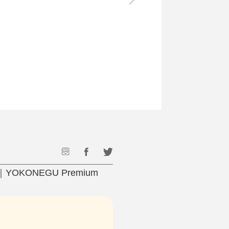
最後のひと口までキンキン
ドリンク
旅行
フード
アウトドア
旅行遊び／その他
KONEGU Premium