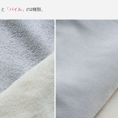
」と「
パイル
」の2種類。