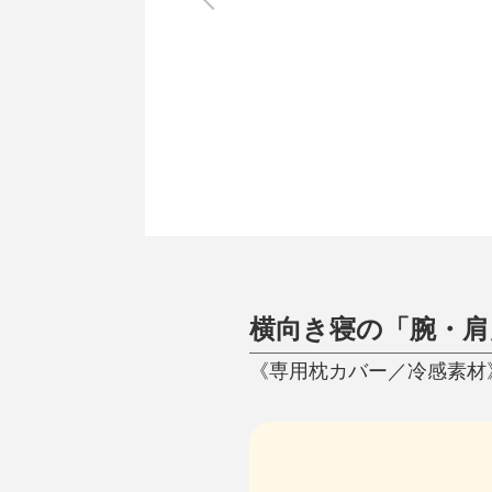
調理家電
調理器具
食器
タオル・ふきん
キッチン雑貨
横向き寝の「腕・肩
《専用枕カバー／冷感素材》Q-