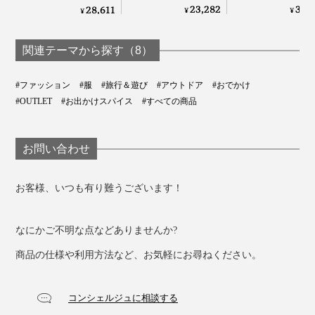
ト、コンパクトサイ
シート、ラグジ
のゆったりサイズモ
23,282
30,
28,611
¥
¥
¥
ズの「バタフライチ
リーサイズの「
デル「バタフライチ
ェア MAXIPOPUP
フライチェ
ェア POP UP XL Be
LFM2738」｜Lafuma
SPHINX LFM277
Comfort LFM5183」
関連テーマから探す（8）
｜Lafuma
｜Lafuma
#ファッション
#服
#旅行＆遊び
#アウトドア
#おでかけ
#OUTLET
#お出かけスパイス
#すべての商品
お問い合わせ
お客様、いつも有り難うございます！
なにかご不明な点などありませんか?
商品の仕様や利用方法など、お気軽にお尋ねください。
コンシェルジュに相談する