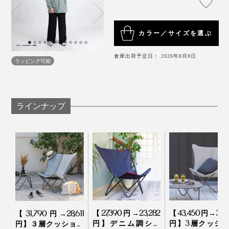
カラー／サイズを選ぶ
倉庫出荷予定日： 2026年8月8日
ラッピング可能
ラインナップ
【27,390円→23,282
【43,450円→30,4
【31,790円→28,611
円】デニム調シー
円】3層クッシ
円】３層クッション