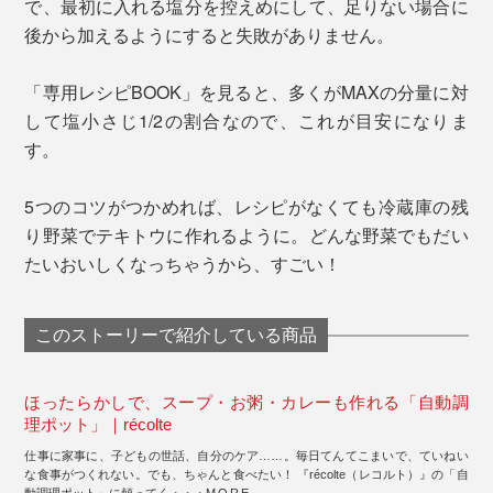
で、最初に入れる塩分を控えめにして、足りない場合に
後から加えるようにすると失敗がありません。
「専用レシピBOOK」を見ると、多くがMAXの分量に対
して塩小さじ1/2の割合なので、これが目安になりま
す。
5つのコツがつかめれば、レシピがなくても冷蔵庫の残
り野菜でテキトウに作れるように。どんな野菜でもだい
たいおいしくなっちゃうから、すごい！
このストーリーで紹介している商品
ほったらかしで、スープ・お粥・カレーも作れる「自動調
理ポット」｜récolte
仕事に家事に、子どもの世話、自分のケア……。毎日てんてこまいで、ていねい
な食事がつくれない。でも、ちゃんと食べたい！ 『récolte（レコルト）』の「自
動調理ポット」に頼ってく・・・
MORE