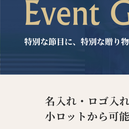
キッチン
アウト
すべて
調理家電
調理器具
食器
タオル・ふきん
キッチン雑貨
名入れ・ロゴ入
小ロットから可