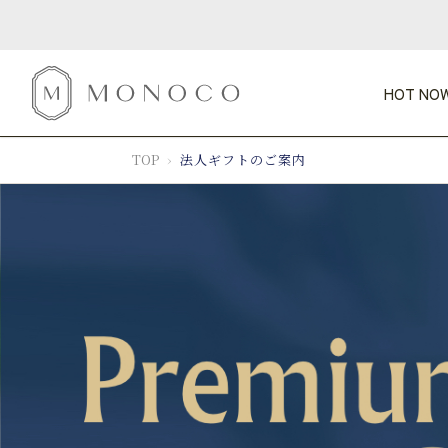
HOT NOW
TOP
法人ギフトのご案内
CATEGORY
PRICE
SCENE
GIFTS
インテリ
新商品
HOT NOW!
1,000円未満
1,000円
カテゴリから探す
価格から探す
シーンから探す
すべて
すべて
今週のT
特別な贈りもの
家具
会話が弾む
収納
すべての
気のきく手土産
照明
毎日使ってね
インテリア雑貨
特集一
ベランダ・庭
インテリア／そ
おまと