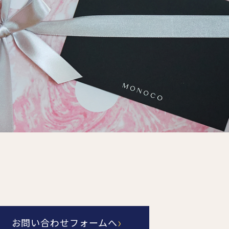
食料品
旅行・遊び
すべて
すべて
最後のひと口までキンキン
ドリンク
旅行
フード
アウトドア
旅行遊び／その他
›
お問い合わせフォームへ