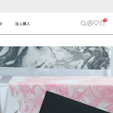
0
す
法人購入
WORK
ビジネス
ENJOY
寝具
10,000円 - 30,000円
30,000円以上
べて
すべて
すべて
すべて
らめきデスク
PC・スマホ関連
お出かけスパイス
敷き寝具
っと一息ふぅ
椅子・クッション
思い出トラベル
掛け寝具
っぱり清潔感
収納
外で過ごすって最高
パジャマ
事へGO
ビジネス／小物
好き・・にどっぷり
枕・小物