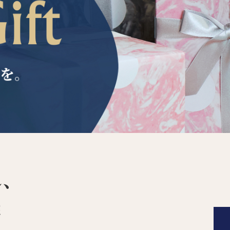
日用品
健康・美容
レット
すべて
すべて
ひんやり今治タオル、生き返る〜
掃除・洗濯
肌・髪ケア
タオル
バスグッズ
スリッパ
ひんやりグッズ
防災用品
あったかグッズ
水筒
健康グッズ
日用品／その他
オーラルケア
れ、
能