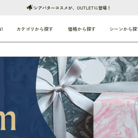
シアバターコスメが、OUTLETに登場！
!
カテゴリから探す
価格から探す
シーンから探
ア
HEALTHY
家電
HOME
ファッション
つめた〜い夏、どうぞ！
 - 3,000円
3,000円 - 5,000円
5,000円 - 10,000円
すべて
すべて
すべて
すべて
す
OP10
朝までぐっすり
リビング家電
居心地のいい空間
服
ひ
本気で休む
キッチン家電
家事ルンルン
バッグ
ほ
商品 (新着順)
いつも清潔
美容・健康家電
食いしん坊クラブ
靴・靴下
や
じぶんメンテナンス
オーディオ家電
料理と団らん
レイングッズ
仕
覧
おうちエクササイズ
ファッション／小物
の他
め割引